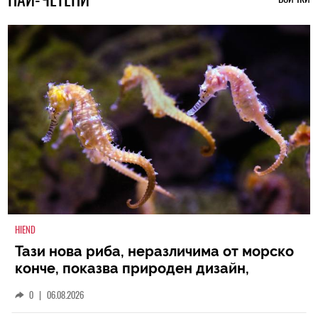
HIEND
Тази нова риба, неразличима от морско
конче, показва природен дизайн,
основан на уникалност и заемки
0
|
06.08.2026