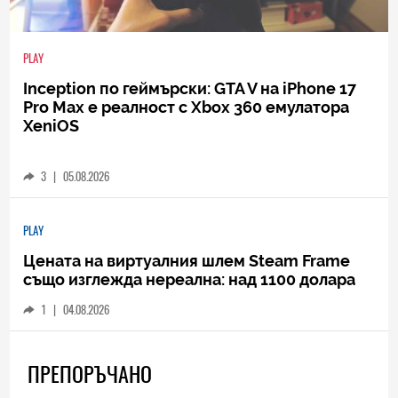
PLAY
Inception по геймърски: GTA V на iPhone 17
Pro Max е реалност с Xbox 360 емулатора
XeniOS
3
|
05.08.2026
PLAY
Цената на виртуалния шлем Steam Frame
също изглежда нереална: над 1100 долара
1
|
04.08.2026
ПРЕПОРЪЧАНО