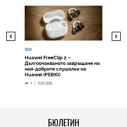
TECH
Huawei FreeClip 2 –
Дългоочакваното завръщане на
HICOMME
най-добрите слушалки на
Следв
Huawei (РЕВЮ)
смар
1
|
15.01.2026
личен
0
|
БЮЛЕТИН