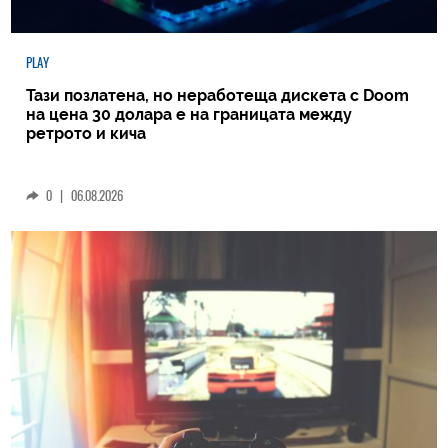
PLAY
Тази позлатена, но неработеща дискета с Doom
на цена 30 долара е на границата между
ретрото и кича
0
|
06.08.2026