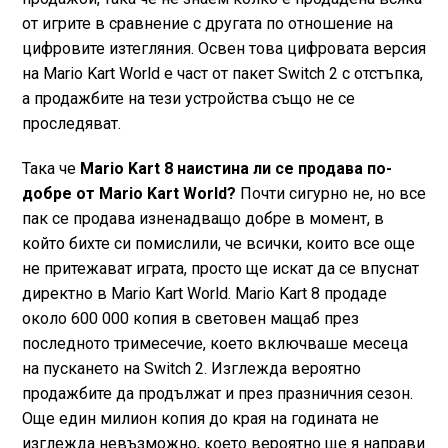
от игрите в сравнение с другата по отношение на
цифровите изтегляния. Освен това цифровата версия
на Mario Kart World е част от пакет Switch 2 с отстъпка,
а продажбите на тези устройства също не се
проследяват.
Така че
Mario Kart 8 наистина ли се продава по-
добре от Mario Kart World?
Почти сигурно не, но все
пак се продава изненадващо добре в момент, в
който бихте си помислили, че всички, които все още
не притежават играта, просто ще искат да се впуснат
директно в Mario Kart World. Mario Kart 8 продаде
около 600 000 копия в световен мащаб през
последното тримесечие, което включваше месеца
на пускането на Switch 2. Изглежда вероятно
продажбите да продължат и през празничния сезон.
Още един милион копия до края на годината не
изглежда невъзможно, което вероятно ще я направи