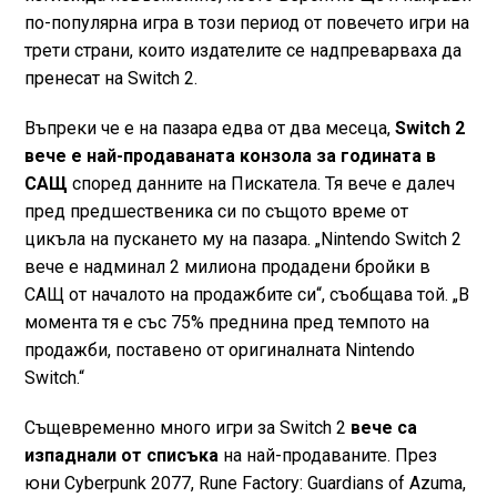
по-популярна игра в този период от повечето игри на
трети страни, които издателите се надпреварваха да
пренесат на Switch 2.
Въпреки че е на пазара едва от два месеца,
Switch 2
вече е най-продаваната конзола за годината в
САЩ
според данните на Пискатела. Тя вече е далеч
пред предшественика си по същото време от
цикъла на пускането му на пазара. „Nintendo Switch 2
вече е надминал 2 милиона продадени бройки в
САЩ от началото на продажбите си“, съобщава той. „В
момента тя е със 75% преднина пред темпото на
продажби, поставено от оригиналната Nintendo
Switch.“
Същевременно много игри за Switch 2
вече са
изпаднали от списъка
на най-продаваните. През
юни Cyberpunk 2077, Rune Factory: Guardians of Azuma,