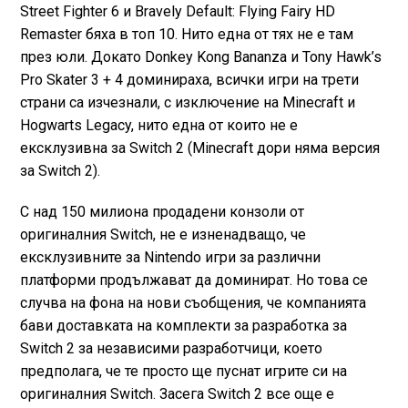
Street Fighter 6 и Bravely Default: Flying Fairy HD
Remaster бяха в топ 10. Нито една от тях не е там
през юли. Докато Donkey Kong Bananza и Tony Hawk’s
Pro Skater 3 + 4 доминираха, всички игри на трети
страни са изчезнали, с изключение на Minecraft и
Hogwarts Legacy, нито една от които не е
ексклузивна за Switch 2 (Minecraft дори няма версия
за Switch 2).
С над 150 милиона продадени конзоли от
оригиналния Switch, не е изненадващо, че
ексклузивните за Nintendo игри за различни
платформи продължават да доминират. Но това се
случва на фона на нови съобщения, че компанията
бави доставката на комплекти за разработка за
Switch 2 за независими разработчици, което
предполага, че те просто ще пуснат игрите си на
оригиналния Switch. Засега Switch 2 все още е