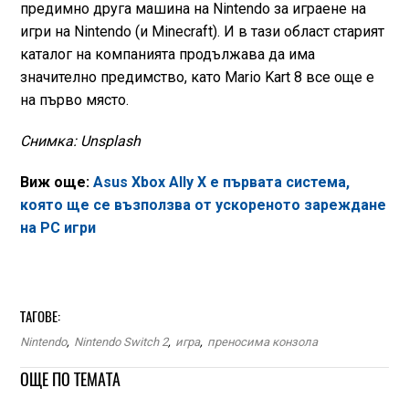
предимно друга машина на Nintendo за играене на
игри на Nintendo (и Minecraft). И в тази област старият
каталог на компанията продължава да има
значително предимство, като Mario Kart 8 все още е
на първо място.
Снимка: Unsplash
Виж още:
Asus Xbox Ally X е първата система,
която ще се възползва от ускореното зареждане
на РС игри
ТАГОВЕ:
Nintendo
,
Nintendo Switch 2
,
игра
,
преносима конзола
ОЩЕ ПО ТЕМАТА