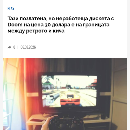
PLAY
Тази позлатена, но неработеща дискета с
Doom на цена 30 долара е на границата
между ретрото и кича
0
|
06.08.2026