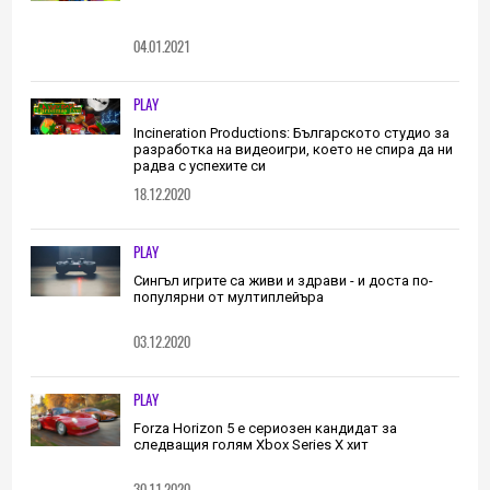
04.01.2021
PLAY
Incineration Productions: Българското студио за
разработка на видеоигри, което не спира да ни
радва с успехите си
18.12.2020
PLAY
Сингъл игрите са живи и здрави - и доста по-
популярни от мултиплейъра
03.12.2020
PLAY
Forza Horizon 5 е сериозен кандидат за
следващия голям Xbox Series X хит
30.11.2020