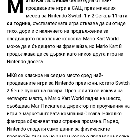
M
ario Kart 8: Deluxe
беше една от най-
продаваните игри в САЩ през миналия
месец за Nintendo Switch 1 и 2.Сега,
в 11-ата
си година,
състезателната игра отказва да си отиде
тихо, дори и с наличието на продължение за
следващото поколение конзола. Mario Kart World
може да е бъдещето на франчайза, но Mario Kart 8
продължава да се държи като никоя друга игра на
Nintendo досега.
MK8 се класира на седмо място сред най-
продаваните игри за Nintendo през юни, когато Switch
2 беше пуснат на пазара. През юли тя се изкачи на
четвърто място, а Mario Kart World падна на шесто,
съобщава Мат Пискатела, директор по проучвания на
игри в маркетинговата компания Circana. Няколко
фактора обясняват тази странна промяна. Първо,
Nintendo споделя само данни за физическите
продажби, така че не знаем колко е продадена всяка