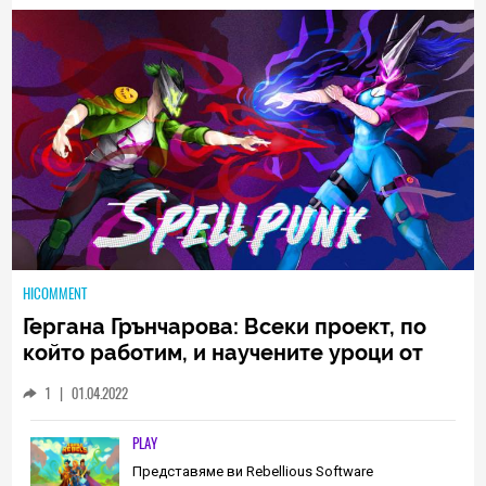
HICOMMENT
Гергана Грънчарова: Всеки проект, по
който работим, и научените уроци от
него са неизменна част от пътя, който
1
|
01.04.2022
трябва да извървим като екип
(ИНТЕРВЮ)
PLAY
Представяме ви Rebellious Software