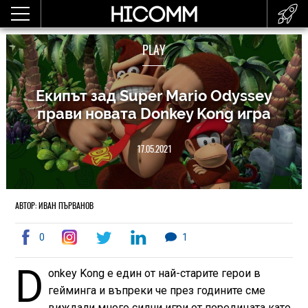
PLAY
Екипът зад Super Mario Odyssey
прави новата Donkey Kong игра
17.05.2021
АВТОР: ИВАН ПЪРВАНОВ
0
1
D
onkey Kong е един от най-старите герои в
гейминга и въпреки че през годините сме
виждали много силни игри от поредицата като