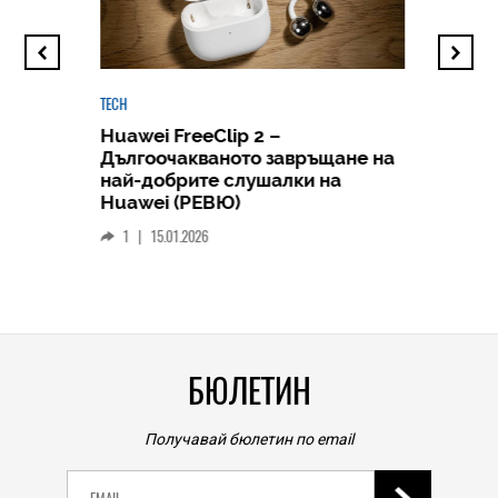
TECH
Huawei FreeClip 2 –
Дългоочакваното завръщане на
HICOMME
най-добрите слушалки на
Следв
Huawei (РЕВЮ)
смар
1
|
15.01.2026
личен
0
|
БЮЛЕТИН
Получавай бюлетин по email