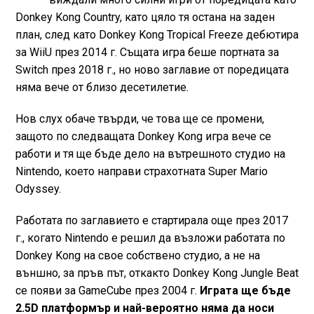
Donkey Kong Country, като цяло тя остана на заден
план, след като Donkey Kong Tropical Freeze дебютира
за WiiU през 2014 г. Същата игра беше портната за
Switch през 2018 г., но ново заглавие от поредицата
няма вече от близо десетилетие.
Нов слух обаче твърди, че това ще се промени,
защото по следващата Donkey Kong игра вече се
работи и тя ще бъде дело на вътрешното студио на
Nintendo, което направи страхотната Super Mario
Odyssey.
Работата по заглавието е стартирала още през 2017
г., когато Nintendo e решил да възложи работата по
Donkey Kong на свое собствено студио, а не на
външно, за пръв път, откакто Donkey Kong Jungle Beat
се появи за GameCube през 2004 г.
Играта ще бъде
2.5D платформър и най-вероятно няма да носи