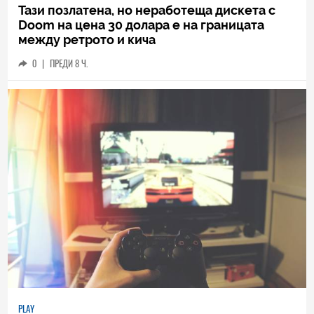
Тази позлатена, но неработеща дискета с
Doom на цена 30 долара е на границата
между ретрото и кича
0
|
ПРЕДИ 8 Ч.
PLAY