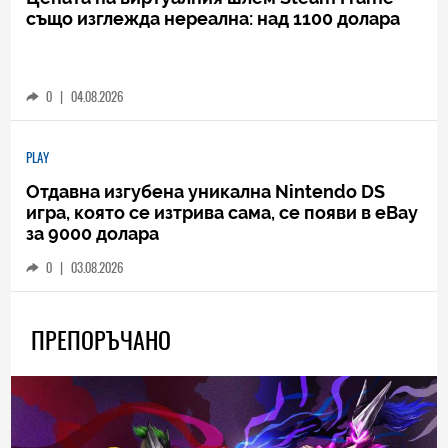
също изглежда нереална: над 1100 долара
0
|
04.08.2026
PLAY
Отдавна изгубена уникална Nintendo DS
игра, която се изтрива сама, се появи в eBay
за 9000 долара
0
|
03.08.2026
ПРЕПОРЪЧАНО