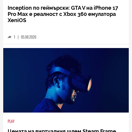
Inception по геймърски: GTA V на iPhone 17
Pro Max е реалност с Xbox 360 емулатора
XeniOS
1
|
05.08.2026
PLAY
Цената на виртуалния шлем Steam Frame