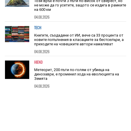
Този връх е почти 3 пъти по-висок от Еверест, но
не може да го усетите, защото се издига в рамките
на 600 км
04.08.2026
TECH
Книгите, създадени от ИИ, вече са 33 процента от
новите попълнения в класациите за бестселъри, а
приходите на човешките автори намаляват
04.08.2026
HIEND
Метеорит, 200 пъти по-голям от убиеца на
динозаври, е променил хода на еволюцията на
Земята
04.08.2026