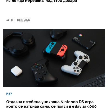
изглежда нереална: над 1100 долара
0
|
04.08.2026
PLAY
Отдавна изгубена уникална Nintendo DS игра,
която се изтрива сама, се появи в eBay за 9000