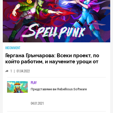
HICOMMENT
Гергана Грънчарова: Всеки проект, по
който работим, и научените уроци от
него са неизменна част от пътя, който
1
|
01.04.2022
трябва да извървим като екип
(ИНТЕРВЮ)
PLAY
Представяме ви Rebellious Software
04.01.2021