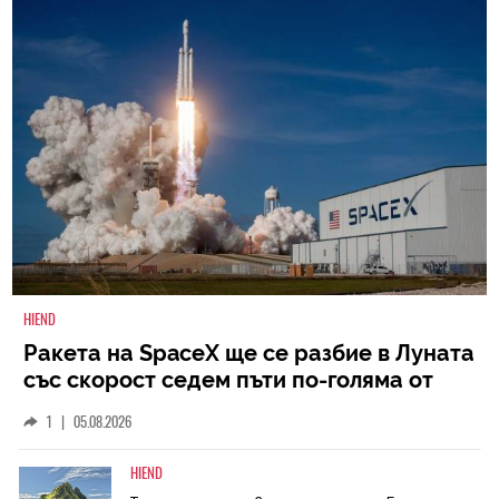
HIEND
Ракета на SpaceX ще се разбие в Луната
със скорост седем пъти по-голяма от
скоростта на звука
1
|
05.08.2026
HIEND