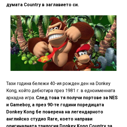
думата Country в заглавието си.
Тази година бележи 40-ия рожден ден на Donkey
Kong, който дебютира през 1981 г. в едноименната
аркадна игра.
След това тя получи портове за NES
и Gameboy, а през 90-те години поредицата
Donkey Kong бе поверена на легендарното
английско студио Rare, което направи
оригиналната трилогия Donkey Kong Country за