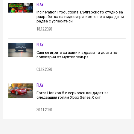
PLAY
Incineration Productions: Българското студио за
разработка на видеоигри, което не спира да ни
радва с успехите си
18.12.2020
PLAY
Сингъл игрите са живи и здрави - и доста по-
популярни от мултиплейъра
03.12.2020
PLAY
Forza Horizon 5 е сериозен кандидат за
следващия голям Xbox Series X хит
30.11.2020