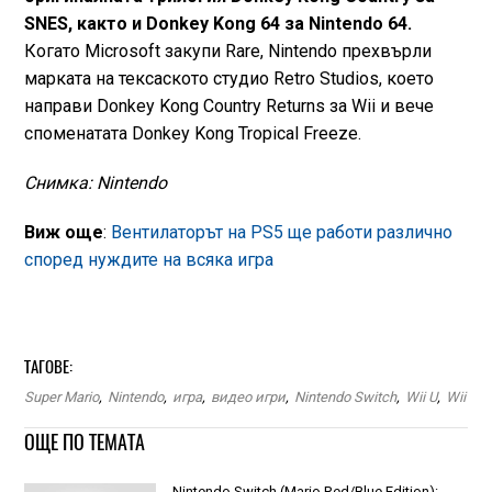
SNES, както и Donkey Kong 64 за Nintendo 64.
Когато Microsoft закупи Rare, Nintendo прехвърли
марката на тексаското студио Retro Studios, което
направи Donkey Kong Country Returns за Wii и вече
споменатата Donkey Kong Tropical Freeze.
Снимка: Nintendo
Виж още
:
Вентилаторът на PS5 ще работи различно
според нуждите на всяка игра
ТАГОВЕ:
Super Mario
,
Nintendo
,
игра
,
видео игри
,
Nintendo Switch
,
Wii U
,
Wii
ОЩЕ ПО ТЕМАТА
Nintendo Switch (Mario Red/Blue Edition):