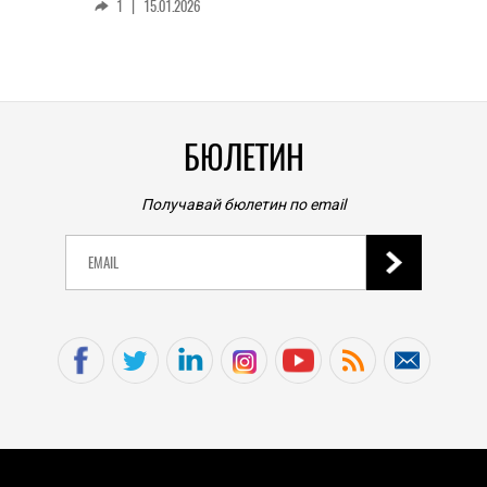
1
|
15.01.2026
личен
0
|
БЮЛЕТИН
Получавай бюлетин по email