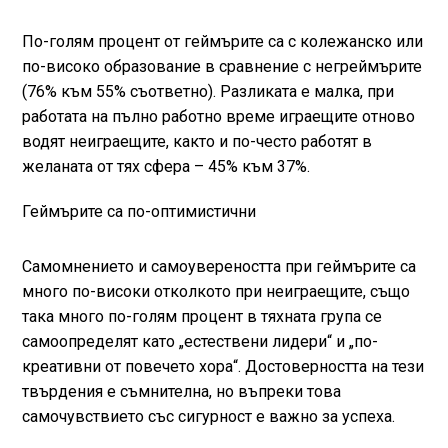
По-голям процент от геймърите са с колежанско или
по-високо образование в сравнение с негреймърите
(76% към 55% съответно). Разликата е малка, при
работата на пълно работно време играещите отново
водят неиграещите, както и по-често работят в
желаната от тях сфера – 45% към 37%.
Геймърите са по-оптимистични
Самомнението и самоувереността при геймърите са
много по-високи отколкото при неиграещите, също
така много по-голям процент в тяхната група се
самоопределят като „естествени лидери“ и „по-
креативни от повечето хора“. Достоверността на тези
твърдения е съмнителна, но въпреки това
самочувствието със сигурност е важно за успеха.