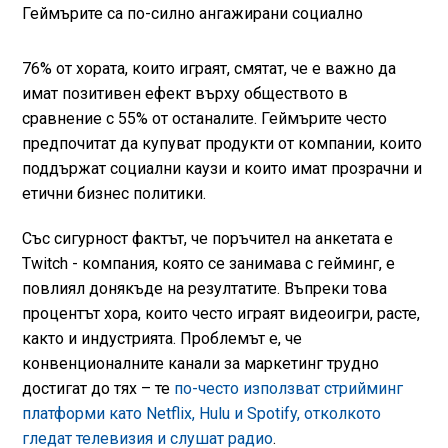
Геймърите са по-силно ангажирани социално
76% от хората, които играят, смятат, че е важно да
имат позитивен ефект върху обществото в
сравнение с 55% от останалите. Геймърите често
предпочитат да купуват продукти от компании, които
поддържат социални каузи и които имат прозрачни и
етични бизнес политики.
Със сигурност фактът, че поръчител на анкетата е
Twitch - компания, която се занимава с гейминг, е
повлиял донякъде на резултатите. Въпреки това
процентът хора, които често играят видеоигри, расте,
както и индустрията. Проблемът е, че
конвенционалните канали за маркетинг трудно
достигат до тях – те
по-често използват стрийминг
платформи като Netflix, Hulu и Spotify, отколкото
гледат телевизия и слушат радио
.