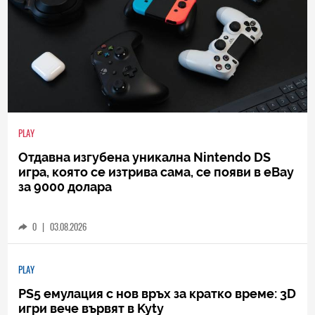
PLAY
Отдавна изгубена уникална Nintendo DS
игра, която се изтрива сама, се появи в eBay
за 9000 долара
0
|
03.08.2026
PLAY
PS5 емулация с нов връх за кратко време: 3D
игри вече вървят в Kyty