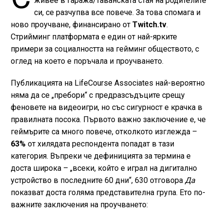
живее в гаража/таванската стая на родителите
си, се разчупва все повече. За това спомага и
ново проучване, финансирано от
Twitch.tv
.
Стрийминг платформата е един от най-ярките
примери за социалността на гейминг обществото, с
оглед на което е поръчала и проучването.
Публикацията на LifeCourse Associates най-вероятно
няма да се „пребори“ с предразсъдъците срещу
феновете на видеоигри, но със сигурност е крачка в
правилната посока. Първото важно заключение е, че
геймърите са много повече, отколкото изглежда –
63%
от хилядата респондента попадат в тази
категория. Въпреки че дефиницията за термина е
доста широка – „всеки, който е играл на дигитално
устройство в последните 60 дни“, 630 отговора
Да
показват доста голяма представителна група. Ето по-
важните заключения на проучването: