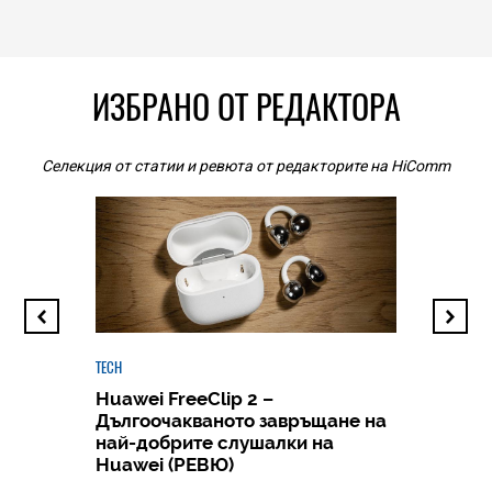
ИЗБРАНО ОТ РЕДАКТОРА
Селекция от статии и ревюта от редакторите на HiComm
TECH
Huawei FreeClip 2 –
Дългоочакваното завръщане на
HICOMME
най-добрите слушалки на
Следв
Huawei (РЕВЮ)
смар