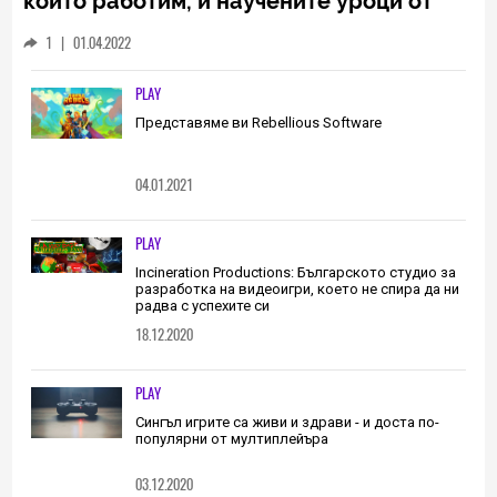
който работим, и научените уроци от
него са неизменна част от пътя, който
1
|
01.04.2022
трябва да извървим като екип
(ИНТЕРВЮ)
PLAY
Представяме ви Rebellious Software
04.01.2021
PLAY
Incineration Productions: Българското студио за
разработка на видеоигри, което не спира да ни
радва с успехите си
18.12.2020
PLAY
Сингъл игрите са живи и здрави - и доста по-
популярни от мултиплейъра
03.12.2020