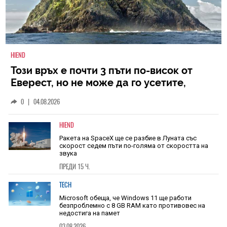
HIEND
Този връх е почти 3 пъти по-висок от
Еверест, но не може да го усетите,
защото се издига в рамките на 600 км
0
|
04.08.2026
HIEND
Ракета на SpaceX ще се разбие в Луната със
скорост седем пъти по-голяма от скоростта на
звука
ПРЕДИ 15 Ч.
TECH
Microsoft обеща, че Windows 11 ще работи
безпроблемно с 8 GB RAM като противовес на
недостига на памет
03.08.2026