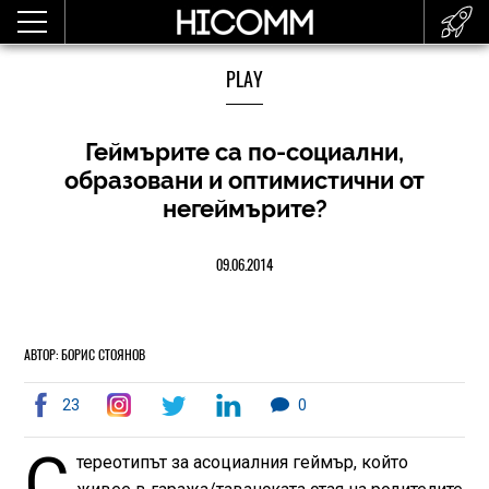
PLAY
Геймърите са по-социални,
образовани и оптимистични от
негеймърите?
09.06.2014
АВТОР: БОРИС СТОЯНОВ
23
0
С
тереотипът за асоциалния геймър, който