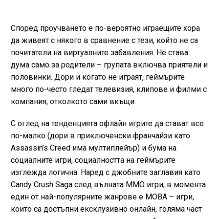
Според проучването е по-вероятно играещите хора
да живеят с някого в сравнение с тези, който не са
почитатели на виртуалните забавления. Не става
дума само за родители – групата включва приятели и
половинки. Дори и когато не играят, геймърите
много по-често гледат телевизия, клипове и филми с
компания, отколкото сами вкъщи.
С оглед на тенденцията офлайн игрите да стават все
по-малко (дори в приключенски франчайзи като
Assassin’s Creed има мултиплейър) и бума на
социалните игри, социалността на геймърите
изглежда логична. Наред с джобните заглавия като
Candy Crush Saga след вълната MMO игри, в момента
един от най-популярните жанрове е MOBA – игри,
които са достъпни ексклузивно онлайн, голяма част