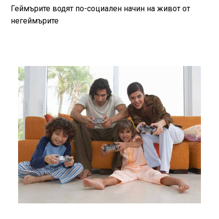
Геймърите водят по-социален начин на живот от
негеймърите