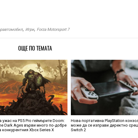
еравтомобил
,
Игри
,
Forza Motorsport 7
ОЩЕ ПО ТЕМАТА
а ужас на PS5 Pro геймърите Doom:
Нова портативна PlayStation конзо
he Dark Ages върви много по-добре
може да се изправи директно сре
а конкурентния Xbox Series X
Switch 2