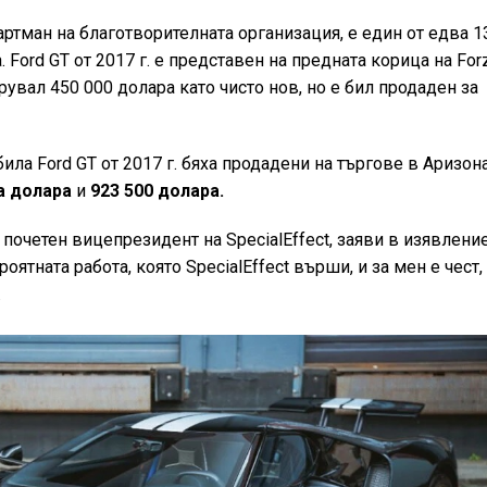
артман на благотворителната организация, е един от едва 1
. Ford GT от 2017 г. е представен на предната корица на For
рувал 450 000 долара като чисто нов, но е бил продаден за
ила Ford GT от 2017 г. бяха продадени на търгове в Аризона
а долара
и
923 500 долара.
а почетен вицепрезидент на SpecialEffect, заяви в изявление
ятната работа, която SpecialEffect върши, и за мен е чест,
.