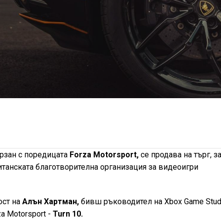
рзан с поредицата
Forza Motorsport,
се продава на търг, за
итанската благотворителна организация за видеоигри
ост на
Алън Хартман,
бивш ръководител на Xbox Game Stud
a Motorsport -
Turn 10.