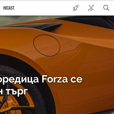
HICAST
оредица Forza се
н търг