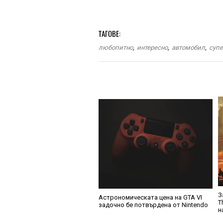
ТАГОВЕ:
любопитно
,
интересно
,
автомобил
,
суп
З
Астрономическата цена на GTA VI
T
задочно бе потвърдена от Nintendo
н