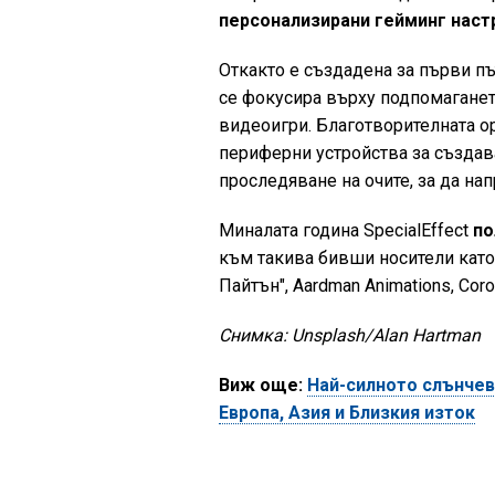
персонализирани гейминг настр
Откакто е създадена за първи път
се фокусира върху подпомагането
видеоигри. Благотворителната о
периферни устройства за създав
проследяване на очите, за да на
Миналата година SpecialEffect
по
към такива бивши носители като
Пайтън", Aardman Animations, Coron
Снимка: Unsplash/Alan Hartman
Виж още:
Най-силното слънчево
Европа, Азия и Близкия изток