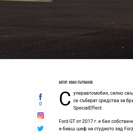
АВТОР: ИВАН ПЪРВАНОВ
С
уперавтомобил, силно свъ
се съберат средства за бр
0
SpecialEffect.
Ford GT от 2017 г. е бил собствен
и бивш шеф на студиото зад Forz