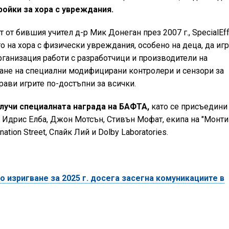
ойки за хора с увреждания.
 от бившия учител д-р Мик Донеган през 2007 г., SpecialEff
 на хора с физически увреждания, особено на деца, да игр
рганизация работи с разработчици и производители на
ане на специални модифицирани контролери и сензори за
прави игрите по-достъпни за всички.
лучи специалната награда на БАФТА,
като се присъедини
 Идрис Елба, Джон Мотсън, Стивън Мофат, екипа на "Монти
ation Street, Спайк Лий и Dolby Laboratories.
 изригване за 2025 г. досега засегна комуникациите в