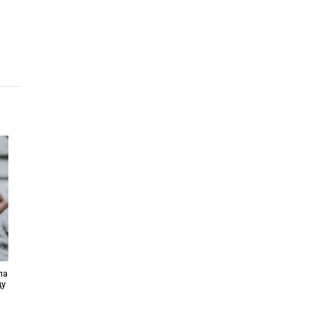
ла
щу