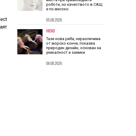
HIEND
Китай заема шест от 10-те топ
места при хуманоидните
ect
роботи, но качеството в САЩ
е по-високо
аят
05.08.2026
HIEND
Тази нова риба, неразличима
от морско конче, показва
природен дизайн, основан на
уникалност и заемки
06.08.2026