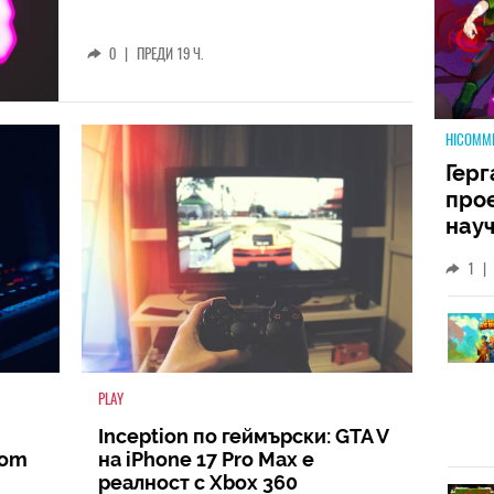
0
|
ПРЕДИ 19 Ч.
HICOMM
Герг
прое
науч
неиз
1
|
койт
кат
PLAY
Inception по геймърски: GTA V
oom
на iPhone 17 Pro Max е
реалност с Xbox 360