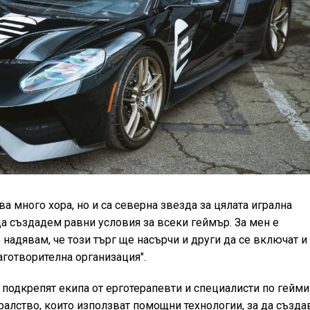
ва много хора, но и са северна звезда за цялата игрална
да създадем равни условия за всеки геймър. За мен е
 надявам, че този търг ще насърчи и други да се включат и
аготворителна организация".
е подкрепят екипа от ерготерапевти и специалисти по гейми
кралство, които използват помощни технологии, за да създа