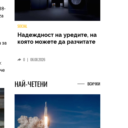
38-
za
TECH
 за
Samsung Galaxy Z Fold8
Ultra – ново име, познато
:
представяне
 че
0
|
04.08.2026
НАЙ-ЧЕТЕНИ
ВСИЧКИ