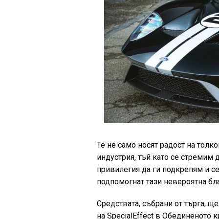
Те не само носят радост на толко
индустрия, тъй като се стремим 
привилегия да ги подкрепям и се
подпомогнат тази невероятна бл
Средствата, събрани от търга, щ
на SpecialEffect в Обединеното 