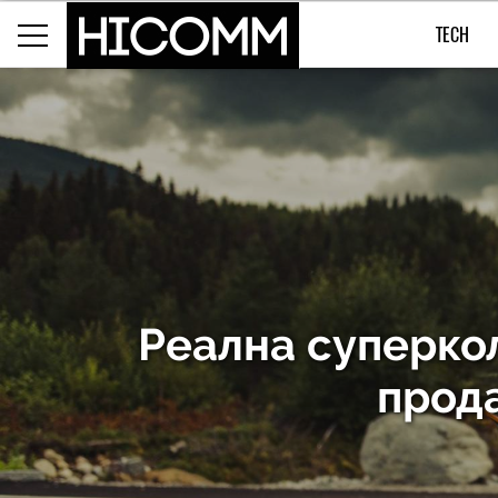
TECH
Реална суперкол
прода