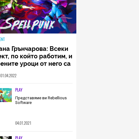
ENT
ана Грънчарова: Всеки
кт, по който работим, и
ените уроци от него са
менна част от пътя,
01.04.2022
о трябва да извървим
о екип (ИНТЕРВЮ)
PLAY
Представяме ви Rebellious
Software
04.01.2021
PLAY