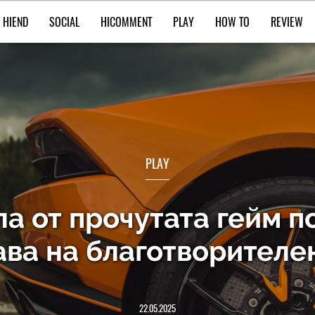
HIEND
SOCIAL
HICOMMENT
PLAY
HOW TO
REVIEW
PLAY
а от прочутата гейм п
ва на благотворителе
22.05.2025