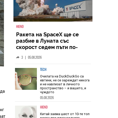
HIEND
Ракета на SpaceX ще се
разбие в Луната със
скорост седем пъти по-
голяма от скоростта на
3
|
05.08.2026
звука
TECH
 да
Очилата на DuckDuckGo са
евтини, не се зареждат никога
и не навлизат в личното
пространство – и вашето, и
чуждото
нг
05.08.2026
ват