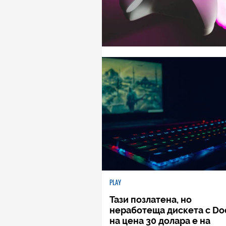
PLAY
Тази позлатена, но
неработеща дискета с D
на цена 30 долара е на