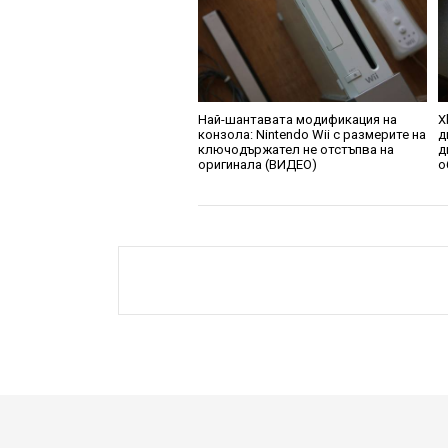
Най-шантавата модификация на
X
конзола: Nintendo Wii с размерите на
д
ключодържател не отстъпва на
д
оригинала (ВИДЕО)
о