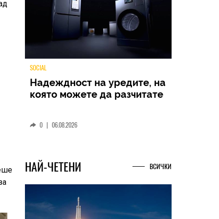
ад
TECH
Samsung Galaxy Z Fold8
Ultra – ново име, познато
представяне
0
|
04.08.2026
беше
за
НАЙ-ЧЕТЕНИ
ВСИЧКИ