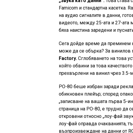
„звука като данни“.
Това става с
Famicom и стандартна касетка. R
на аудио сигналите в данни, гото
видеото, между 25-ата и 27-ата
бяха наистина заредени и пуснати
Сега дойде време да преминем к
може да се обърка? За винилов
Factory.
Сглобяването на това ус
който обвини за това качеството
прехвърлени на винил чрез 3.5-
PO-80 беше избран заради рекла
обикновен плейър; според опаков
„записване на вашата първа 5-и
страница на PO-80, е трудно да с
откровени относно „лоу-фай звук
лоу-фай оправда очакванията, тъ
възпроизвеждане на данни от RO