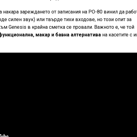
да накара зареждането от записания на PO-80 винил да рабо
рде силен звук) или твърде тихи входове, но този опит за
ъм Genesis в крайна сметка се провали. Важното е, че той
ункционална, макар и бавна алтернатива
на касетите с и