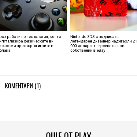
box работи по технология, която
Nintendo 3DS с подписа на
игитализира физическите ви
легендарен дизайнер надхвърли 2
искове и прехвърля игрите в
000 долара в търсене на нов
блака
собственик в eBay
КОМЕНТАРИ (1)
ОЩЕ ОТ PLAY