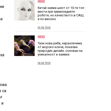
чуждото
ане
05.08.2026
HIEND
ве
Китай заема шест от 10-те топ
места при хуманоидните
роботи, но качеството в САЩ
е по-високо
05.08.2026
HIEND
яха
Тази нова риба, неразличима
от морско конче, показва
природен дизайн, основан на
уникалност и заемки
06.08.2026
това
е са
ът
 и