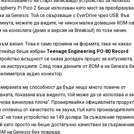
 използването на старо записващо устройство за Nintendo
aspberry Pi Pico 2 беше използван като мост за преобразув
ви за Genesis. Той се свързваше с EverDrive чрез USB. Във
 минута, можете да видите, че някои малки домашни ROM-о
 на конзолата (демо и версия на Breakout) по този начин.
ъм винил. Това е само промяна на формата, така че какво
 плейър беше избран
Teenage Engineering PO-80 Record
тройство всъщност се оказа досаден процес за ентусиаста,
 на инструкциите. След това данните от ROM-а на Genesis б
милиметров аудио конектор.
мираната му способност да бъде нещо много повече от
ката, показана във видеото, той може да се използва и за
нчова винилова плоча“. Проверявайки официалната продук
е оплачеш от качеството на звука, тъй като производителит
а“ на това устройство за 149 долара. За съжаление термин
й като просто не беше достатъчно качествен за съхранение
M на Genesis без повреда.