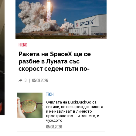
HIEND
Ракета на SpaceX ще се
разбие в Луната със
скорост седем пъти по-
голяма от скоростта на
3
|
05.08.2026
звука
TECH
Очилата на DuckDuckGo са
евтини, не се зареждат никога
и не навлизат в личното
пространство – и вашето, и