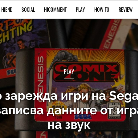
HIEND
SOCIAL
HICOMMENT
PLAY
HOW TO
REVIEW
PLAY
 зарежда игри на Sega
записва данните от иг
на звук