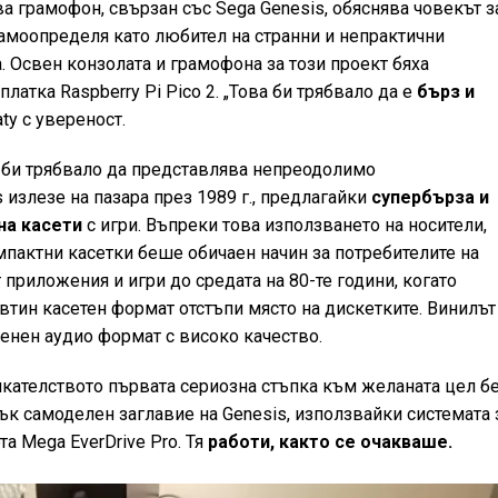
а грамофон, свързан със Sega Genesis, обяснява човекът з
самоопределя като любител на странни и непрактични
 Освен конзолата и грамофона за този проект бяха
платка Raspberry Pi Pico 2. „Това би трябвало да е
бърз и
ty с увереност.
е би трябвало да представлява непреодолимо
 излезе на пазара през 1989 г., предлагайки
супербърза и
на касети
с игри. Въпреки това използването на носители,
мпактни касетки беше обичаен начин за потребителите на
риложения и игри до средата на 80-те години, когато
втин касетен формат отстъпи място на дискетките. Винилът
нен аудио формат с високо качество.
кателството първата сериозна стъпка към желаната цел 
ък самоделен заглавие на Genesis, използвайки системата 
а Mega EverDrive Pro. Тя
работи, както се очакваше.