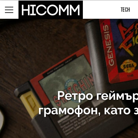
TECH
Ретро геймър
грамофон, като 