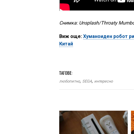
Снимка: Unsplash/Throaty Mumbo
Виж още:
Хуманоиден робот ри
Китай
ТАГОВЕ:
любопитно
,
SEGA
,
интересно