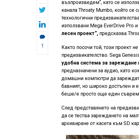
възпроизведем“, като се използв
канала Throaty Mumbo, който се 
технологични предизвикателства.
използвани Mega EverDrive Pro и 
лесен проект“,
предсказва Throa
1
Както посочи той, този проект н
предизвикателство. Sega Genesis
удобна система за зареждане 
предназначени за аудио, като ко
домашни компютри да зареждат п
бавният, но широко достъпен и е
беше/е просто още един съвреме
След представянето на предизви
да се тества зареждането на мал
архивиране от касета към SD карт