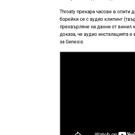
Throaty прекара часове в опити 
борейки се с аудио клипинг (твъ
прехвърляне на данни от винил к
доказа, че аудио инсталацията е
ф
за Genesis.