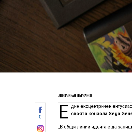
АВТОР: ИВАН ПЪРВАНОВ
Е
дин ексцентричен ентусиаст
своята конзола Sega Gene
0
„В общи линии идеята е да запиш