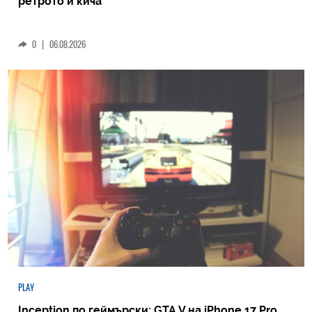
ретрото и кича
0
|
06.08.2026
PLAY
Inception по геймърски: GTA V на iPhone 17 Pro