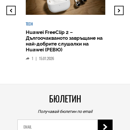
TECH
Huawei FreeClip 2 –
Дългоочакваното завръщане на
HICOMME
най-добрите слушалки на
Следв
Huawei (РЕВЮ)
смар
1
|
15.01.2026
личен
0
|
БЮЛЕТИН
Получавай бюлетин по email