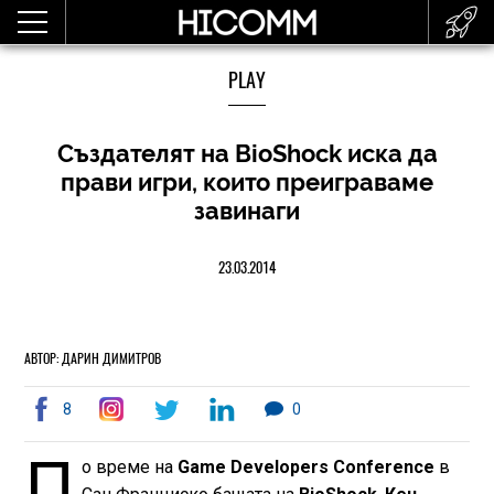
PLAY
Създателят на BioShock иска да
прави игри, които преиграваме
завинаги
23.03.2014
АВТОР: ДАРИН ДИМИТРОВ
8
0
П
о време на
Game Developers Conference
в