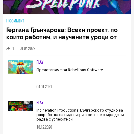
HICOMMENT
Гергана Грънчарова: Всеки проект, по
който работим, и научените уроци от
него са неизменна част от пътя, който
1
|
01.04.2022
трябва да извървим като екип
(ИНТЕРВЮ)
PLAY
Представяме ви Rebellious Software
04.01.2021
PLAY
Incineration Productions: Българското студио за
разработка на видеоигри, което не спира да ни
радва с успехите си
18.12.2020