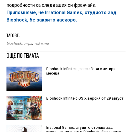
подробности са следващия си франчайз.
Припомняме, че Irrational Games, студиото зад
Bioshock, бе закрито наскоро.
ТАГОВЕ:
bioshock
,
игра
,
гейминг
ОЩЕ ПО ТЕМАТА
Bioshock Infinite ще се забави с четири
месеца
Bioshock Infinite с OS X версия от 29 август
Irrational Games, студито стоящо зад
игралния шедьовър Bioshock, бе закрито