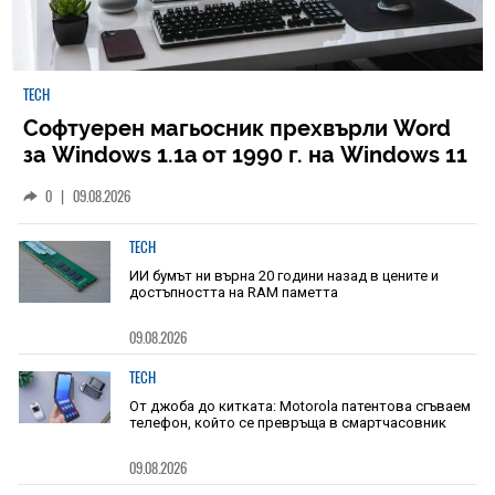
TECH
Софтуерен магьосник прехвърли Word
за Windows 1.1a от 1990 г. на Windows 11
0
|
09.08.2026
TECH
ИИ бумът ни върна 20 години назад в цените и
достъпността на RAM паметта
09.08.2026
TECH
От джоба до китката: Motorola патентова сгъваем
телефон, който се превръща в смартчасовник
09.08.2026