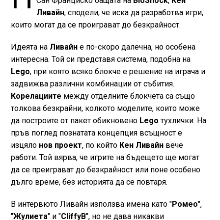
Сан Франциско бащата на
BioShock
,
Кен
Ливайн
, сподели, че иска да разработва игри,
които могат да се проиграват до безкрайност.
Идеята на
Ливайн
е по-скоро далечна, но особена
интересна. Той си представя система, подобна на
Lego
, при която всяко блокче е решение на играча и
задвижва различни комбинации от събития.
Корелациите
между отделните блокчета са също
толкова безкрайни, колкото моделите, които може
да построите от пакет обикновено
Lego
тухлички. На
пръв поглед познатата концепция всъщност е
изцяло
нов проект
, по който
Кен Ливайн
вече
работи. Той вярва, че игрите на бъдещето ще могат
да се преиграват до безкрайност или поне особено
дълго време, без историята да се повтаря.
В интервюто Ливайн използва имена като "
Ромео
",
"
Жулиета
" и "
CliffyB
", но не дава никакви