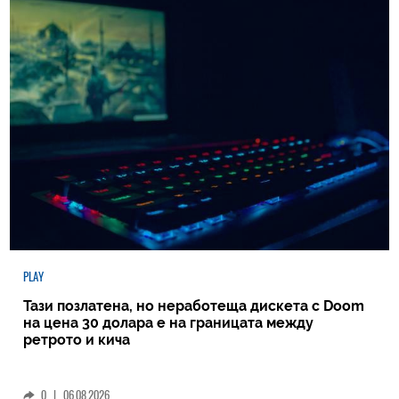
PLAY
Тази позлатена, но неработеща дискета с Doom
на цена 30 долара е на границата между
ретрото и кича
0
|
06.08.2026