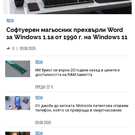
TECH
Софтуерен магьосник прехвърли Word
за Windows 1.1a от 1990 г. на Windows 11
0
|
09.08.2026
TECH
ИИ бумът ни върна 20 години назад в цените и
достъпността на RAM паметта
ПРЕДИ 22 Ч.
TECH
От джоба до китката: Motorola патентова сгъваем
телефон, който се превръща в смартчасовник
09.08.2026
TECH