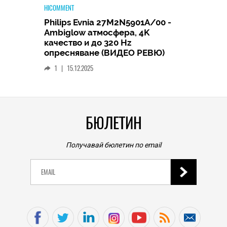
HICOMMENT
Philips Evnia 27M2N5901A/00 -
HICOMME
Ambiglow атмосфера, 4K
ащо
Broth
качество и до 320 Hz
ят
етике
опресняване (ВИДЕО РЕВЮ)
подр
1
|
15.12.2025
0
|
БЮЛЕТИН
Получавай бюлетин по email