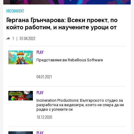
HICOMMENT
Гергана Грънчарова: Всеки проект, по
който работим, и научените уроци от
него са неизменна част от пътя, който
1
|
01.04.2022
трябва да извървим като екип
(ИНТЕРВЮ)
PLAY
Представяме ви Rebellious Software
04.01.2021
PLAY
Incineration Productions: Българското студио за
разработка на видеоигри, което не спира да ни
радва с успехите си
18.12.2020
PLAY