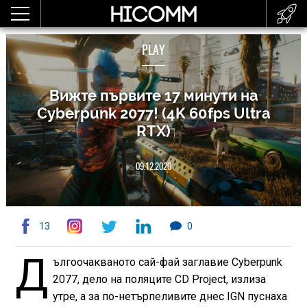
PLAY
Вижте първите 17 минути на
Cyberpunk 2077! (4K 60fps Ultra
RTX)
09.12.2020
13
0
Д
ългоочакваното сай-фай заглавие Cyberpunk
2077, дело на поляците CD Project, излиза
утре, а за по-нетърпеливите днес IGN пуснаха