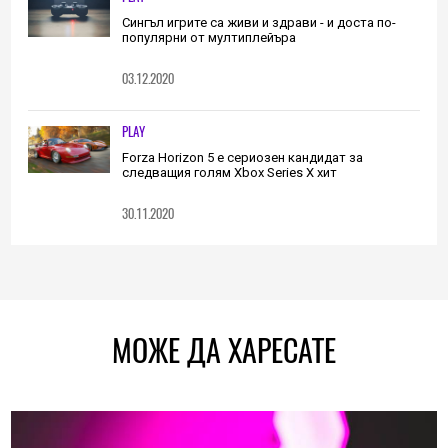
Сингъл игрите са живи и здрави - и доста по-
популярни от мултиплейъра
03.12.2020
PLAY
Forza Horizon 5 е сериозен кандидат за
следващия голям Xbox Series X хит
30.11.2020
МОЖЕ ДА ХАРЕСАТЕ