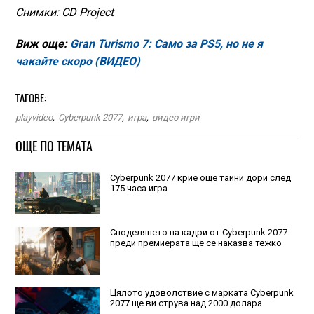
Снимки: CD Project
Виж още:
Gran Turismo 7: Само за PS5, но не я
чакайте скоро (ВИДЕО)
ТАГОВЕ:
playvideo
,
Cyberpunk 2077
,
игра
,
видео игри
ОЩЕ ПО ТЕМАТА
Cyberpunk 2077 крие още тайни дори след
175 часа игра
Споделянето на кадри от Cyberpunk 2077
преди премиерата ще се наказва тежко
Цялото удоволствие с марката Cyberpunk
2077 ще ви струва над 2000 долара