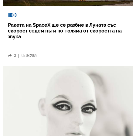
HIEND
Ракета на SpaceX ще се разбие в Луната със
скорост седем пъти по-голяма от скоростта на
звука
3
|
05.08.2026