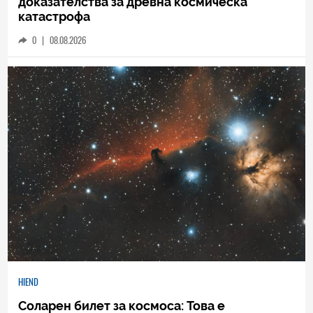
доказателства за древна космическа
катастрофа
0
|
08.08.2026
HIEND
Соларен билет за космоса: Това е