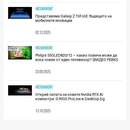
HICOMMENT
Представяме Galaxy Z TriFold: бъдещето на
мобилните иновации
02.12.2025
HICOMMENT
Philips 55OLED820/12 – какво повече може да
иска човек от един телевизор? (ВИДЕО РЕВЮ)
23.09.2025
HICOMMENT
Открий силата на новите Nvidia RTX AI
компютри: G:RIGS ProLine в Desktop.bg
13.10.2025