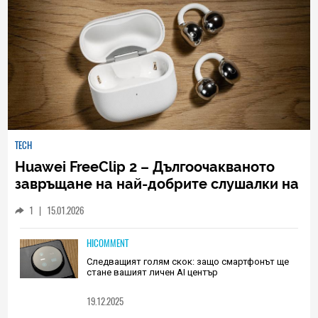
TECH
Huawei FreeClip 2 – Дългоочакваното
завръщане на най-добрите слушалки на
Huawei (РЕВЮ)
1
|
15.01.2026
HICOMMENT
Следващият голям скок: защо смартфонът ще
стане вашият личен AI център
19.12.2025