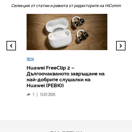
Селекция от статии и ревюта от редакторите на HiComm
TECH
Huawei FreeClip 2 –
Дългоочакваното завръщане на
HICOMME
най-добрите слушалки на
Следв
Huawei (РЕВЮ)
смар
1
|
15.01.2026
личен
0
|