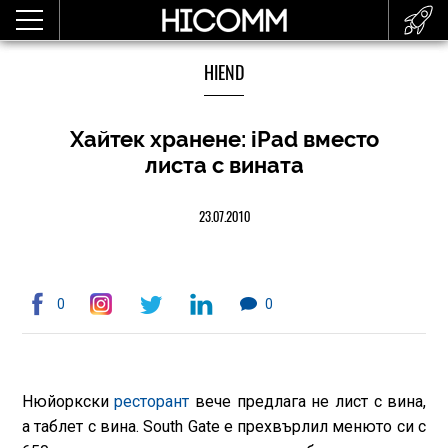
HIEND
Хайтек хранене: iPad вместо
листа с вината
23.07.2010
0
0
Нюйоркски
ресторант
вече предлага не лист с вина,
а таблет с вина. South Gate е прехвърлил менюто си с