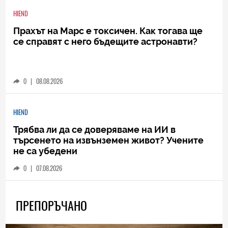
HIEND
Прахът на Марс е токсичен. Как тогава ще
се справят с него бъдещите астронавти?
0
|
08.08.2026
HIEND
Трябва ли да се доверяваме на ИИ в
търсенето на извънземен живот? Учените
не са убедени
0
|
07.08.2026
ПРЕПОРЪЧАНО