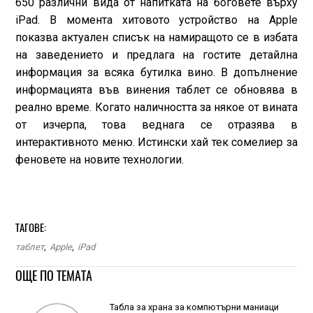
650 различни вида от напитката на боговете върху
iPad. В момента хитовото устройство на Apple
показва актуален списък на намиращото се в избата
на заведението и предлага на гостите детайлна
информация за всяка бутилка вино. В допълнение
информацията във винения таблет се обновява в
реално време. Когато наличността за някое от вината
от изчерпа, това веднага се отразява в
интерактивното меню. Истински хай тек сомелиер за
феновете на новите технологии.
ТАГОВЕ:
таблет
,
Apple
,
iPad
ОЩЕ ПО ТЕМАТА
Табла за храна за компютърни маниаци