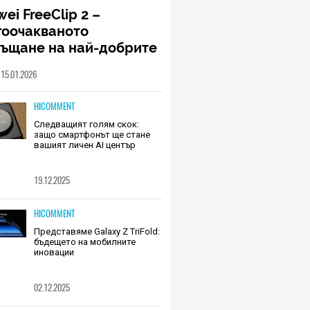
ei FreeClip 2 –
гоочакваното
ръщане на най-добрите
шалки на Huawei (РЕВЮ)
15.01.2026
HICOMMENT
Следващият голям скок:
защо смартфонът ще стане
вашият личен AI център
19.12.2025
HICOMMENT
Представяме Galaxy Z TriFold:
бъдещето на мобилните
иновации
02.12.2025