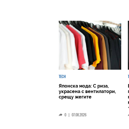
TECH
Японска мода: С риза,
украсена с вентилатори,
срещу жегите
0
|
07.08.2026