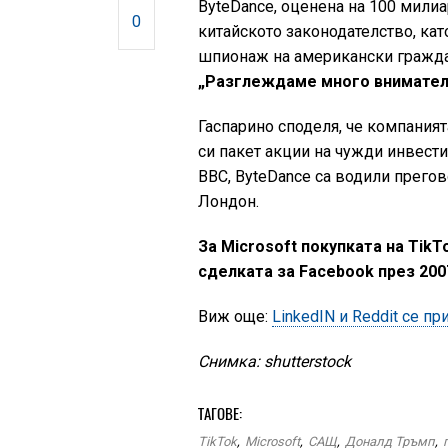
ByteDance, оценена на 100 милиа
0
китайското законодателство, кат
шпионаж на американски гражда
„Разглеждаме много внимателн
Гаспарино споделя, че компаният
си пакет акции на чужди инвести
BBC, ByteDance са водили прегов
Лондон.
За Microsoft покупката на Tik
сделката за Facebook през 200
Виж още:
LinkedIN и Reddit се 
Снимка: shutterstock
ТАГОВЕ:
TikTok
,
Microsoft
,
САЩ
,
Доналд Тръмп
,