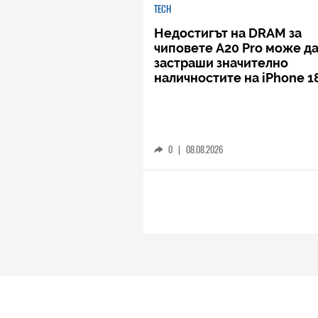
TECH
Недостигът на DRAM за
чиповете A20 Pro може д
застраши значително
наличностите на iPhone 1
0
|
08.08.2026