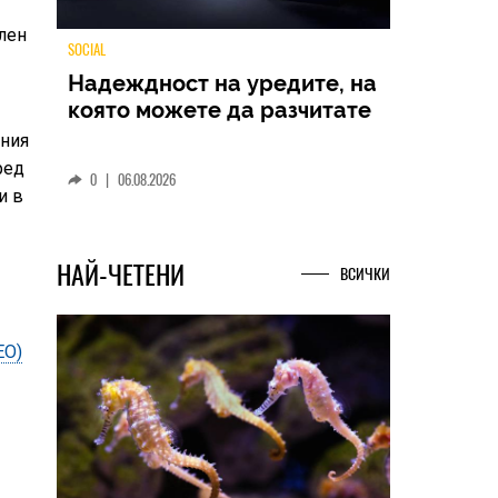
ален
TECH
вния
Samsung Galaxy Z Fold8
ред
Ultra – ново име, познато
и в
представяне
0
|
04.08.2026
НАЙ-ЧЕТЕНИ
ВСИЧКИ
ЕО)