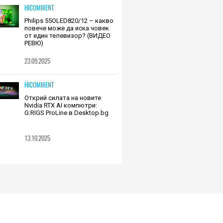
HICOMMENT
Philips 55OLED820/12 – какво
повече може да иска човек
от един телевизор? (ВИДЕО
РЕВЮ)
23.09.2025
HICOMMENT
Открий силата на новите
Nvidia RTX AI компютри:
G:RIGS ProLine в Desktop.bg
13.10.2025