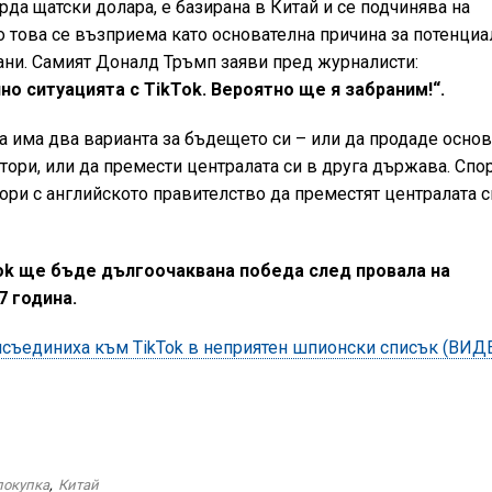
рда щатски долара, е базирана в Китай и се подчинява на
о това се възприема като основателна причина за потенци
ни. Самият Доналд Тръмп заяви пред журналисти:
о ситуацията с TikTok. Вероятно ще я забраним!“.
а има два варианта за бъдещето си – или да продаде осно
тори, или да премести централата си в друга държава. Спо
ори с английското правителство да преместят централата с
Tok ще бъде дългоочаквана победа след провала на
7 година.
присъединиха към TikTok в неприятен шпионски списък (ВИД
покупка
,
Китай