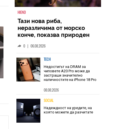
HIEND
Тази нова риба,
неразличима от морско
конче, показва природен
дизайн, основан на
0
|
06.08.2026
уникалност и заемки
TECH
Недостигът на DRAM за
чиповете A20 Pro може да
застраши значително
наличностите на iPhone 18 Pro
08.08.2026
SOCIAL
Надеждност на уредите, на
която можете да разчитате