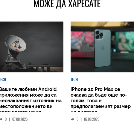
МОЖЕ ДА ХАРЕСАТЕ
TECH
TECH
Вашите любими Android
iPhone 20 Pro Max се
приложения може да са
очаква да бъде още по-
неочакваният източник на
голям: това е
местоположението ви
предполагаемият размер
дори когато не го
на дисплея
споделяте
0
|
07.08.2026
0
|
07.08.2026