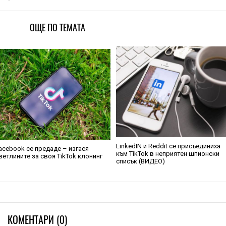
ОЩЕ ПО ТЕМАТА
LinkedIN и Reddit се присъединиха
acebook се предаде – изгася
към TikTok в неприятен шпионски
ветлините за своя TikTok клонинг
списък (ВИДЕО)
КОМЕНТАРИ (0)