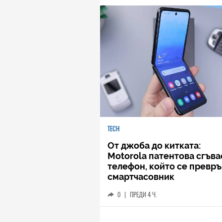
TECH
От джоба до китката:
Motorola патентова сгъв
телефон, който се превръ
смартчасовник
0
|
ПРЕДИ 4 Ч.