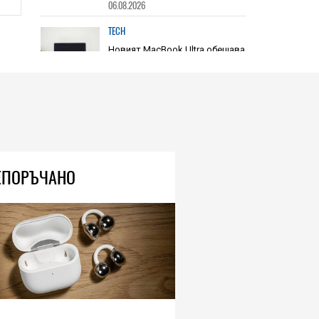
06.08.2026
TECH
Новият MacBook Ultra обещава
значително по-компактни
размери и устойчив сензорен
дисплей
06.08.2026
ЕПОРЪЧАНО