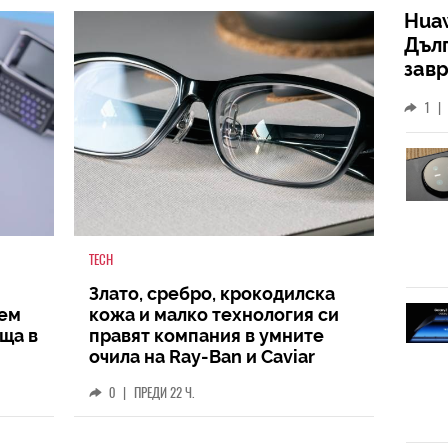
Huaw
Дъл
зав
слу
1
|
TECH
Злато, сребро, крокодилска
аем
кожа и малко технология си
ща в
правят компания в умните
очила на Ray-Ban и Caviar
0
|
ПРЕДИ 22 Ч.