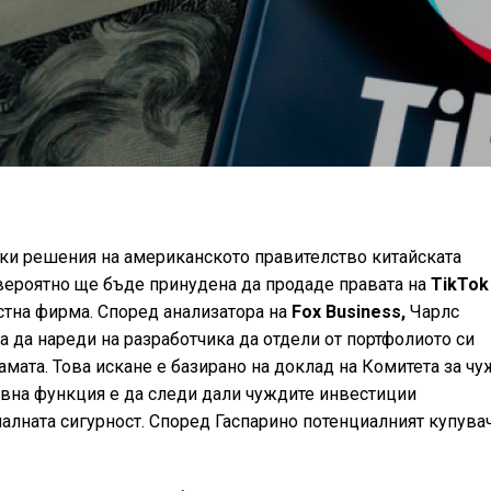
ки решения на американското правителство китайската
ероятно ще бъде принудена да продаде правата на
TikTok
стна фирма. Според анализатора на
Fox Business,
Чарлс
 да нареди на разработчика да отдели от портфолиото си
амата. Това искане е базирано на доклад на Комитета за ч
новна функция е да следи дали чуждите инвестиции
алната сигурност. Според Гаспарино потенциалният купува