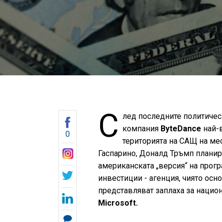
С
лед последните политичес
компания
ByteDance
най-в
0
територията на САЩ на ме
Гаспарино, Доналд Тръмп планира
американската „версия“ на прогр
инвестиции - агенция, чиято ос
представляват заплаха за национ
Microsoft.