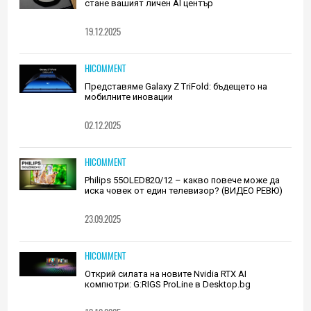
стане вашият личен AI център
19.12.2025
HICOMMENT
Представяме Galaxy Z TriFold: бъдещето на
мобилните иновации
02.12.2025
HICOMMENT
Philips 55OLED820/12 – какво повече може да
иска човек от един телевизор? (ВИДЕО РЕВЮ)
23.09.2025
HICOMMENT
Открий силата на новите Nvidia RTX AI
компютри: G:RIGS ProLine в Desktop.bg