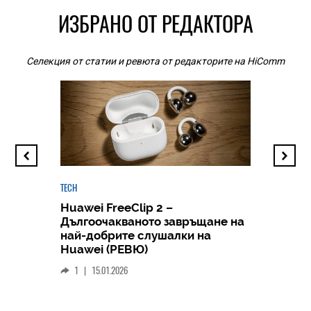
ИЗБРАНО ОТ РЕДАКТОРА
Селекция от статии и ревюта от редакторите на HiComm
TECH
Huawei FreeClip 2 –
Дългоочакваното завръщане на
HICOMME
най-добрите слушалки на
Следв
Huawei (РЕВЮ)
смар
1
|
15.01.2026
личен
0
|