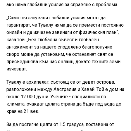
ако няма глобални усилия за справяне с проблема.
„Само съгласувани глобални усилия могат да
гарантират, че Тувалу няма да се премести постоянно
онлайн и да изчезне завинаги от физическия план“,
каза той. „Без глобална съвест и глобален
ангажимент за нашето споделено благополучие
скоро може да установим, че останалият свят се
присъединява към нас онлайн, докато техните земи
изчезват.
Тувалу е архипелаг, състоящ се от девет острова,
разположени между Австралия и Хавай. Той е дом на
около 12 000 души. Учените - специалисти по
климата, очакват цялата страна да бъде под вода до
края на 21 век.
За да постигне целта от 1.5 градуса, поставена от