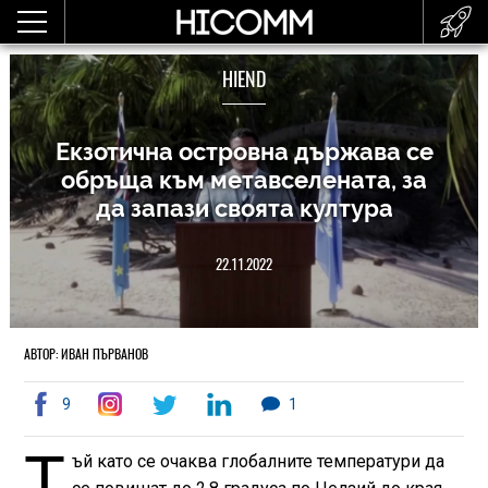
HIEND
Екзотична островна държава се
обръща към метавселената, за
да запази своята култура
22.11.2022
АВТОР: ИВАН ПЪРВАНОВ
9
1
Т
ъй като се очаква глобалните температури да