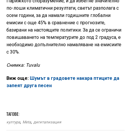
Парижкото споразумение, и да избегне значително
по-лоши климатични резултати, светът разполага с
осем години, за да намали годишните глобални
емисии с още 45% в сравнение с прогнозите,
базирани на настоящите политики. За да се ограничи
повишаването на температурите до под 2 градуса, е
необходимо допълнително намаляване на емисиите
с 30%.
Снимка: Tuvalu
Виж още:
Шумът в градовете накара птиците да
запеят друга песен
ТАГОВЕ:
култура
,
Meta
,
дигитализация