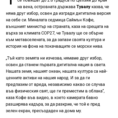
се повишат до 2.8 градуса по Целзий до края
на века, островната държава
Тувалу
казва, че
няма друг избор, освен да изгради дигитална версия
на себе си. Миналата седмица Саймън Кофе,
външният министър на страната, каза на срещата на
върха за климата COP27, че Тувалу ще се обърне
към метавселената, за да запази своята култура и
история на фона на покачващите се морски нива.
„Тъй като земята ни изчезва, нямаме друг избор,
освен да станем първата дигитална нация в света.
Нашата земя, нашият океан, нашата култура са най-
ценните активи на нашия народ. И за да ги
предпазим от вреда, независимо какво се случва
във физическия свят, ще ги преместим в облака“,
каза Кофе във видео, в което камерата бавно
разширява кадъра, за да разкрие, че той е пред
зелен екран, пресъздаден на дома му.