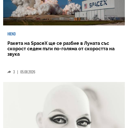
HIEND
Ракета на SpaceX ще се разбие в Луната със
скорост седем пъти по-голяма от скоростта на
звука
3
|
05.08.2026