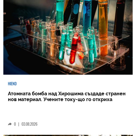
HIEND
Атомната бомба над Хирошима създаде странен
нов материал. Учените току-що го откриха
0
|
03.08.2026