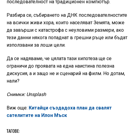
последователност на традиционен компютър.
Разбира се, събирането на ДНК последователностите
на всички живи хора, които населяват Земята, може
да завърши с катастрофа с неуловими размери, ако
тези данни някога попаднат в грешни ръце или бъдат
използвани за лоши цели.
Да се надяваме, че цялата тази хипотеза ще се
ограничи до проявата на една наистина полезна
дискусия, а и защо не и сценарий на филм. Но дотам,
нали?
Снимки: Unsplash
Виж още:
Китайци създадоха план да свалят
сателитите на Илон Мъск
ТАГОВЕ: