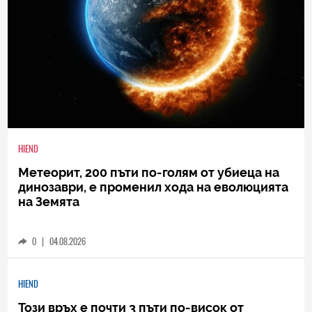
HIEND
Метеорит, 200 пъти по-голям от убиеца на
динозаври, е променил хода на еволюцията
на Земята
0
|
04.08.2026
HIEND
Този връх е почти 3 пъти по-висок от