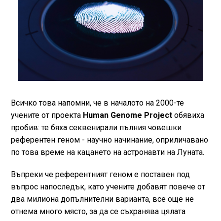
Всичко това напомни, че в началото на 2000-те
учените от проекта
Human Genome Project
обявиха
пробив: те бяха секвенирали пълния човешки
референтен геном - научно начинание, оприличавано
по това време на кацането на астронавти на Луната.
Въпреки че референтният геном е поставен под
въпрос напоследък, като учените добавят повече от
два милиона допълнителни варианта, все още не
отнема много място, за да се съхранява цялата