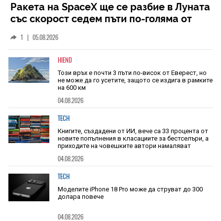
Ракета на SpaceX ще се разбие в Луната
със скорост седем пъти по-голяма от
скоростта на звука
1
|
05.08.2026
HIEND
Този връх е почти 3 пъти по-висок от Еверест, но
не може да го усетите, защото се издига в рамките
на 600 км
04.08.2026
TECH
Книгите, създадени от ИИ, вече са 33 процента от
новите попълнения в класациите за бестселъри, а
приходите на човешките автори намаляват
04.08.2026
TECH
Моделите iPhone 18 Pro може да струват до 300
долара повече
04.08.2026