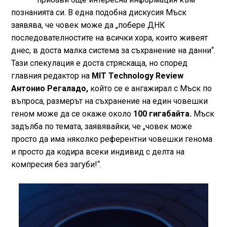
познанията си. В една подобна дискусия Мъск
заявява, че човек може да „побере ДНК
последователностите на всички хора, които живеят
днес, в доста малка система за съхранение на данни“.
Тази спекулация е доста стряскаща, но според
главния редактор на
MIT Technology Review
Антонио Регаладо,
който се е ангажирал с Мъск по
въпроса, размерът на съхранение на един човешки
геном може да се окаже около
100 гигабайта.
Мъск
задълба по темата, заявявайки, че „човек може
просто да има няколко референтни човешки генома
и просто да кодира всеки индивид с делта на
компресия без загуби!“.