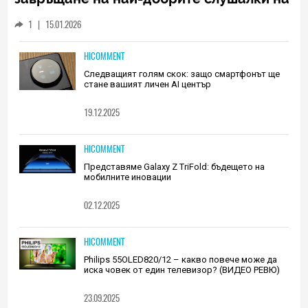
Huawei (РЕВЮ)
1
|
15.01.2026
HICOMMENT
Следващият голям скок: защо смартфонът ще
стане вашият личен AI център
19.12.2025
HICOMMENT
Представяме Galaxy Z TriFold: бъдещето на
мобилните иновации
02.12.2025
HICOMMENT
Philips 55OLED820/12 – какво повече може да
иска човек от един телевизор? (ВИДЕО РЕВЮ)
23.09.2025