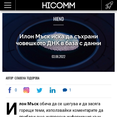
HIEND
Илон Мъск иска да съхрани
човешкото ДНК в база с данни
03.06.2022
АВТОР: СЛАВЕНА ТОДОРОВА
0
1
И
лон Мъск
обича да се шегува и да засяга
горещи теми, използвайки коментарите да
прибави още интересна информация към