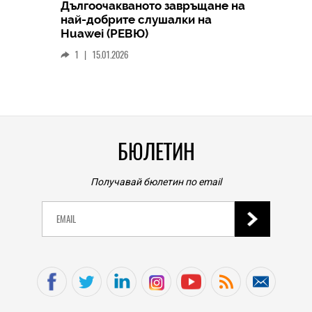
Дългоочакваното завръщане на
HICOMME
най-добрите слушалки на
Следв
Huawei (РЕВЮ)
смар
1
|
15.01.2026
личен
0
|
БЮЛЕТИН
Получавай бюлетин по email