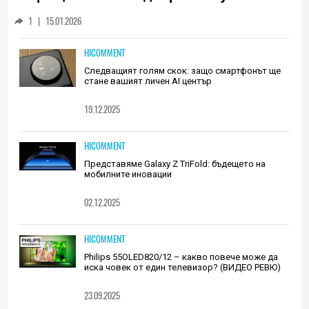
Huawei (РЕВЮ)
1
|
15.01.2026
HICOMMENT
Следващият голям скок: защо смартфонът ще
стане вашият личен AI център
19.12.2025
HICOMMENT
Представяме Galaxy Z TriFold: бъдещето на
мобилните иновации
02.12.2025
HICOMMENT
Philips 55OLED820/12 – какво повече може да
иска човек от един телевизор? (ВИДЕО РЕВЮ)
23.09.2025