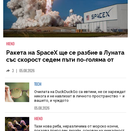
HIEND
Ракета на SpaceX ще се разбие в Луната
със скорост седем пъти по-голяма от
скоростта на звука
3
|
05.08.2026
TECH
Очилата на DuckDuckGo са евтини, не се зареждат
никога и не навлизат в личното пространство – и
вашето, и чуждото
05.08.2026
HIEND
Тази нова риба, неразличима от морско конче,
показва природен дизайн, основан на уникалност