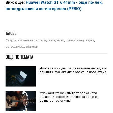
Виж още:
Huawei Watch GT 6 41mm - още по-лек,
по-издръжлив и по-интересен (РЕВЮ)
ТАГОВЕ:
Сатурн
,
Слънчева система
,
интересно
,
любопитно
,
наука
,
астрономия
,
Космос
ОЩЕ ПО ТЕМАТА
Имате само 7 дни, за да вземете мерки, ако
вашият Gmail акаунт е обект на нова атака
Музикантите не изпитват болка като
останалите хора и причината за това
всъщност е логична