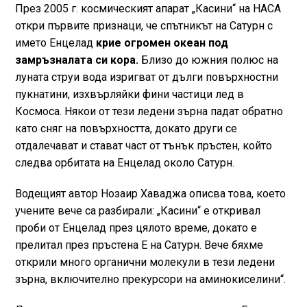
През 2005 г. космическият апарат „Касини“ на НАСА
откри първите признаци, че спътникът на Сатурн с
името Енцелад
крие огромен океан под
замръзналата си кора.
Близо до южния полюс на
луната струи вода изригват от дълги повърхностни
пукнатини, изхвърляйки фини частици лед в
Космоса. Някои от тези ледени зърна падат обратно
като сняг на повърхността, докато други се
отдалечават и стават част от тънък пръстен, който
следва орбитата на Енцелад около Сатурн.
Водещият автор Нозаир Хаваджа описва това, което
учените вече са разбирали: „Касини“ е откривал
проби от Енцелад през цялото време, докато е
прелитал през пръстена E на Сатурн. Вече бяхме
открили много органични молекули в тези ледени
зърна, включително прекурсори на аминокиселини“.