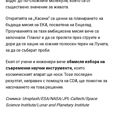
водят до по-сложните молекули, които са от
съществено значение за живота.
Откритията на „Касини“ са ценни за планирането на
бъдеща мисия на ЕКА, посветена на Енцелад.
Проучванията за тази амбициозна мисия вече са
започнали. Планът е да се прелети през струите и
дори да се кацне на южния полюсен терен на Луната,
за да се съберат проби.
Екип от учени и инженери вече
обмисля избора на
съвременни научни инструменти,
които
космическият апарат ще носи. Този последен
резултат, направен с помощта на CDA, ще помогне за
насочването на това решение.
Снимка: Unsplash/ESA/NASA/JPL-Caltech/Space
Science Institute/Lunar and Planetary Institute