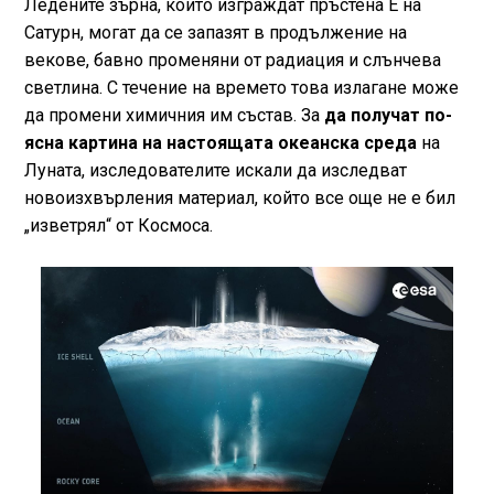
Ледените зърна, които изграждат пръстена E на
Сатурн, могат да се запазят в продължение на
векове, бавно променяни от радиация и слънчева
светлина. С течение на времето това излагане може
да промени химичния им състав. За
да получат по-
ясна картина на настоящата океанска среда
на
Луната, изследователите искали да изследват
новоизхвърления материал, който все още не е бил
„изветрял“ от Космоса.