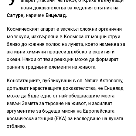
апарат „Касини“ на НАСА, откриха вълнуващи
нови доказателства за ледения спътник на
Сатурн,
наречен
Енцелад.
Космическият апарат е засякъл сложни органични
молекули, изхвърляни в Космоса от мощни струи
близо до южния полюс на луната, което намеква за
активни химични процеси дълбоко в скрития ѝ
океан. Някои от тези реакции може да формират
ранните градивни елементи на живота.
Констатациите, публикувани в сп. Nature Astronomy,
допълват нарастващите доказателства, че Енцелад
може да бъде едно от най-обещаващите места
извън Земята за търсене на живот, и засилват
аргументите за бъдеща мисия на Европейската
космическа агенция (ЕКА) за изследване на луната
отблизо.