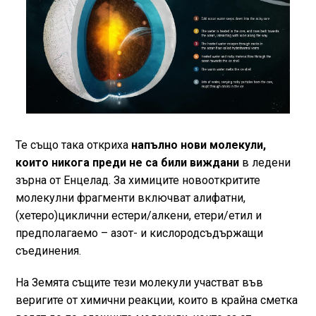
Те също така откриха
напълно нови молекули,
които никога преди не са били виждани
в ледени
зърна от Енцелад. За химиците новооткритите
молекулни фрагменти включват алифатни,
(хетеро)циклични естери/алкени, етери/етил и
предполагаемо – азот- и кислородсъдържащи
съединения.
На Земята същите тези молекули участват във
веригите от химични реакции, които в крайна сметка