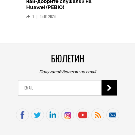
най-добрите слушалки на
Следв
Huawei (РЕВЮ)
смар
1
|
15.01.2026
личен
0
|
БЮЛЕТИН
Получавай бюлетин по email