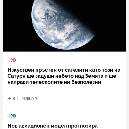
HIEND
Изкуствен пръстен от сателити като този на
Сатурн ще задуши небето над Земята и ще
направи телескопите ни безполезни
0
|
ПРЕДИ 22 Ч.
HIEND
Нов авиационен модел прогнозира