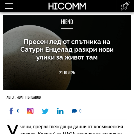
HIEND
Пресен лед от спътника на
Сатурн Енцелад разкри нови
улики за живот там
21.10.2025
АВТОР: ИВАН ПЪРВАНОВ
0
0
У
чени, преразглеждащи данни от космическия