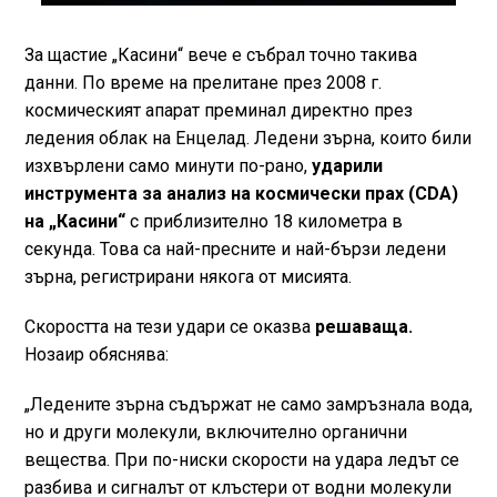
За щастие „Касини“ вече е събрал точно такива
данни. По време на прелитане през 2008 г.
космическият апарат преминал директно през
ледения облак на Енцелад. Ледени зърна, които били
изхвърлени само минути по-рано,
ударили
инструмента за анализ на космически прах (CDA)
на „Касини“
с приблизително 18 километра в
секунда. Това са най-пресните и най-бързи ледени
зърна, регистрирани някога от мисията.
Скоростта на тези удари се оказва
решаваща.
Нозаир обяснява:
„Ледените зърна съдържат не само замръзнала вода,
но и други молекули, включително органични
вещества. При по-ниски скорости на удара ледът се
разбива и сигналът от клъстери от водни молекули