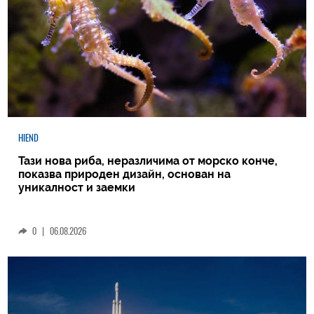
HIEND
Тази нова риба, неразличима от морско конче,
показва природен дизайн, основан на
уникалност и заемки
0
|
06.08.2026