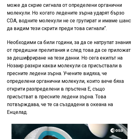
може да скрие сигнала от определени органични
молекули. Но когато ледените зърна ударят бързо
CDA, водните молекули не се групират и имаме шанс
да видим тези скрити преди това сигнали“.
Необходими са били години, за да се натрупат знания
от предишни прелитания и след това да се приложат
за дешифриране на тези данни. Но сега екипът на
Нозаир разкри какви молекули са присъствали в
пресните ледени зърна. Учените видяха, че
определени органични молекули, които вече бяха
открити разпределени в пръстена E, също
присъстват в пресните ледени зърна. Това
потвърждава, че те са създадени в океана на
Енцелад.