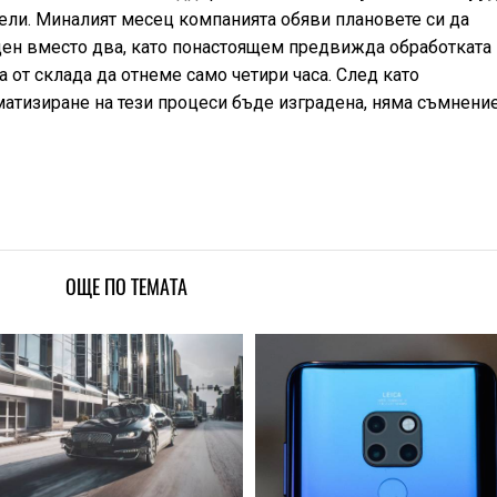
ели. Миналият месец компанията обяви плановете си да
 ден вместо два, като понастоящем предвижда обработката
а от склада да отнеме само четири часа. След като
атизиране на тези процеси бъде изградена, няма съмнение
ОЩЕ ПО ТЕМАТА