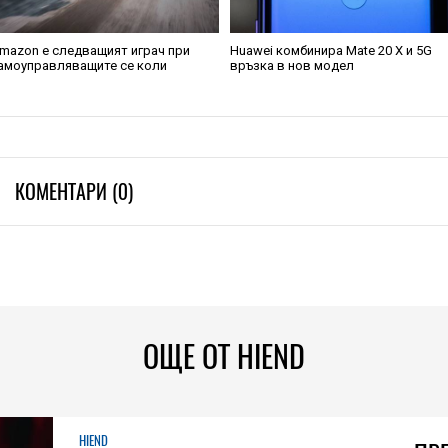
mazon е следващият играч при
Huawei комбинира Mate 20 X и 5G
амоуправляващите се коли
връзка в нов модел
КОМЕНТАРИ (0)
ОЩЕ ОТ HIEND
HIEND