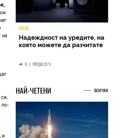
е,
тои
нат
е
 на
TECH
Samsung Galaxy Z Fold8
Ultra – ново име, познато
представяне
щат
0
|
04.08.2026
 си,
 по-
НАЙ-ЧЕТЕНИ
ВСИЧКИ
д
и