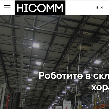
TECH
Роботите в ск
хор