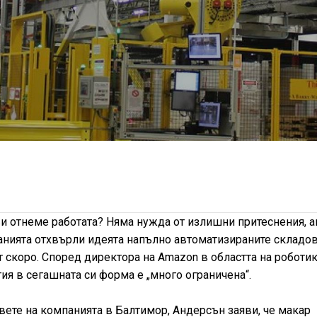
ви отнеме работата? Няма нужда от излишни притеснения, а
нията отхвърли идеята напълно автоматизираните складо
т скоро. Според директора на Amazon в областта на роботик
ия в сегашната си форма е „много ограничена“.
вете на компанията в Балтимор, Андерсън заяви, че макар