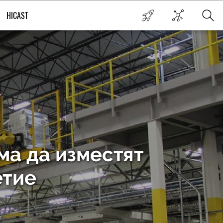
HICAST
ма да изместят
етие