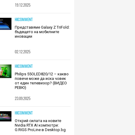
19.12.2025
HICOMMENT
Представяме Galaxy Z TriFold:
бъдещето на мобилните
иновации
02.12.2025
HICOMMENT
Philips 55OLED820/12 – какво
повече може да иска човек
от един телевизор? (ВИДЕО
РЕВЮ)
23.09.2025
HICOMMENT
Открий силата на новите
Nvidia RTX AI компютри:
G:RIGS ProLine в Desktop.bg