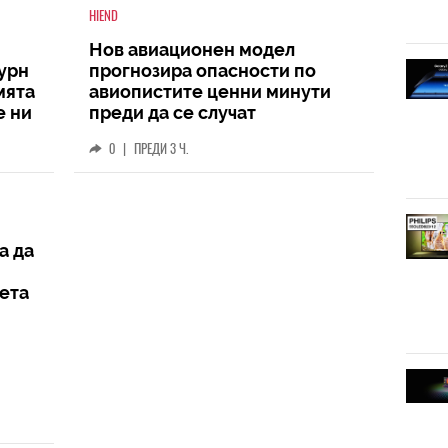
HIEND
Нов авиационен модел
турн
прогнозира опасности по
мята
авиопистите ценни минути
е ни
преди да се случат
0
|
ПРЕДИ 3 Ч.
а да
вета