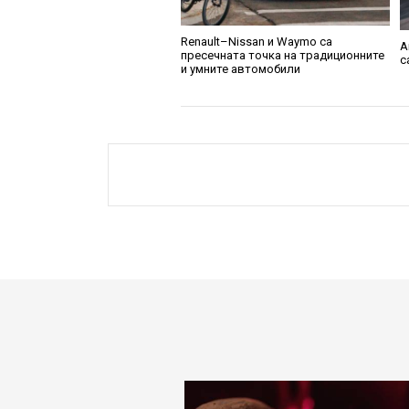
Renault–Nissan и Waymo са
A
пресечната точка на традиционните
с
и умните автомобили