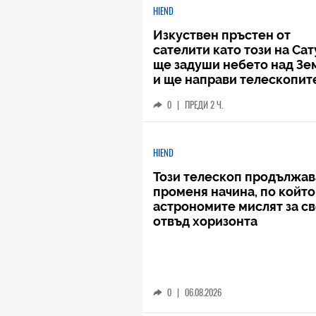
HIEND
Изкуствен пръстен от
сателити като този на Са
ще задуши небето над Зе
и ще направи телескопит
безполезни
0
|
ПРЕДИ 2 Ч.
HIEND
Този телескоп продължав
променя начина, по който
астрономите мислят за с
отвъд хоризонта
0
|
06.08.2026