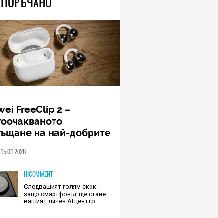
ЕПОРЪЧАНО
ei FreeClip 2 –
гоочакваното
ръщане на най-добрите
шалки на Huawei (РЕВЮ)
15.01.2026
HICOMMENT
Следващият голям скок:
защо смартфонът ще стане
вашият личен AI център