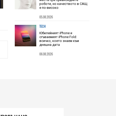
HIEND
Китай заема шест от 10-те топ
места при хуманоидните
роботи, но качеството в САЩ
е по-високо
05.08.2026
TECH
Юбилейният iPhone и
сгъваемият iPhone Fold:
всичко, което знаем към
днешна дата
06.08.2026