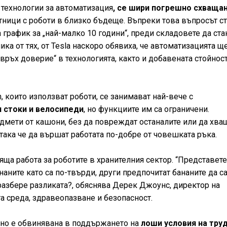
 технологии за автоматизация
, се шири погрешно схващан
тници с роботи в близко бъдеще. Въпреки това въпросът с
 график за „най-малко 10 години“, преди складовете да ста
ка от тях, от Tesla наскоро обявиха, че автоматизацията щ
свръх доверие“ в технологията, както и добавената стойност
 които използват роботи, се занимават най-вече с
 стоки и велосипеди
, но функциите им са ограничени.
едмети от кашони, без да повреждат останалите или да хва
така че да вършат работата по-добре от човешката ръка.
ща работа за роботите в хранителния сектор. “Представете
наните като са по-твърди, други предпочитат бананите да са
 разбере разликата?, обяснява Дерек Джоунс, директор на
та среда, здравеопазване и безопасност.
тно е обвинявана в поддържането на
лоши условия на тру