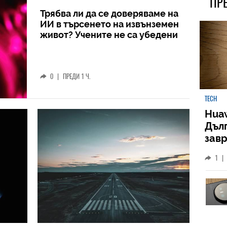
ПР
Трябва ли да се доверяваме на
ИИ в търсенето на извънземен
живот? Учените не са убедени
0
|
ПРЕДИ 1 Ч.
TECH
Huaw
Дъл
зав
слу
1
|