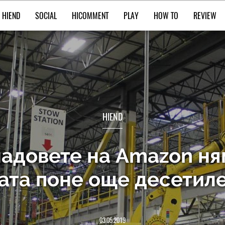
HIEND
SOCIAL
HICOMMENT
PLAY
HOW TO
REVIEW
HIEND
ладовете на Amazon ня
ата поне още десетил
03.05.2019