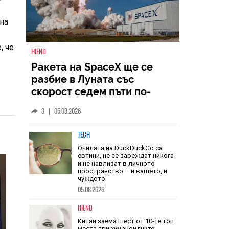
 на
, че
HIEND
Ракета на SpaceX ще се
разбие в Луната със
скорост седем пъти по-
голяма от скоростта на
3
|
05.08.2026
звука
TECH
Очилата на DuckDuckGo са
евтини, не се зареждат никога
и не навлизат в личното
пространство – и вашето, и
чуждото
05.08.2026