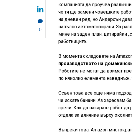
компанията да проучва различни
че тя ще замени човешките рабо
на дневен ред, но Андерсън дава
напълно автоматизирани. Зa разли
0
мине на заден план, цитирайки „
работниците.
В момента складовете на Amazon,
производството на домакински
Роботите не могат да взимат пр
по няколко елемента наведнъж, 
Освен това все още няма подходя
че искате банани. Аз харесвам ба
зрели. Как да накарате робот да
отдела за влияние върху околна
Въпреки това, Amazon многокра