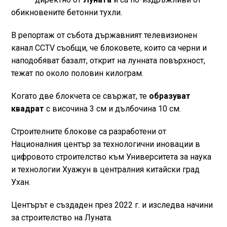
обикновените бетонни тухли.
В репортаж от събота държавният телевизионен
канал CCTV съобщи, че блоковете, които са черни и
наподобяват базалт, открит на лунната повърхност,
тежат по около половин килограм.
Когато две блокчета се свържат, те
образуват
квадрат
с височина 3 см и дълбочина 10 см.
Строителните блокове са разработени от
Националния център за технологични иновации в
цифровото строителство към Университета за наука
и технологии Хуажун в централния китайски град
Ухан.
Центърът е създаден през 2022 г. и изследва начини
за строителство на Луната.