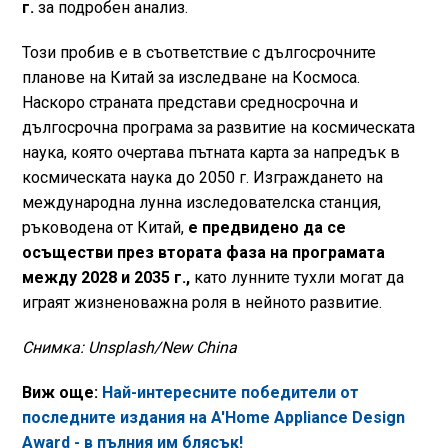
г.
за подробен анализ.
Този пробив е в съответствие с дългосрочните
планове на Китай за изследване на Космоса.
Наскоро страната представи средносрочна и
дългосрочна програма за развитие на космическата
наука, която очертава пътната карта за напредък в
космическата наука до 2050 г. Изграждането на
международна лунна изследователска станция,
ръководена от Китай,
е предвидено да се
осъществи през втората фаза на програмата
между 2028 и 2035 г.,
като лунните тухли могат да
играят жизненоважна роля в нейното развитие.
Снимка: Unsplash/New China
Виж още:
Най-интересните победители от
последните издания на A'Home Appliance Design
Award - в пълния им блясък!