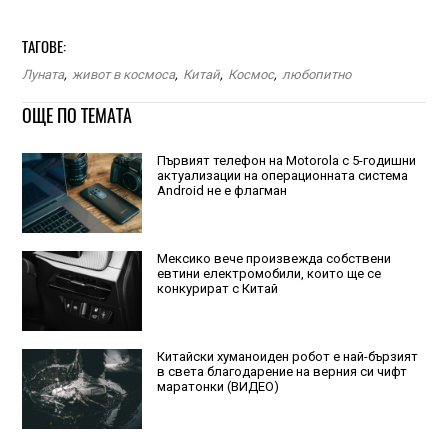
ТАГОВЕ:
Луната
,
живот в космоса
,
Китай
,
Космос
,
любопитно
ОЩЕ ПО ТЕМАТА
Първият телефон на Motorola с 5-годишни
актуализации на операционната система
Android не е флагман
Мексико вече произвежда собствени
евтини електромобили, които ще се
конкурират с Китай
Китайски хуманоиден робот е най-бързият
в света благодарение на верния си чифт
маратонки (ВИДЕО)