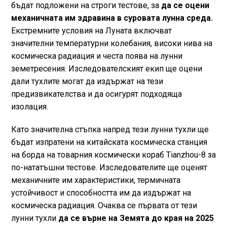
бъдат подложени на строги тестове, за
да се оцени
механичната им здравина в суровата лунна среда.
Екстремните условия на Луната включват
значителни температурни колебания, високи нива на
космическа радиация и честа поява на лунни
земетресения. Изследователският екип ще оцени
дали тухлите могат да издържат на тези
предизвикателства и да осигурят подходяща
изолация.
Като значителна стъпка напред тези лунни тухли ще
бъдат изпратени на китайската космическа станция
на борда на товарния космически кораб Tianzhou-8 за
по-нататъшни тестове. Изследователите ще оценят
механичните им характеристики, термичната
устойчивост и способността им да издържат на
космическа радиация. Очаква се първата от тези
лунни тухли
да се върне на Земята до края на 2025