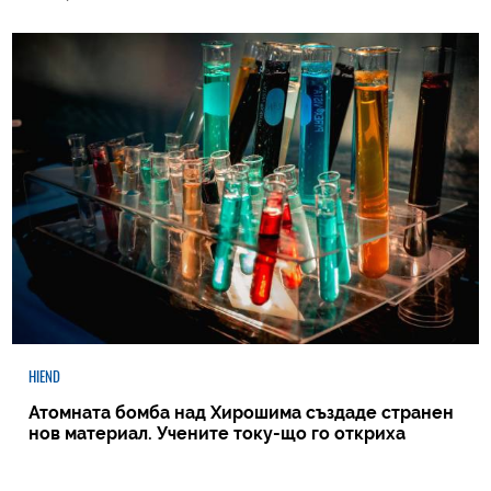
HIEND
Атомната бомба над Хирошима създаде странен
нов материал. Учените току-що го откриха