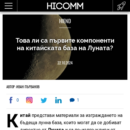
HIEND
Това ли са първите компоненти
на китайската база на Луната?
22.10.2024
АВТОР: ИВАН ПЪРВАНОВ
0
1
К
итай
представи материали за изграждането на
бъдеща лунна база, които могат да се добиват
директно от
Луната
и са по-издръжливи от