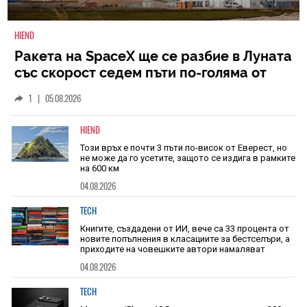
HIEND
Ракета на SpaceX ще се разбие в Луната
със скорост седем пъти по-голяма от
скоростта на звука
1
|
05.08.2026
HIEND
Този връх е почти 3 пъти по-висок от Еверест, но
не може да го усетите, защото се издига в рамките
на 600 км
04.08.2026
TECH
Книгите, създадени от ИИ, вече са 33 процента от
новите попълнения в класациите за бестселъри, а
приходите на човешките автори намаляват
04.08.2026
TECH