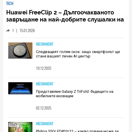
TECH
Huawei FreeClip 2 – Дългоочакваното
завръщане на най-добрите слушалки на
Huawei (РЕВЮ)
1
|
15.01.2026
HICOMMENT
Следващият голям скок: защо смартфонът ще
стане вашият личен AI център
19.12.2025
HICOMMENT
Представяме Galaxy Z TriFold: бъдещето на
мобилните иновации
02.12.2025
HICOMMENT
Philips 55OLED820/12 – какво повече може да