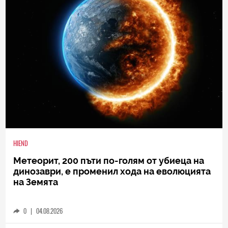
HIEND
Метеорит, 200 пъти по-голям от убиеца на
динозаври, е променил хода на еволюцията
на Земята
0
|
04.08.2026