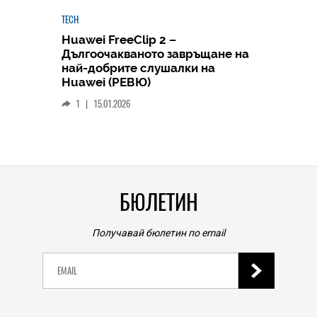
TECH
Huawei FreeClip 2 –
Дългоочакваното завръщане на
HICOMME
най-добрите слушалки на
Следв
Huawei (РЕВЮ)
смар
1
|
15.01.2026
личен
0
|
БЮЛЕТИН
Получавай бюлетин по email