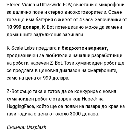
Stereo Vision и Ultra-wide FOV, съчетани с микрофони
за далечно поле и стерео високоговорители. Освен
това ще има батерия с живот от 4 часа. Започвайки от
10 999 долара,
K-Bot потенциално може да замени
домашните задължения завинаги.
K-Scale Labs предлага и
бюджетен вариант,
предназначен за любители и начални разработчици
на роботи, наречен Z-Bot. Този хуманоиден робот ще
се предлага в ценовия диапазон на смартфоните,
само на цена от 999 долара.
Z-Bot също така е готов да се конкурира с новия
хуманоиден робот с отворен код HopeJr на
HuggingFace, който ще се появи на пазара до края на
тази година с цена от около 3000 долара.
Снимка: Unsplash