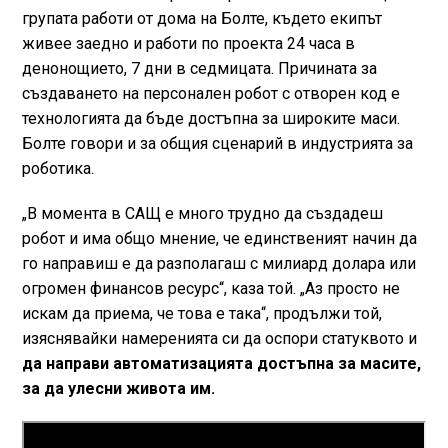
групата работи от дома на Болте, където екипът
живее заедно и работи по проекта 24 часа в
денонощието, 7 дни в седмицата. Причината за
създаването на персонален робот с отворен код е
технологията да бъде достъпна за широките маси.
Болте говори и за общия сценарий в индустрията за
роботика.
„В момента в САЩ е много трудно да създадеш
робот и има общо мнение, че единственият начин да
го направиш е да разполагаш с милиард долара или
огромен финансов ресурс“, каза той. „Аз просто не
искам да приема, че това е така“, продължи той,
изяснявайки намеренията си да оспори статуквото и
да направи автоматизацията достъпна за масите,
за да улесни живота им.