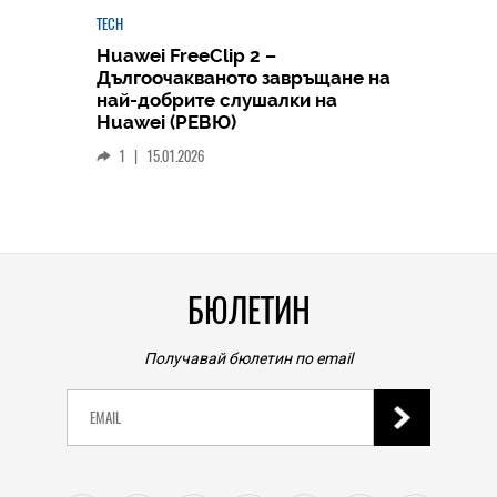
TECH
Huawei FreeClip 2 –
Дългоочакваното завръщане на
HICOMME
най-добрите слушалки на
Следв
Huawei (РЕВЮ)
смар
1
|
15.01.2026
личен
0
|
БЮЛЕТИН
Получавай бюлетин по email