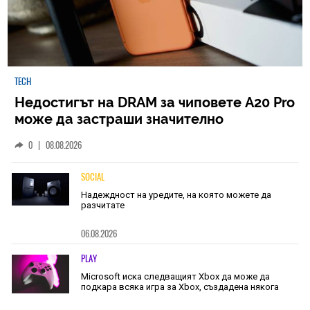
TECH
Недостигът на DRAM за чиповете A20 Pro
може да застраши значително
наличностите на iPhone 18 Pro
0
|
08.08.2026
SOCIAL
Надеждност на уредите, на която можете да
разчитате
06.08.2026
PLAY
Microsoft иска следващият Xbox да може да
подкара всяка игра за Xbox, създадена някога