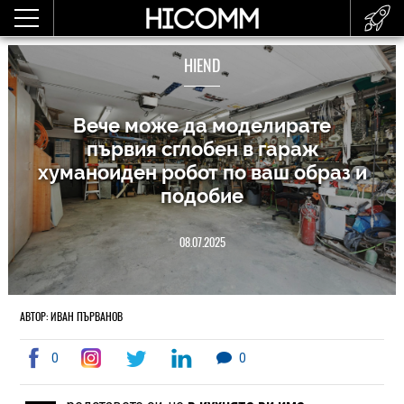
HIEND
Вече може да моделирате
първия сглобен в гараж
хуманоиден робот по ваш образ и
подобие
08.07.2025
АВТОР: ИВАН ПЪРВАНОВ
0
0