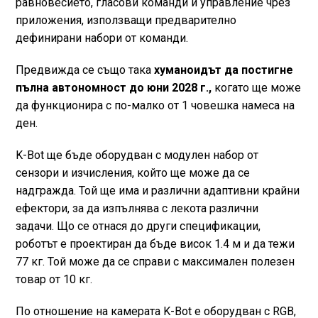
равновесието, гласови команди и управление чрез
приложения, използващи предварително
дефинирани набори от команди.
Предвижда се също така
хуманоидът да постигне
пълна автономност до юни 2028 г.,
когато ще може
да функционира с по-малко от 1 човешка намеса на
ден.
K-Bot ще бъде оборудван с модулен набор от
сензори и изчисления, който ще може да се
надгражда. Той ще има и различни адаптивни крайни
ефектори, за да изпълнява с лекота различни
задачи. Що се отнася до други спецификации,
роботът е проектиран да бъде висок 1.4 м и да тежи
77 кг. Той може да се справи с максимален полезен
товар от 10 кг.
По отношение на камерата K-Bot е оборудван с RGB,