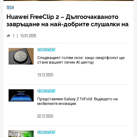
TECH
Huawei FreeClip 2 – Дългоочакваното
завръщане на най-добрите слушалки на
Huawei (РЕВЮ)
1
|
15.01.2026
HICOMMENT
Следващият голям скок: защо смартфонът ще
стане вашият личен AI център
19.12.2025
HICOMMENT
Представяме Galaxy Z TriFold: бъдещето на
мобилните иновации
02.12.2025
HICOMMENT