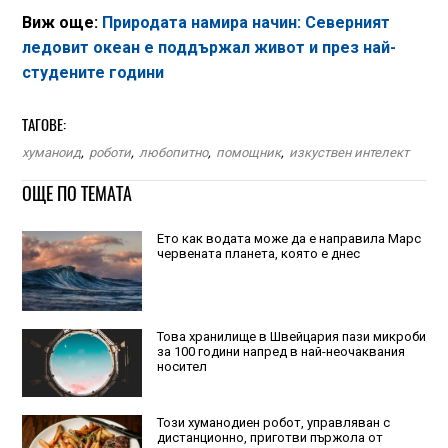
Виж още:
Природата намира начин: Северният
ледовит океан е поддържал живот и през най-
студените години
ТАГОВЕ:
хуманоид
,
роботи
,
любопитно
,
помощник
,
изкуствен интелект
ОЩЕ ПО ТЕМАТА
Ето как водата може да е направила Марс
червената планета, която е днес
Това хранилище в Швейцария пази микроби
за 100 години напред в най-неочаквания
носител
Този хуманодиен робот, управляван с
дистанционно, приготви пържола от