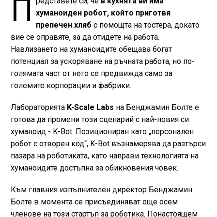
П
редставете си, че
в кухнята ви има
хуманоиден робот, който приготвя
препечен хляб
с помощта на тостера, докато
вие се оправяте, за да отидете на работа.
Навлизането на хуманоидите обещава богат
потенциал за ускоряване на ръчната работа, но по-
голямата част от него се предвижда само за
големите корпорации и фабрики.
Лабораторията
K-Scale Labs
на Бенджамин Болте е
готова да промени този сценарий с най-новия си
хуманоид - K-Bot. Позициониран като „персонален
робот с отворен код“, K-Bot възнамерява да разтърси
пазара на роботиката, като направи технологията на
хуманоидите достъпна за обикновения човек.
Към главния изпълнителен директор Бенджамин
Болте в момента се присъединяват още осем
членове на този стартъп за роботика. Понастоящем