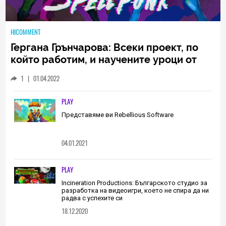
HICOMMENT
Гергана Грънчарова: Всеки проект, по
който работим, и научените уроци от
него са неизменна част от пътя, който
1
|
01.04.2022
трябва да извървим като екип
(ИНТЕРВЮ)
PLAY
Представяме ви Rebellious Software
04.01.2021
PLAY
Incineration Productions: Българското студио за
разработка на видеоигри, което не спира да ни
радва с успехите си
18.12.2020