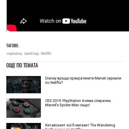
ТАГОВЕ:
сериали
,
трейлър
,
Netflix
ОЩЕ ПО ТЕМАТА
Disney връща прекратените Marvel сериали
по Netflix?
CES 2019: PlayStation 4 няма спирачки.
Marvel's Spider-Man също!
Китайският sci-fi мегахит The Wandering