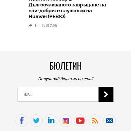
Дългоочакваното завръщане на
HICOMME
най-добрите слушалки на
Следв
Huawei (РЕВЮ)
смар
1
|
15.01.2026
личен
0
|
БЮЛЕТИН
Получавай бюлетин по email