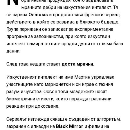
оригинална продукция, която задълбава в
мрачните дебри на изкуствения интелект. Тя
се нарича
Osmosis
и представлява френски сериал,
действието в който се развива в близкото бъдеще.
Група парижани се записват за експериментална
програма за запознанства, при която изкуствен
интелект намира техните сродни души от голяма база
данни.
След това нещата стават
доста мрачни.
Изкуственият интелект на име Мартин управлява
участниците като марионетки и си играе с техния
разум и чувства. Освен това младежите носят
биометрични етикети, които пораждат различни
реакции при докосване.
Сериалът изглежда сякаш е създаден от алгоритъм,
захранен с епизоди на
Black Mirror
и филми на