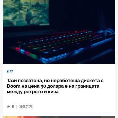
PLAY
Тази позлатена, но неработеща дискета с
Doom на цена 30 долара е на границата
между ретрото и кича
0
|
06.08.2026