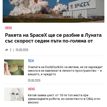
HIEND
Ракета на SpaceX ще се разбие в Луната
със скорост седем пъти по-голяма от
скоростта на звука
3
|
05.08.2026
TECH
Очилата на DuckDuckGo са евтини, не се зареждат
никога и не навлизат в личното пространство – и
вашето, и чуждото
05.08.2026
HIEND
Китай заема шест от 10-те топ места при
хуманоидните роботи, но качеството в САЩ е по-
високо