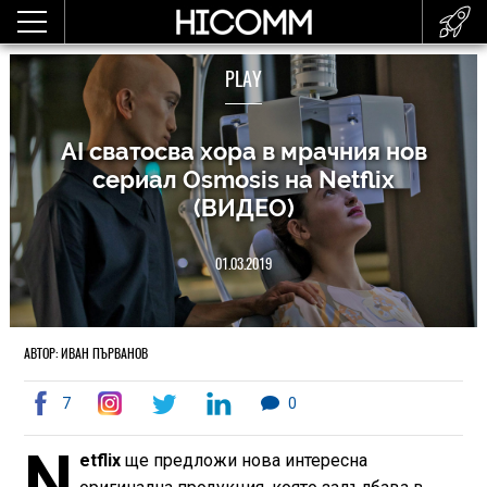
PLAY
AI сватосва хора в мрачния нов
сериал Osmosis на Netflix
(ВИДЕО)
01.03.2019
АВТОР: ИВАН ПЪРВАНОВ
7
0
N
etflix
ще предложи нова интересна