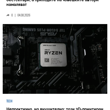
намаляват
0
|
04.08.2026
TECH
Непрактично, но внушително: този 3D-принтиран