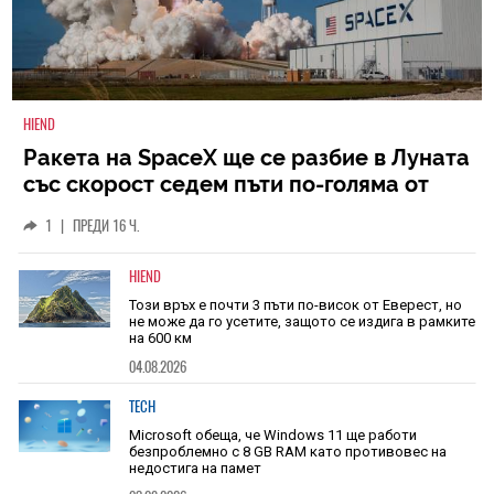
HIEND
Ракета на SpaceX ще се разбие в Луната
със скорост седем пъти по-голяма от
скоростта на звука
1
|
ПРЕДИ 16 Ч.
HIEND
Този връх е почти 3 пъти по-висок от Еверест, но
не може да го усетите, защото се издига в рамките
на 600 км
04.08.2026
TECH
Microsoft обеща, че Windows 11 ще работи
безпроблемно с 8 GB RAM като противовес на
недостига на памет