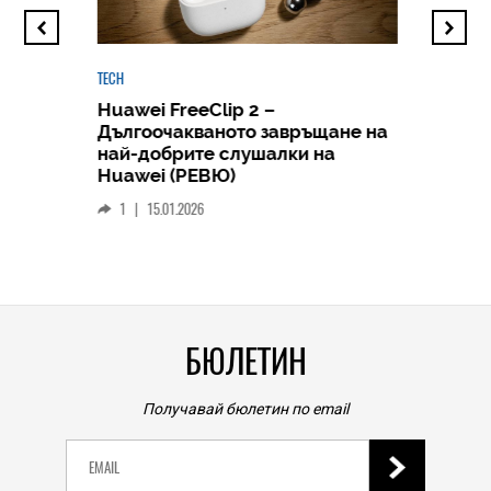
TECH
Huawei FreeClip 2 –
Дългоочакваното завръщане на
HICOMME
най-добрите слушалки на
Следв
Huawei (РЕВЮ)
смар
1
|
15.01.2026
личен
0
|
БЮЛЕТИН
Получавай бюлетин по email