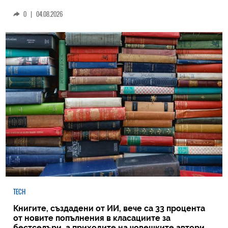
0
|
04.08.2026
TECH
Книгите, създадени от ИИ, вече са 33 процента
от новите попълнения в класациите за
бестселъри, а приходите на човешките автори