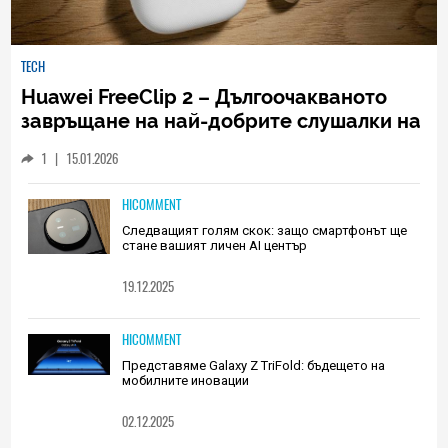
TECH
Huawei FreeClip 2 – Дългоочакваното
завръщане на най-добрите слушалки на
Huawei (РЕВЮ)
1
|
15.01.2026
HICOMMENT
Следващият голям скок: защо смартфонът ще
стане вашият личен AI център
19.12.2025
HICOMMENT
Представяме Galaxy Z TriFold: бъдещето на
мобилните иновации
02.12.2025