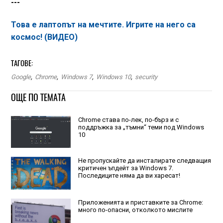
---
Това е лаптопът на мечтите. Игрите на него са
космос! (ВИДЕО)
ТАГОВЕ:
Google
,
Chrome
,
Windows 7
,
Windows 10
,
security
ОЩЕ ПО ТЕМАТА
Chrome става по-лек, по-бърз и с
поддръжка за „тъмни“ теми под Windows
10
Не пропускайте да инсталирате следващия
критичен ъпдейт за Windows 7.
Последиците няма да ви харесат!
Приложенията и приставките за Chrome:
много по-опасни, отколкото мислите