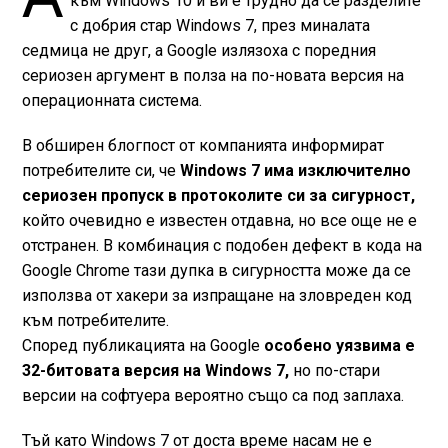
към Windows 10 и ви е трудно да се разделите
с добрия стар Windows 7, през миналата
седмица не друг, а Google излязоха с поредния
сериозен аргумент в полза на по-новата версия на
операционната система.
В обширен блогпост от компанията информират
потребителите си, че
Windows 7 има изключително
сериозен пропуск в протоколите си за сигурност,
който очевидно е известен отдавна, но все още не е
отстранен. В комбинация с подобен дефект в кода на
Google Chrome тази дупка в сигурността може да се
използва от хакери за изпращане на зловреден код
към потребителите.
Според публикацията на Google
особено уязвима е
32-битовата версия на Windows 7,
но по-стари
версии на софтуера вероятно също са под заплаха.
Тъй като Windows 7 от доста време насам не е