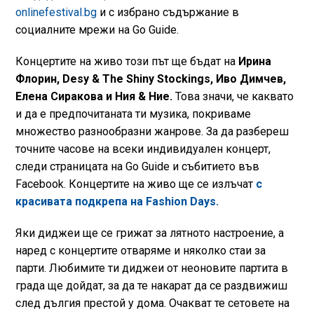
onlinefestival.bg
и с избрано съдържание в
социалните мрежи на Go Guide.
Концертите на живо този път ще бъдат на
Ирина
Флорин, Desy & The Shiny Stockings, Иво Димчев,
Елена Сиракова и Ния & Ние.
Това значи, че каквато
и да е предпочитаната ти музика, покриваме
множество разнообразни жанрове. За да разбереш
точните часове на всеки индивидуален концерт,
следи страницата на Go Guide и събитието във
Facebook. Концертите на живо ще се излъчат
с
красивата подкрепа на Fashion Days.
Яки диджеи ще се грижат за лятното настроение, а
наред с концертите отваряме и няколко стаи за
парти. Любимите ти диджеи от неоновите партита в
града ще дойдат, за да те накарат да се раздвижиш
след дългия престой у дома. Очакват те сетовете на