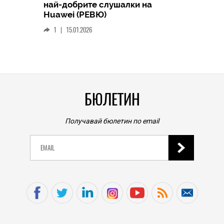
най-добрите слушалки на
Следв
Huawei (РЕВЮ)
смар
1
|
15.01.2026
личен
0
|
БЮЛЕТИН
Получавай бюлетин по email