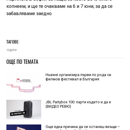
копнеем, и ще те очакваме на 6 и 7 юни, за да се
забавляваме заедно.
ТАГОВЕ:
парти
ОЩЕ ПО ТЕМАТА
Huawei организира първи по рода си
филмов фестивал в България
JBL Partybox 100: парти където и да е
(ВИДЕО РЕВЮ)
Още една причина да си останеш вкъщи –