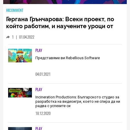
HICOMMENT
Гергана Грънчарова: Всеки проект, по
който работим, и научените уроци от
него са неизменна част от пътя, който
1
|
01.04.2022
трябва да извървим като екип
(ИНТЕРВЮ)
PLAY
Представяме ви Rebellious Software
04.01.2021
PLAY
Incineration Productions: Българското студио за
разработка на видеоигри, което не спира да ни
радва с успехите си
18.12.2020
PLAY