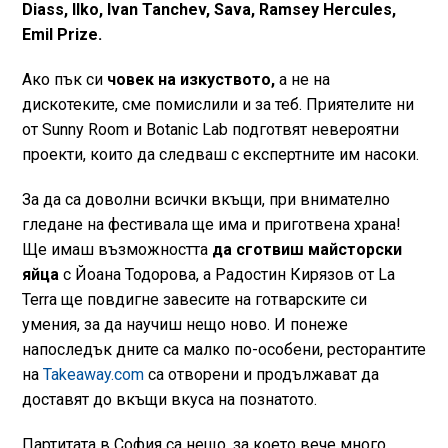
Diass, Ilko, Ivan Tanchev, Sava, Ramsey Hercules,
Emil Prizе.
Ако пък си
човек на изкуството,
а не на
дискотеките, сме помислили и за теб. Приятелите ни
от Sunny Room и Botanic Lab подготвят невероятни
проекти, които да следваш с експертните им насоки.
За да са доволни всички вкъщи, при внимателно
гледане на фестивала ще има и приготвена храна!
Ще имаш възможността
да сготвиш майсторски
яйца
с Йоана Тодорова, а Радостин Кирязов от La
Terra ще повдигне завесите на готварските си
умения, за да научиш нещо ново. И понеже
напоследък дните са малко по-особени, ресторантите
на
Takeaway.com
са отворени и продължават да
доставят до вкъщи вкуса на познатото.
Партитата в София са нещо, за което вече много