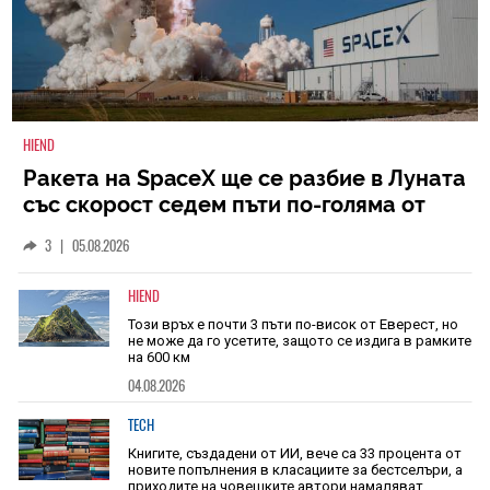
HIEND
Ракета на SpaceX ще се разбие в Луната
със скорост седем пъти по-голяма от
скоростта на звука
3
|
05.08.2026
HIEND
Този връх е почти 3 пъти по-висок от Еверест, но
не може да го усетите, защото се издига в рамките
на 600 км
04.08.2026
TECH
Книгите, създадени от ИИ, вече са 33 процента от
новите попълнения в класациите за бестселъри, а
приходите на човешките автори намаляват