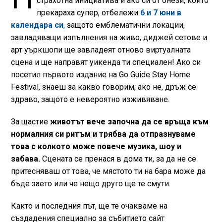
страхотна инициатива и ако си от онези, които
прекараха супер, отбележи
6 и 7 юни в
календара си
,
защото емблематични локации,
завладяващи изпълнения на живо, диджей сетове и
арт уъркшопи ще завладеят отново виртуалната
сцена и ще направят уикенда ти специален! Ако си
посетил първото издание на Go Guide Stay Home
Festival, знаеш за какво говорим; ако не, дръж се
здраво, защото е невероятно изживяване.
За щастие
животът вече започна да се връща към
нормалния си ритъм и трябва да отпразнуваме
това с колкото може повече музика, шоу и
забава.
Сцената се пренася в дома ти, за да не се
притесняваш от това, че мястото ти на бара може да
бъде заето или че нещо друго ще те смути.
Както и последния път, ще те очакваме на
създадения специално за събитието сайт