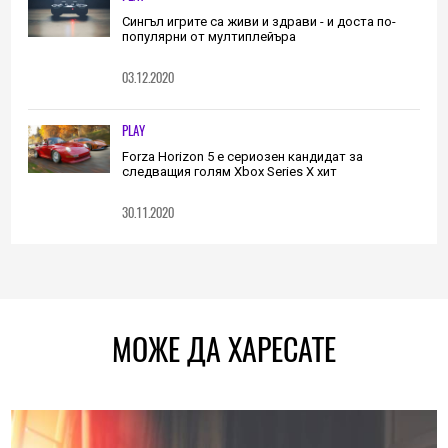
Сингъл игрите са живи и здрави - и доста по-
популярни от мултиплейъра
03.12.2020
PLAY
Forza Horizon 5 е сериозен кандидат за
следващия голям Xbox Series X хит
30.11.2020
МОЖЕ ДА ХАРЕСАТЕ