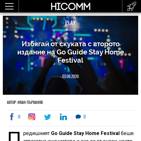
PLAY
Избягай от скуката с второто
издание на Go Guide Stay Home
Festival
03.06.2020
АВТОР: ИВАН ПЪРВАНОВ
0
0
П
редишният
Go Guide Stay Home Festival
беше