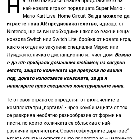
Н
а 16 октомври се очаква представянето на
най-новата игра от поредицата Super Mario -
Mario Kart Live: Home Circuit.
За да можете да
играете това AR предизвикателство,
идващо от
Nintendo, ще са ви необходими няколко важни неща:
конзола Switch или Switch Lite, бройка от новата игра,
както и отделно закупена специална Марио или
Луиджи количка с дистанционно и... чист дом.
Важно
е да сте прибрали домашния любимец на сигурно
място, защото количката ще препуска по вашия
под, докато използвате конзолата, за да я
навигирате през специално конструираните нива.
Те от своя страна се определят от включените в
комплекта три „портала“ - чрез комбинацията от тях
се разкрива необятно разнообразие от форми на
писти, по които количката се сблъсква с най-
различни препятствия. Освен софтуерните „врагове“
играта отчита и естествените препятствия – например