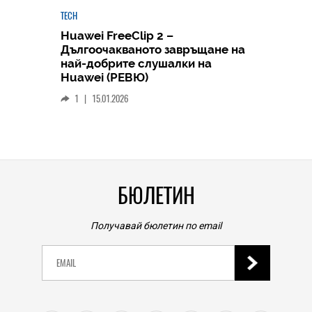
TECH
Huawei FreeClip 2 –
Дългоочакваното завръщане на
HICOMME
най-добрите слушалки на
Следв
Huawei (РЕВЮ)
смар
1
|
15.01.2026
личен
0
|
БЮЛЕТИН
Получавай бюлетин по email