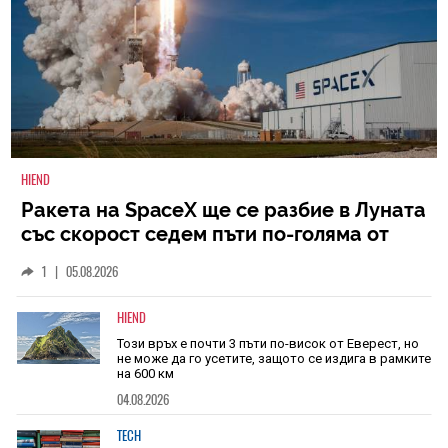
HIEND
Ракета на SpaceX ще се разбие в Луната
със скорост седем пъти по-голяма от
скоростта на звука
1
|
05.08.2026
HIEND
Този връх е почти 3 пъти по-висок от Еверест, но
не може да го усетите, защото се издига в рамките
на 600 км
04.08.2026
TECH