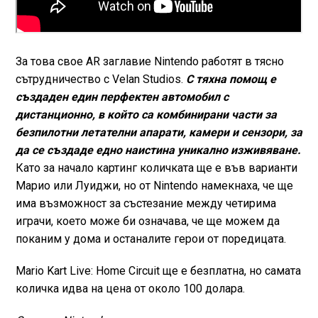
За това свое AR заглавие Nintendo работят в тясно
сътрудничество с Velan Studios.
С тяхна помощ е
създаден един перфектен автомобил с
дистанционно, в който са комбинирани части за
безпилотни летателни апарати, камери и сензори, за
да се създаде едно наистина уникално изживяване.
Като за начало картинг количката ще е във варианти
Марио или Луиджи, но от Nintendo намекнаха, че ще
има възможност за състезание между четирима
играчи, което може би означава, че ще можем да
поканим у дома и останалите герои от поредицата.
Mario Kart Live: Home Circuit ще е безплатна, но самата
количка идва на цена от около 100 долара.