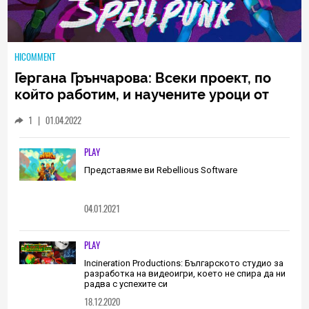
HICOMMENT
Гергана Грънчарова: Всеки проект, по
който работим, и научените уроци от
него са неизменна част от пътя, който
1
|
01.04.2022
трябва да извървим като екип
(ИНТЕРВЮ)
PLAY
Представяме ви Rebellious Software
04.01.2021
PLAY
Incineration Productions: Българското студио за
разработка на видеоигри, което не спира да ни
радва с успехите си
18.12.2020