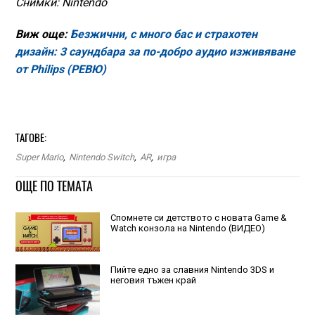
Снимки: Nintendo
Виж още:
Безжични, с много бас и страхотен
дизайн: 3 саундбара за по-добро аудио изживяване
от Philips (РЕВЮ)
ТАГОВЕ:
Super Mario
,
Nintendo Switch
,
AR
,
игра
ОЩЕ ПО ТЕМАТА
Спомнете си детството с новата Game &
Watch конзола на Nintendo (ВИДЕО)
Пийте едно за славния Nintendo 3DS и
неговия тъжен край