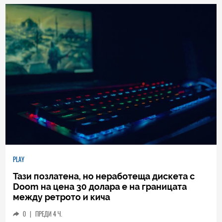
PLAY
Тази позлатена, но неработеща дискета с
Doom на цена 30 долара е на границата
между ретрото и кича
0
|
ПРЕДИ 4 Ч.