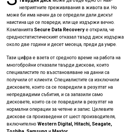
твърдия диск
може да бъде едно от най-
неприятните преживявания в живота ви. Но
може би има начин да се определи дали дискът
наистина ще се повреди, или ще издържи вечно.
Компанията
Secure Data Recovery
е открила, че
средностатистическият отказал твърд диск издържа
около две години и десет месеца, преди да умре.
Тази цифра е взета от средното време на работа на
многобройни отказали твърди дискове, които
специалистите по възстановяване на данни са
получили от клиенти. Специалистите са изключили
дисковете, които са се повредили в резултат на
непредвидими събития, и са запазили само
дисковете, които са се повредили в резултат на
нормални операции за четене и запис. Целевите
дискове са произведени от шест производителя,
включително
Western Digital, Hitachi, Seagate,
Toshiba, Samsung
и
Maxtor.