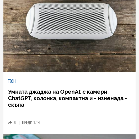
TECH
Умната джаджа на OpenAI: с камери,
ChatGPT, колонка, компактна и - изненада -
скъпа
0
|
ПРЕДИ 17 Ч.