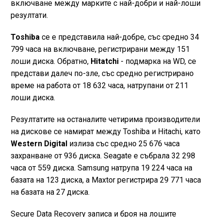
включване между марките с най-добри и най-лоши
резултати.
Toshiba
се е представила най-добре, със средно 34
799 часа на включване, регистрирани между 151
лоши диска. Обратно,
Hitatchi
- подмарка на WD, се
представи далеч по-зле, със средно регистрирано
време на работа от 18 632 часа, натрупани от 211
лоши диска.
Резултатите на останалите четирима производители
на дискове се намират между Toshiba и Hitachi, като
Western Digital
излиза със средно 25 676 часа
захранване от 936 диска. Seagate е събрала 32 298
часа от 559 диска. Samsung натрупа 19 224 часа на
базата на 123 диска, а Maxtor регистрира 29 771 часа
на базата на 27 диска.
Secure Data Recovery записа и броя на лошите