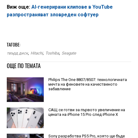
Виж още:
AI-генерирани клипове в YouTube
разпространяват зловреден софтуер
ТАГОВЕ:
твърд диск
,
Hitachi
,
Toshiba
,
Seagate
ОЩЕ ПО ТЕМАТА
Philips The One 8807/8507: технологичната
мечта на феновете на качественото
забавление
САЩ се готви за първото увеличение на
цената на iPhone 15 Pro след iPhone X
Sony разработва PS5 Pro, която ще бъде