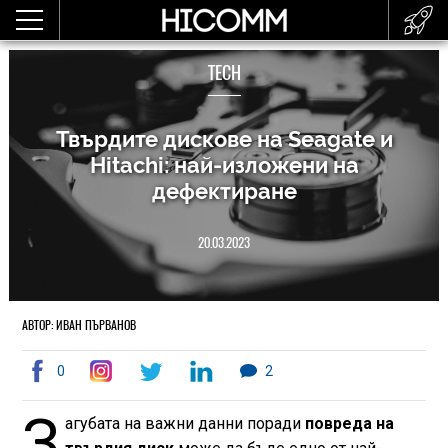
TECH
Твърдите дискове на Seagate и
Hitachi: най-изложени на
дефектиране
20.03.2023
АВТОР: ИВАН ПЪРВАНОВ
0
2
З
агубата на важни данни поради
повреда на