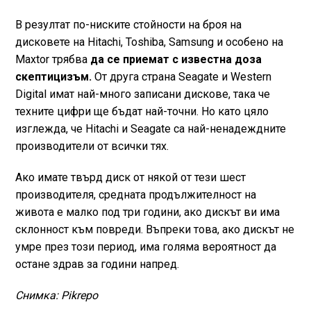
В резултат по-ниските стойности на броя на
дисковете на Hitachi, Toshiba, Samsung и особено на
Maxtor трябва
да се приемат с известна доза
скептицизъм.
От друга страна Seagate и Western
Digital имат най-много записани дискове, така че
техните цифри ще бъдат най-точни. Но като цяло
изглежда, че Hitachi и Seagate са най-ненадеждните
производители от всички тях.
Ако имате твърд диск от някой от тези шест
производителя, средната продължителност на
живота е малко под три години, ако дискът ви има
склонност към повреди. Въпреки това, ако дискът не
умре през този период, има голяма вероятност да
остане здрав за години напред.
Снимка: Pikrepo