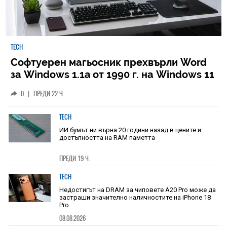
TECH
Софтуерен магьосник прехвърли Word
за Windows 1.1a от 1990 г. на Windows 11
0
|
ПРЕДИ 22 Ч.
TECH
ИИ бумът ни върна 20 години назад в цените и
достъпността на RAM паметта
ПРЕДИ 19 Ч.
TECH
Недостигът на DRAM за чиповете A20 Pro може да
застраши значително наличностите на iPhone 18
Pro
08.08.2026