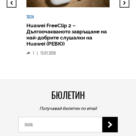
TECH
Huawei FreeClip 2 –
Дългоочакваното завръщане на
HICOMME
най-добрите слушалки на
Следв
Huawei (РЕВЮ)
смар
1
|
15.01.2026
личен
0
|
БЮЛЕТИН
Получавай бюлетин по email