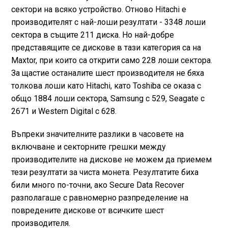
сектори на всяко устройство. Отново Hitachi е
производителят с най-лоши резултати - 3348 лоши
сектора в същите 211 диска. Но най-добре
представящите се дискове в тази категория са на
Maxtor, при които са открити само 228 лоши сектора.
За щастие останалите шест производителя не бяха
толкова лоши като Hitachi, като Toshiba се оказа с
общо 1884 лоши сектора, Samsung с 529, Seagate с
2671 и Western Digital с 628.
Въпреки значителните разлики в часовете на
включване и секторните грешки между
производителите на дискове не можем да приемем
тези резултати за чиста монета. Резултатите биха
били много по-точни, ако Secure Data Recover
разполагаше с равномерно разпределение на
повредените дискове от всичките шест
производителя.