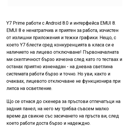
Y7 Prime работи с Android 8.0 и интерфейса EMUI 8.
EMUI 8 е ненатрапчив и приятен за работа, изчистен
от излишни приложения и тежки графики. Нещо, с
което Y7 блести сред конкуренцията в класа си е
наличието на лицево отключване! Първоначалната
ми скептичност бързо изчезна след като го тествах и
останах приятно изненадан - на дневна светлина
системата работи бързо и точно. Но уви, както и
очаквах, лицевото отключване не функционира при
липса на осветление.
Що се отнася до скенера за пръстови отпечатъци на
задния панел, на него му трябва съвсем малко
време да свикне със засичането на пръста ви, след
което работи доста бързо и надеждно.