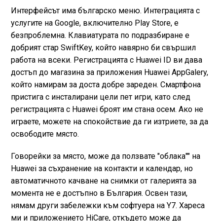
Интерфейсът има българско меню. Интеграцията с
услугите на Google, включително Play Store, е
безпроблемна. Клавиатурата по подразбиране е
добрият стар SwiftKey, който навярно би свършил
работа на всеки. Регистрацията с Huawei ID ви дава
достъп до магазина за приложения Huawei AppGalery,
който намирам за доста добре зареден. Смартфона
пристига с инсталирани цели пет игри, като след
регистрацията с Huawei броят им стана осем. Ако не
играете, можете на спокойствие да ги изтриете, за да
освободите място.
Говорейки за място, може да ползвате "облака"" на
Huawei за съхранение на контакти и календар, но
автоматичното качване на снимки от галерията за
момента не е достъпно в България. Освен тази,
нямам други забележки към софтуера на Y7. Хареса
ми и приложението HiCare, откъдето може да