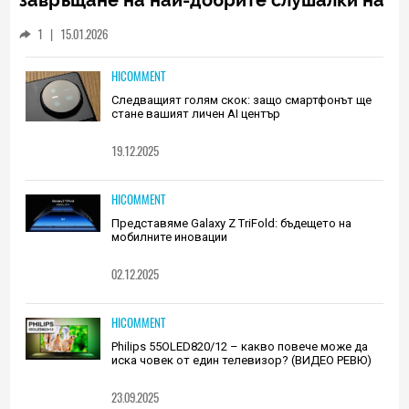
завръщане на най-добрите слушалки на
Huawei (РЕВЮ)
1
|
15.01.2026
HICOMMENT
Следващият голям скок: защо смартфонът ще
стане вашият личен AI център
19.12.2025
HICOMMENT
Представяме Galaxy Z TriFold: бъдещето на
мобилните иновации
02.12.2025
HICOMMENT
Philips 55OLED820/12 – какво повече може да
иска човек от един телевизор? (ВИДЕО РЕВЮ)
23.09.2025