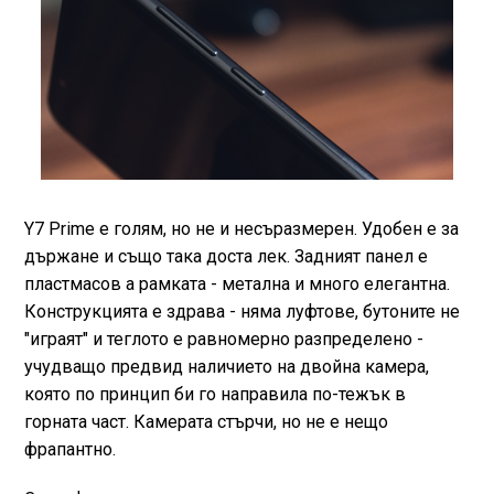
Y7 Prime е голям, но не и несъразмерен. Удобен е за
държане и също така доста лек. Задният панел е
пластмасов а рамката - метална и много елегантна.
Конструкцията е здрава - няма луфтове, бутоните не
"играят" и теглото е равномерно разпределено -
учудващо предвид наличието на двойна камера,
която по принцип би го направила по-тежък в
горната част. Камерата стърчи, но не е нещо
фрапантно.