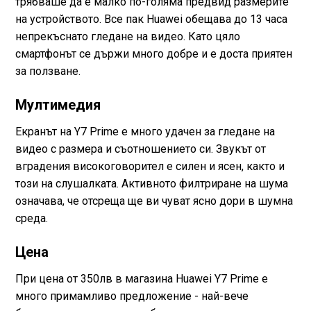
трябваше да е малко по-голяма предвид размерите
на устройството. Все пак Huawei обещава до 13 часа
непрекъснато гледане на видео. Като цяло
смартфонът се държи много добре и е доста приятен
за ползване.
Мултимедия
Екранът на Y7 Prime е много удачен за гледане на
видео с размера и съотношението си. Звукът от
вградения високоговорител е силен и ясен, както и
този на слушалката. Активното филтриране на шума
означава, че отсреща ще ви чуват ясно дори в шумна
среда.
Цена
При цена от 350лв в магазина Huawei Y7 Prime е
много примамливо предложение - най-вече