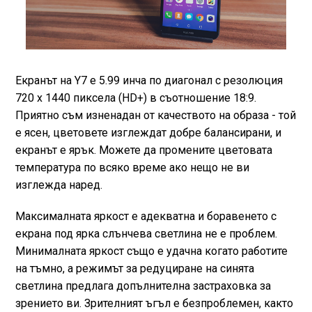
Екранът на Y7 е 5.99 инча по диагонал с резолюция
720 x 1440 пиксела (HD+) в съотношение 18:9.
Приятно съм изненадан от качеството на образа - той
е ясен, цветовете изглеждат добре балансирани, и
екранът е ярък. Можете да промените цветовата
температура по всяко време ако нещо не ви
изглежда наред.
Максималната яркост е адекватна и боравенето с
екрана под ярка слънчева светлина не е проблем.
Минималната яркост също е удачна когато работите
на тъмно, а режимът за редуциране на синята
светлина предлага допълнителна застраховка за
зрението ви. Зрителният ъгъл е безпроблемен, както