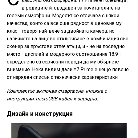
клас Android смартфони. Y7 Prime е големецът
в редиците ѝ, създаден за почитателите на
големи смартфони. Моделът се отличава с някои
качества, които са все още рядкост в ценовия му
клас - говоря най-вече за двойната камера, но
наличието на лицево отключване в комбинация със
скенер за пръстови отпечатъци, и - не на последно
място - дисплей в модерното съотношение 18:9 -
определено са сериозни поводи да му обърнете
внимание. Нека видим дали Y7 Prime е нещо повече
от изряден списък с технически характеристики.
Комплектът включва смартфона, книжка с
инструкции, microUSB кабел и зарядно.
Дизайн и конструкция