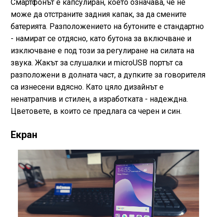
Смартфонът е капсулиран, което означава, че не
може да отстраните задния капак, за да смените
батерията. Разположението на бутоните е стандартно
- намират се отдясно, като бутона за включване и
изключване е под този за регулиране на силата на
звука. Жакът за слушалки и microUSB портът са
разположени в долната част, а дупките за говорителя
са изнесени вдясно. Като цяло дизайнът е
ненатрапчив и стилен, а изработката - надеждна.
Цветовете, в които се предлага са черен и син.
Екран