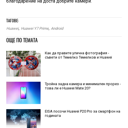
благодарение на доста добрите камери.
ТАГОВЕ:
Huawei
,
Huawei Y7 Prime
,
Android
ОЩЕ ПО ТЕМАТА
Как да правите улична фотография -
съвети от Темелко Темелков и Huawei
Тройна задна камера и минимален прорез -
това ли е Huawei Mate 20?
EISA посочи Huawei P20 Pro за смартфон на
годината