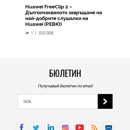
Huawei FreeClip 2 –
Дългоочакваното завръщане на
HICOMME
най-добрите слушалки на
Следв
Huawei (РЕВЮ)
смар
1
|
15.01.2026
личен
0
|
БЮЛЕТИН
Получавай бюлетин по email