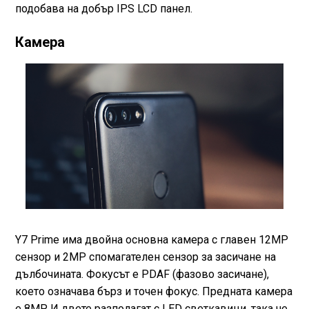
подобава на добър IPS LCD панел.
Камера
Y7 Prime има двойна основна камера с главен 12MP
сензор и 2MP спомагателен сензор за засичане на
дълбочината. Фокусът е PDAF (фазово засичане),
което означава бърз и точен фокус. Предната камера
е 8MP. И двете разполагат с LED светкавици, така че