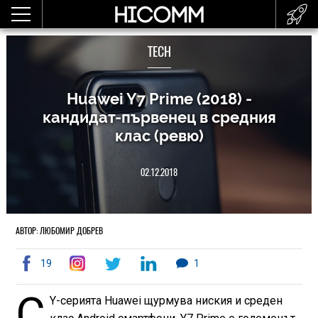
TECH
Huawei Y7 Prime (2018) -
кандидат-първенец в средния
клас (ревю)
02.12.2018
АВТОР: ЛЮБОМИР ДОБРЕВ
19
1
С
Y-серията Huawei щурмува ниския и среден