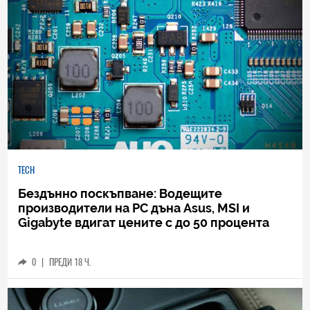
TECH
Бездънно поскъпване: Водещите
производители на РС дъна Asus, MSI и
Gigabyte вдигат цените с до 50 процента
0
|
ПРЕДИ 18 Ч.