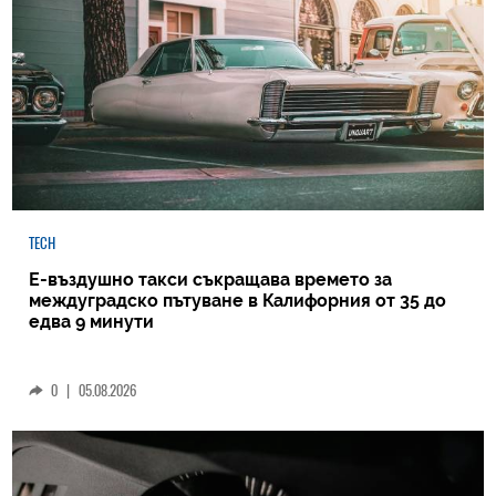
TECH
Е-въздушно такси съкращава времето за
междуградско пътуване в Калифорния от 35 до
едва 9 минути
0
|
05.08.2026