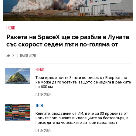
HIEND
Ракета на SpaceX ще се разбие в Луната
със скорост седем пъти по-голяма от
скоростта на звука
3
|
05.08.2026
HIEND
Този връх е почти 3 пъти по-висок от Еверест, но
не може да го усетите, защото се издига в рамките
на 600 км
04.08.2026
TECH
Книгите, създадени от ИИ, вече са 33 процента от
новите попълнения в класациите за бестселъри, а
приходите на човешките автори намаляват
04.08.2026