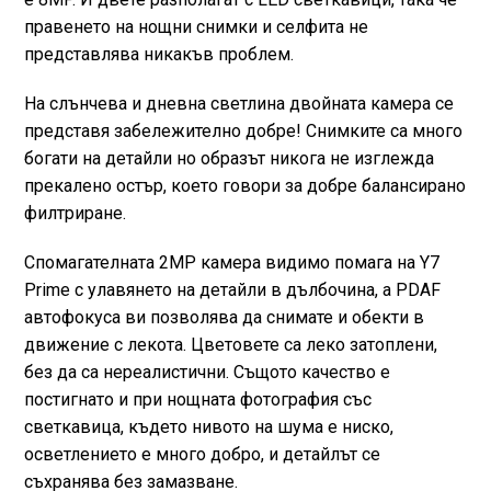
правенето на нощни снимки и селфита не
представлява никакъв проблем.
На слънчева и дневна светлина двойната камера се
представя забележително добре! Снимките са много
богати на детайли но образът никога не изглежда
прекалено остър, което говори за добре балансирано
филтриране.
Спомагателната 2MP камера видимо помага на Y7
Prime с улавянето на детайли в дълбочина, а PDAF
автофокуса ви позволява да снимате и обекти в
движение с лекота. Цветовете са леко затоплени,
без да са нереалистични. Същото качество е
постигнато и при нощната фотография със
светкавица, където нивото на шума е ниско,
осветлението е много добро, и детайлът се
съхранява без замазване.