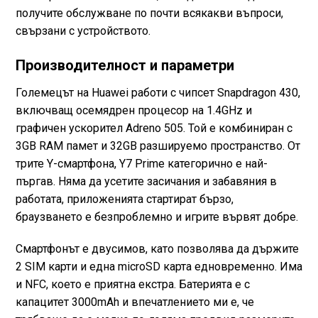
получите обслужване по почти всякакви въпроси,
свързани с устройството.
Производителност и параметри
Големецът на Huawei работи с чипсет Snapdragon 430,
включващ осемядрен процесор на 1.4GHz и
графичен ускорител Adreno 505. Той е комбиниран с
3GB RAM памет и 32GB разшируемо пространство. От
трите Y-смартфона, Y7 Prime категорично е най-
пъргав. Няма да усетите засичания и забавяния в
работата, приложенията стартират бързо,
браузването е безпроблемно и игрите вървят добре.
Смартфонът е двусимов, като позволява да държите
2 SIM карти и една microSD карта едновременно. Има
и NFC, което е приятна екстра. Батерията е с
капацитет 3000mAh и впечатлението ми е, че