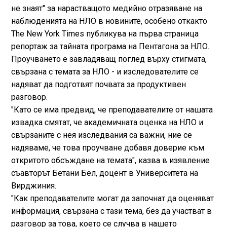
не знаят" за нарастващото медийно отразяване на
наблюденията на НЛО в новините, особено откакто
Тhe New York Times публикува на първа страница
репортаж за тайната програма на Пентагона за НЛО.
Проучването е завладяващ поглед върху стигмата,
свързана с темата за НЛО - и изследователите се
надяват да подготвят почвата за продуктивен
разговор.
"Като се има предвид, че преподавателите от нашата
извадка смятат, че академичната оценка на НЛО и
свързаните с нея изследвания са важни, ние се
надяваме, че това проучване добавя доверие към
откритото обсъждане на темата", казва в изявление
съавторът Бетани Бел, доцент в Университета на
Вирджиния.
"Как преподавателите могат да започнат да оценяват
информация, свързана с тази тема, без да участват в
разговор за това, което се случва в нашето