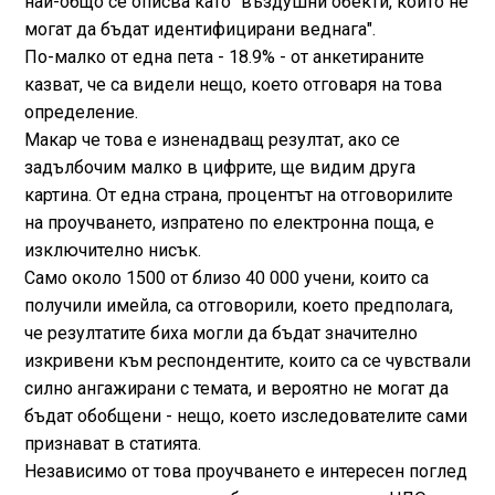
най-общо се описва като "въздушни обекти, които не
могат да бъдат идентифицирани веднага".
По-малко от една пета - 18.9% - от анкетираните
казват, че са видели нещо, което отговаря на това
определение.
Макар че това е изненадващ резултат, ако се
задълбочим малко в цифрите, ще видим друга
картина. От една страна, процентът на отговорилите
на проучването, изпратено по електронна поща, е
изключително нисък.
Само около 1500 от близо 40 000 учени, които са
получили имейла, са отговорили, което предполага,
че резултатите биха могли да бъдат значително
изкривени към респондентите, които са се чувствали
силно ангажирани с темата, и вероятно не могат да
бъдат обобщени - нещо, което изследователите сами
признават в статията.
Независимо от това проучването е интересен поглед