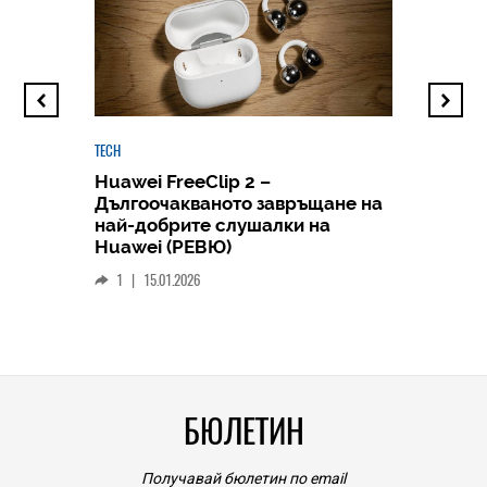
TECH
Huawei FreeClip 2 –
Дългоочакваното завръщане на
HICOMME
най-добрите слушалки на
Следв
Huawei (РЕВЮ)
смар
1
|
15.01.2026
личен
0
|
БЮЛЕТИН
Получавай бюлетин по email