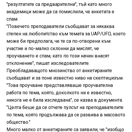
"резултатите са предварителни", тъй като много
академици може да са помислили, че анкетата е
спам.
"Повечето преподаватели съобщават за някаква
степен на любопитство към темата за UAP/UFO, което
може би предполага, че те са по-отворени към
участие и по-малко склонни да мислят, че
проучването е спам, като по този начин внасят
отклонение", пишат изследователите.
Преобладаващото мнозинство от анкетираните
съобщават и за поне известно ниво на скептицизъм.
"Това проучване представляваше проучвателна
работа по тема, която, доколкото ни е известно,
никога не е била изследвана", се казва в документа.
"Целта беше да се отчете пулсът на преподавателите
по тема, която продължава да се развива в масовото
общество."
Много малко от анкетираните са заявили, че "изобщо