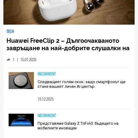
TECH
Huawei FreeClip 2 – Дългоочакваното
завръщане на най-добрите слушалки на
Huawei (РЕВЮ)
1
|
15.01.2026
HICOMMENT
Следващият голям скок: защо смартфонът ще
стане вашият личен AI център
19.12.2025
HICOMMENT
Представяме Galaxy Z TriFold: бъдещето на
мобилните иновации