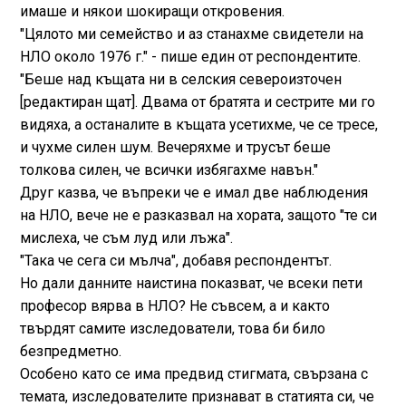
имаше и някои шокиращи откровения.
"Цялото ми семейство и аз станахме свидетели на
НЛО около 1976 г." - пише един от респондентите.
"Беше над къщата ни в селския североизточен
[редактиран щат]. Двама от братята и сестрите ми го
видяха, а останалите в къщата усетихме, че се тресе,
и чухме силен шум. Вечеряхме и трусът беше
толкова силен, че всички избягахме навън."
Друг казва, че въпреки че е имал две наблюдения
на НЛО, вече не е разказвал на хората, защото "те си
мислеха, че съм луд или лъжа".
"Така че сега си мълча", добавя респондентът.
Но дали данните наистина показват, че всеки пети
професор вярва в НЛО? Не съвсем, а и както
твърдят самите изследователи, това би било
безпредметно.
Особено като се има предвид стигмата, свързана с
темата, изследователите признават в статията си, че