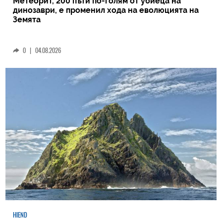
Метеорит, 200 пъти по-голям от убиеца на
динозаври, е променил хода на еволюцията на
Земята
0
|
04.08.2026
HIEND