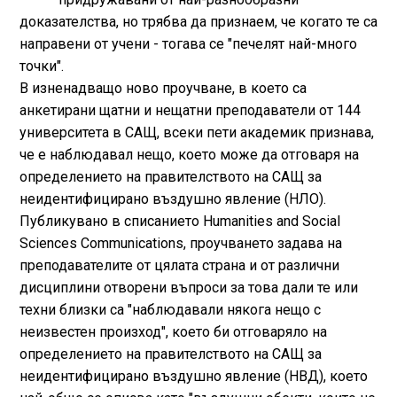
доказателства, но трябва да признаем, че когато те са
направени от учени - тогава се "печелят най-много
точки".
В изненадващо ново проучване, в което са
анкетирани щатни и нещатни преподаватели от 144
университета в САЩ, всеки пети академик признава,
че е наблюдавал нещо, което може да отговаря на
определението на правителството на САЩ за
неидентифицирано въздушно явление (НЛО).
Публикувано в списанието Humanities and Social
Sciences Communications, проучването задава на
преподавателите от цялата страна и от различни
дисциплини отворени въпроси за това дали те или
техни близки са "наблюдавали някога нещо с
неизвестен произход", което би отговаряло на
определението на правителството на САЩ за
неидентифицирано въздушно явление (НВД), което