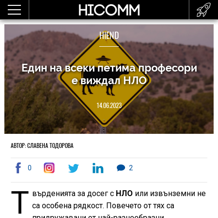
HIEND
Един на всеки петима професори
е виждал НЛО
14.06.2023
АВТОР: СЛАВЕНА ТОДОРОВА
0
2
Т
върденията за досег с
НЛО
или извънземни не
са особена рядкост. Повечето от тях са
придружавани от най-разнообразни