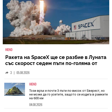
HIEND
Ракета на SpaceX ще се разбие в Луната
със скорост седем пъти по-голяма от
скоростта на звука
3
|
05.08.2026
HIEND
Този връх е почти 3 пъти по-висок от Еверест, но
не може да го усетите, защото се издига в рамките
на 600 км
04.08.2026