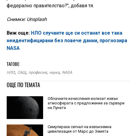
федерално правителство?", добавя тя.
Снимки: Unsplash
Виж още:
НЛО случаите ще си останат все така
неидентифицирани без повече данни, прогнозира
NASA
ТАГОВЕ:
НЛО
,
САЩ
,
професия
,
наука
,
NASA
ОЩЕ ПО ТЕМАТА
Облачните изчисления излизат извън
атмосферата с предложение за сървъри
на Луната
Симулираха сигнал на извънземна
цивилизация от Марс до Земята