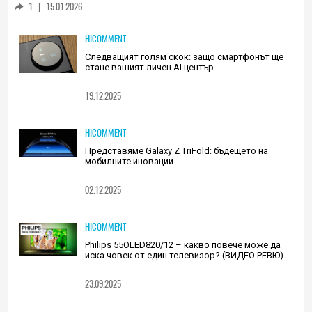
1
|
15.01.2026
HICOMMENT
Следващият голям скок: защо смартфонът ще
стане вашият личен AI център
19.12.2025
HICOMMENT
Представяме Galaxy Z TriFold: бъдещето на
мобилните иновации
02.12.2025
HICOMMENT
Philips 55OLED820/12 – какво повече може да
иска човек от един телевизор? (ВИДЕО РЕВЮ)
23.09.2025