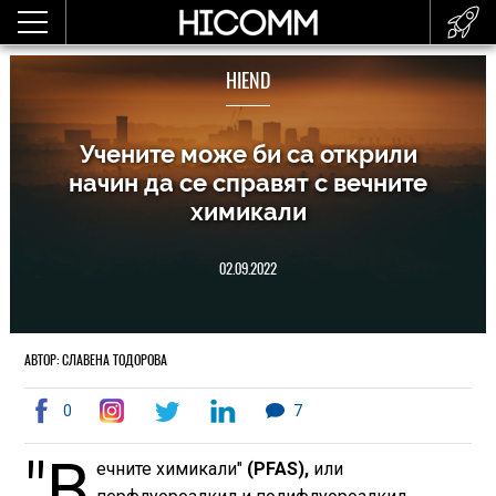
HIEND
Учените може би са открили
начин да се справят с вечните
химикали
02.09.2022
АВТОР: СЛАВЕНА ТОДОРОВА
0
7
"В
ечните химикали"
(PFAS),
или