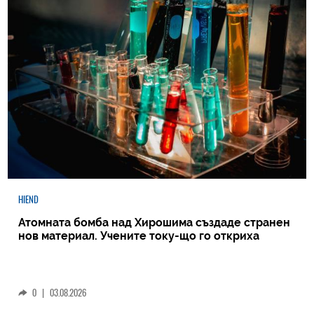
HIEND
Атомната бомба над Хирошима създаде странен
нов материал. Учените току-що го откриха
0
|
03.08.2026