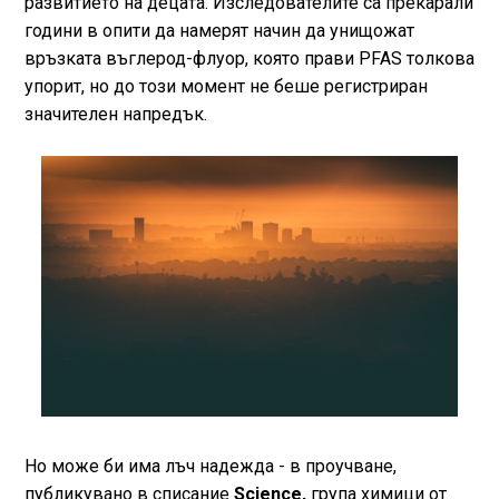
развитието на децата. Изследователите са прекарали
години в опити да намерят начин да унищожат
връзката въглерод-флуор, която прави PFAS толкова
упорит, но до този момент не беше регистриран
значителен напредък.
Но може би има лъч надежда - в проучване,
публикувано в списание
Science,
група химици от