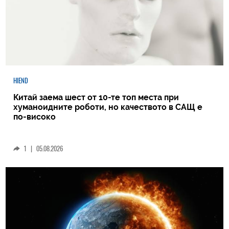
HIEND
Китай заема шест от 10-те топ места при
хуманоидните роботи, но качеството в САЩ е
по-високо
1
|
05.08.2026