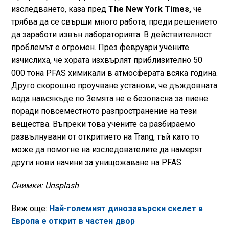
изследването, каза пред
The New York Times,
че
трябва да се свърши много работа, преди решението
да заработи извън лабораторията. В действителност
проблемът е огромен. През февруари учените
изчислиха, че хората изхвърлят приблизително 50
000 тона PFAS химикали в атмосферата всяка година.
Друго скорошно проучване установи, че дъждовната
вода навсякъде по Земята не е безопасна за пиене
поради повсеместното разпространение на тези
вещества. Въпреки това учените са разбираемо
развълнувани от откритието на Trang, тъй като то
може да помогне на изследователите да намерят
други нови начини за унищожаване на PFAS.
Снимки: Unsplash
Виж още:
Най-големият динозавърски скелет в
Европа е открит в частен двор