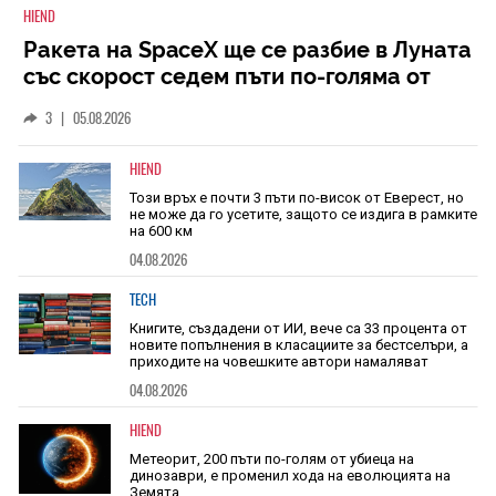
HIEND
Ракета на SpaceX ще се разбие в Луната
със скорост седем пъти по-голяма от
скоростта на звука
3
|
05.08.2026
HIEND
Този връх е почти 3 пъти по-висок от Еверест, но
не може да го усетите, защото се издига в рамките
на 600 км
04.08.2026
TECH
Книгите, създадени от ИИ, вече са 33 процента от
новите попълнения в класациите за бестселъри, а
приходите на човешките автори намаляват
04.08.2026
HIEND
Метеорит, 200 пъти по-голям от убиеца на
динозаври, е променил хода на еволюцията на
Земята