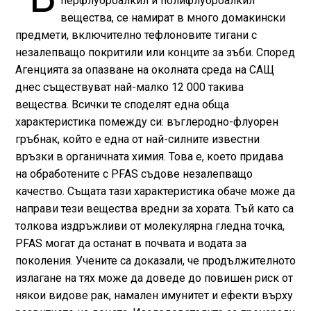
перфлуороалкил и полифлуороалкил
вещества, се намират в много домакински
предмети, включително тефлоновите тигани с
незалепващо покритили или конците за зъби. Според
Агенцията за опазване на околната среда на САЩ
днес съществуват най-малко 12 000 такива
вещества. Всички те споделят една обща
характеристика помежду си: въглеродно-флуорен
гръбнак, който е една от най-силните известни
връзки в органичната химия. Това е, което придава
на обработените с PFAS съдове незалепващо
качество. Същата тази характеристика обаче може да
направи тези вещества вредни за хората. Тъй като са
толкова издръжливи от молекулярна гледна точка,
PFAS могат да останат в почвата и водата за
поколения. Учените са доказали, че продължителното
излагане на тях може да доведе до повишен риск от
някои видове рак, намален имунитет и ефекти върху