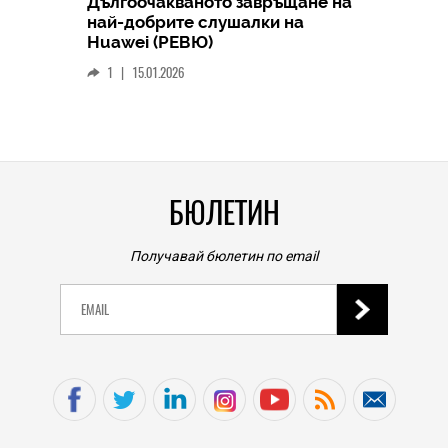
Дългоочакваното завръщане на
HICOMME
най-добрите слушалки на
Следв
Huawei (РЕВЮ)
смар
1
|
15.01.2026
личен
0
|
БЮЛЕТИН
Получавай бюлетин по email