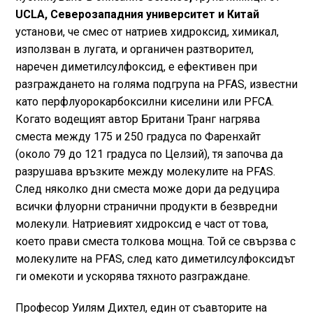
UCLA, Северозападния университет и Китай
установи, че смес от натриев хидроксид, химикал,
използван в лугата, и органичен разтворител,
наречен диметилсулфоксид, е ефективен при
разграждането на голяма подгрупа на PFAS, известни
като перфлуорокарбоксилни киселини или PFCA.
Когато водещият автор Британи Транг нагрява
сместа между 175 и 250 градуса по Фаренхайт
(около 79 до 121 градуса по Целзий), тя започва да
разрушава връзките между молекулите на PFAS.
След няколко дни сместа може дори да редуцира
всички флуорни странични продукти в безвредни
молекули. Натриевият хидроксид е част от това,
което прави сместа толкова мощна. Той се свързва с
молекулите на PFAS, след като диметилсулфоксидът
ги омекоти и ускорява тяхното разграждане.
Професор Уилям Дихтел, един от съавторите на