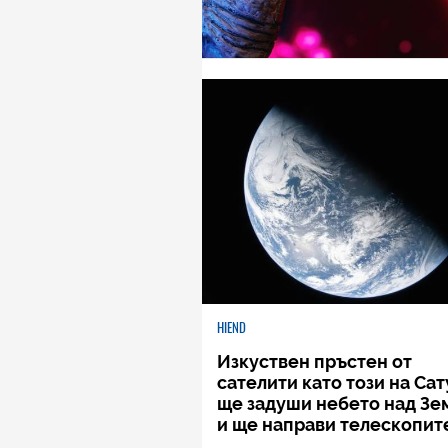
HIEND
Изкуствен пръстен от
сателити като този на Са
ще задуши небето над Зе
и ще направи телескопит
безполезни