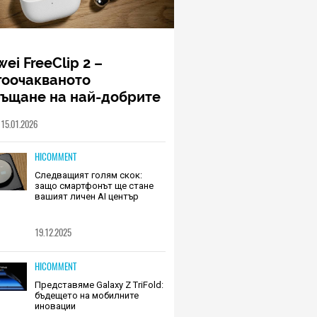
ei FreeClip 2 –
гоочакваното
ръщане на най-добрите
шалки на Huawei (РЕВЮ)
15.01.2026
HICOMMENT
Следващият голям скок:
защо смартфонът ще стане
вашият личен AI център
19.12.2025
HICOMMENT
Представяме Galaxy Z TriFold:
бъдещето на мобилните
иновации