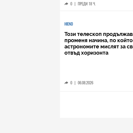
0
|
ПРЕДИ 18 Ч.
HIEND
Този телескоп продължав
променя начина, по който
астрономите мислят за с
отвъд хоризонта
0
|
06.08.2026