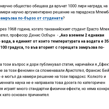
научно общество обещаха да връчат 1000 лири награда, на
 намери научно аргументирано решение на парадокса Мпемба
амръзва по-бързо от студената
?
рез 1968 година, когато танзанийският студент Ерасто Мпе
ател, професор Денис Осбърн - „
Ако вземем 2 еднакви
 вода, в единият от които температурата на водата е 35
- 100 градуса, то във вторият с горещата замръзва по-
а този въпрос и дори публикувал статия, наричайки я „Ефек
че за този феномен са споменавали Аристотел, Франсис Бе
не е могъл да намери решение на този парадокс. Колкото и
менната наука не е направила това досега по категоричен
роля играят много стандартни физични ефекти, но няма конкр
ях като основен причинител.