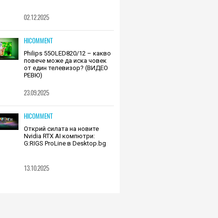
02.12.2025
HICOMMENT
Philips 55OLED820/12 – какво
повече може да иска човек
от един телевизор? (ВИДЕО
РЕВЮ)
23.09.2025
HICOMMENT
Открий силата на новите
Nvidia RTX AI компютри:
G:RIGS ProLine в Desktop.bg
13.10.2025