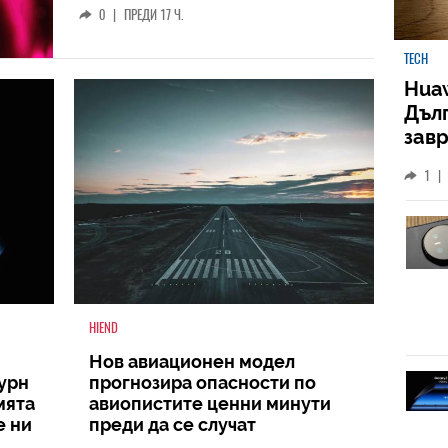
0
|
ПРЕДИ 17 Ч.
TECH
Huaw
Дъл
зав
слу
1
|
HIEND
Нов авиационен модел
турн
прогнозира опасности по
мята
авиопистите ценни минути
е ни
преди да се случат