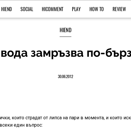
HIEND
SOCIAL
HICOMMENT
PLAY
HOW TO
REVIEW
HIEND
вода замръзва по-бърз
30.06.2012
ички, които страдат от липса на пари в момента, и които иск
 всеки един въпрос: