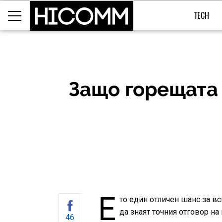
TECH
Защо горещата 
Е
то един отличен шанс за вс
да знаят точния отговор на
46