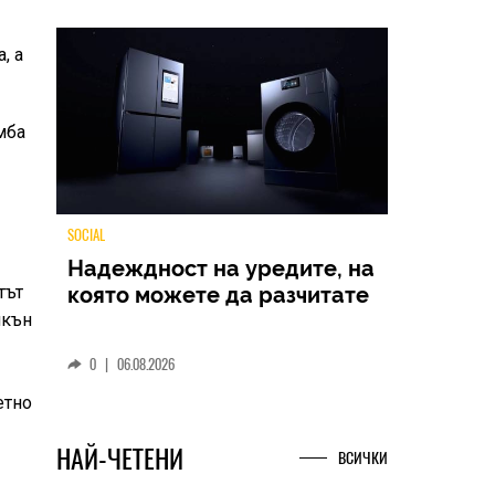
, а
мба
тът
TECH
йкън
Samsung Galaxy Z Fold8
Ultra – ново име, познато
представяне
етно
0
|
04.08.2026