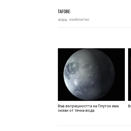
ТАГОВЕ:
вода
,
любопитно
Във вътрешността на Плутон има
В
океан от течна вода