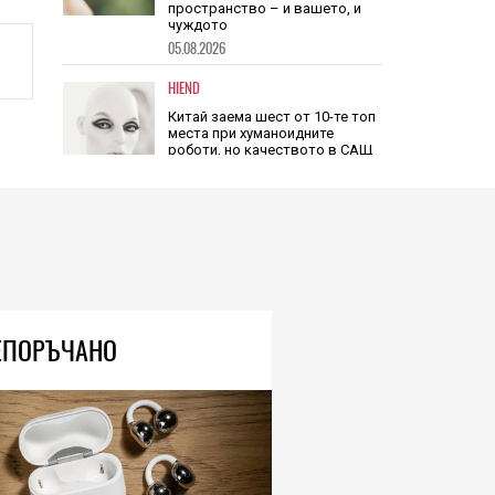
Очилата на DuckDuckGo са
евтини, не се зареждат никога
и не навлизат в личното
пространство – и вашето, и
чуждото
05.08.2026
HIEND
Китай заема шест от 10-те топ
места при хуманоидните
роботи, но качеството в САЩ
е по-високо
05.08.2026
HIEND
Тази нова риба, неразличима
ЕПОРЪЧАНО
от морско конче, показва
природен дизайн, основан на
уникалност и заемки
06.08.2026