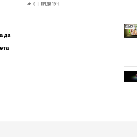
0
|
ПРЕДИ 19 Ч.
а да
вета