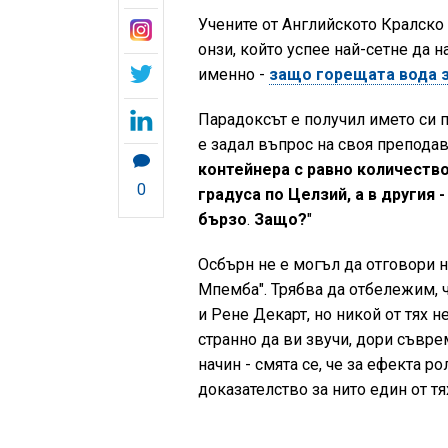
Учените от Английското Кралско 
онзи, който успее най-сетне да
именно -
защо горещата вода з
Парадоксът е получил името си п
е задал въпрос на своя преподав
контейнера с равно количество
0
градуса по Целзий, а в другия 
бързо
.
Защо?
"
Осбърн не е могъл да отговори н
Мпемба". Трябва да отбележим, 
и Рене Декарт, но никой от тях 
странно да ви звучи, дори съвре
начин - смята се, че за ефекта 
доказателство за нито един от т