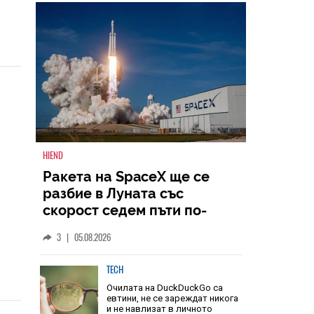
НАЙ-ЧЕТЕНИ
ВСИЧКИ
HIEND
Ракета на SpaceX ще се
разбие в Луната със
скорост седем пъти по-
голяма от скоростта на
3
|
05.08.2026
звука
TECH