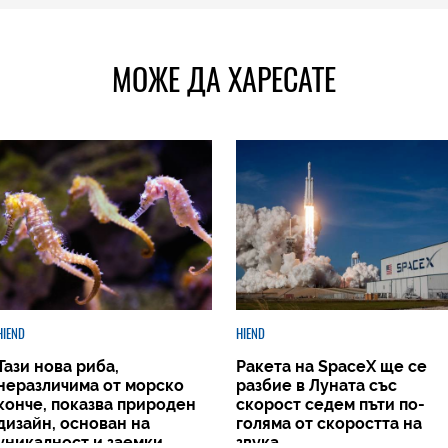
МОЖЕ ДА ХАРЕСАТЕ
HIEND
HIEND
Тази нова риба,
Ракета на SpaceX ще се
неразличима от морско
разбие в Луната със
конче, показва природен
скорост седем пъти по-
дизайн, основан на
голяма от скоростта на
уникалност и заемки
звука