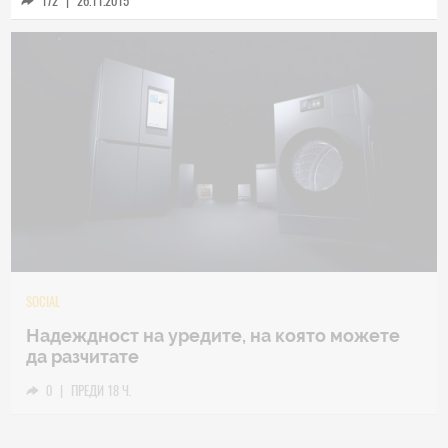
172
|
26.11.2015
TECH
Samsung Galaxy Z Fold8 Ultra – ново име,
познато представяне