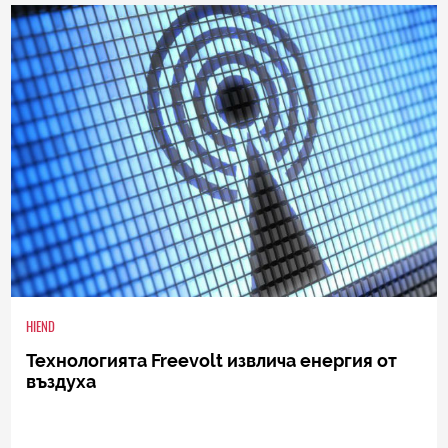
0
|
04.08.2026
HIEND
Технологията Freevolt извлича енергия от
въздуха