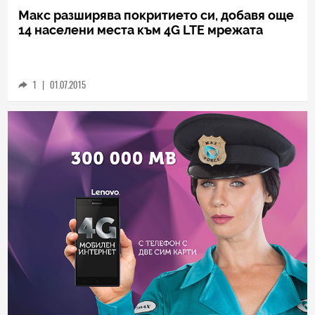
TECH
Макс разширява покритието си, добавя още
14 населени места към 4G LTE мрежата
1
|
01.07.2015