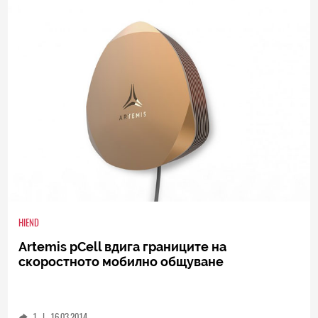
10
|
20.05.2014
HIEND
Artemis pCell вдига границите на
скоростното мобилно общуване