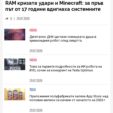
PLAY
RAM кризата удари и Minecraft: за пръв
път от 17 години вдигнаха системните
изисквания за играта
0
|
29.07.2026
HIEND
Дигитално ДНК ще пази човешката душа в
хуманоидния робот след смъртта
29.07.2026
HIEND
Това са първите подробности за ИИ робота на
BYD, сочен за конкурент на Tesla Optimus
29.07.2026
TECH
Приложения полуфабрикати заляха App Store: над