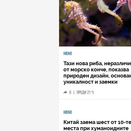
HIEND
Тази нова риба, неразлич
от морско конче, показва
природен дизайн, основа
уникалност и заемки
0
|
ПРЕДИ 21 Ч.
HIEND
Китай заема шест от 10-т
места при хуманоидните