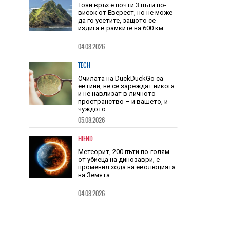
звука
HIEND
Този връх е почти 3 пъти по-
висок от Еверест, но не може
да го усетите, защото се
издига в рамките на 600 км
04.08.2026
TECH
Очилата на DuckDuckGo са
евтини, не се зареждат никога
и не навлизат в личното
пространство – и вашето, и
чуждото
05.08.2026
HIEND
Метеорит, 200 пъти по-голям
от убиеца на динозаври, е
променил хода на еволюцията
на Земята
04.08.2026