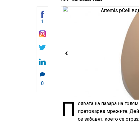
1
0
П
оявата на пазара на голя
претоварва мрежите. Дейс
се забавят, което се отра