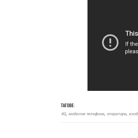
ТАГОВЕ:
4G
,
мобилни телефони
,
оператори
,
изоб