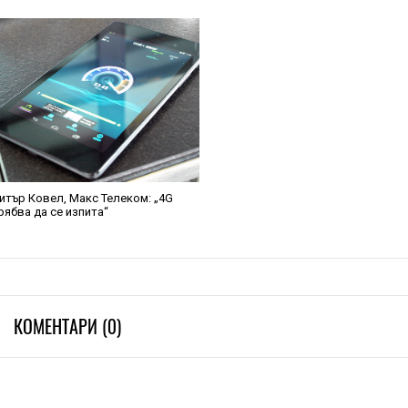
итър Ковел, Макс Телеком: „4G
рябва да се изпита“
КОМЕНТАРИ (0)