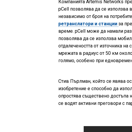
Компанията Artemis Networks пре
pCell позволява да се използва
независимо от броя на потребит
ретранслатори и станции
за пр
време. pCell може да намали разх
позволява да се използва мобил
отдалечеността от източника на 
мрежата в радиус от 50 км около
голямо, особено при едновремен
Стив Пърлман, който се явява ос
изобретение е способно да изпо
опростява съществено достъпа н
се водят активни преговори с па