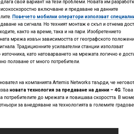
длага свой вариант на тези проблеми. Новата им разработк
 високоскоростно включване и предаване на данните
елите.
Повечето мобилни оператори използват специалн
едаване на сигнала. Но техният монтаж е скъп и отнема дос
одите, както на време, така и на пари. Изобретението
ната мрежа извън зависимостта от географското положени
сигнала. Традиционните усилвателни станции използват
 източника, като натоварването на мрежата логично е дост
но ползване от много потребители.
новател на компанията Artemis Networks твърди, че негово
лзва
новата технология за предаване на данни – 4G
. Това
а потребителите до мрежата и повишава скоростта. В мом
ртньори за внедряване на технологията в големите градове