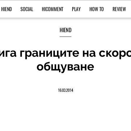
HIEND
SOCIAL
HICOMMENT
PLAY
HOW TO
REVIEW
HIEND
дига границите на ско
общуване
16.03.2014