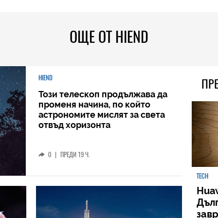
ОЩЕ ОТ HIEND
HIEND
ПР
Този телескоп продължава да
променя начина, по който
астрономите мислят за света
отвъд хоризонта
0
|
ПРЕДИ 19 Ч.
TECH
Huaw
Дъл
зав