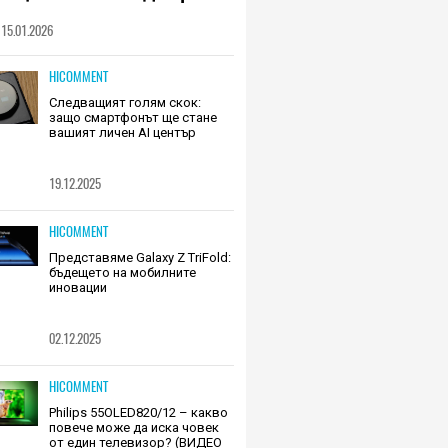
шалки на Huawei (РЕВЮ)
15.01.2026
HICOMMENT
Следващият голям скок:
защо смартфонът ще стане
вашият личен AI център
19.12.2025
HICOMMENT
Представяме Galaxy Z TriFold:
бъдещето на мобилните
иновации
02.12.2025
HICOMMENT
Philips 55OLED820/12 – какво
повече може да иска човек
от един телевизор? (ВИДЕО