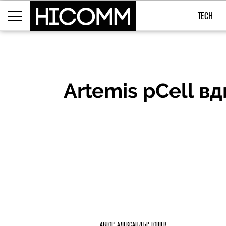
TECH
Artemis pCell в
АВТОР: АЛЕКСАНДЪР ТОШЕВ