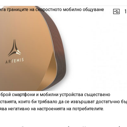
1
м брой смартфони и мобилни устройства съществено
твията, които би трябвало да се извършват достатъчно бъ
зява негативно на настроенията на потребителите.