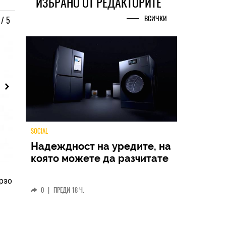
ИЗБРАНО ОТ РЕДАКТОРИТЕ
ВСИЧКИ
/
5
TECH
Samsung Galaxy Z Fold8
рзо
Ultra – ново име, познато
представяне
0
|
04.08.2026