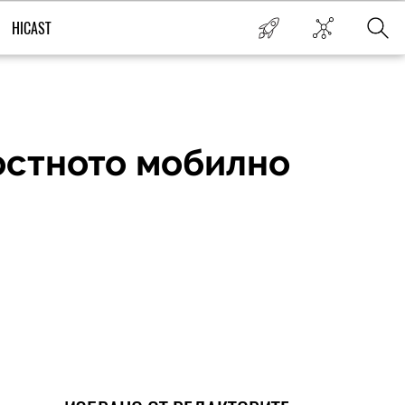
HICAST
ростното мобилно