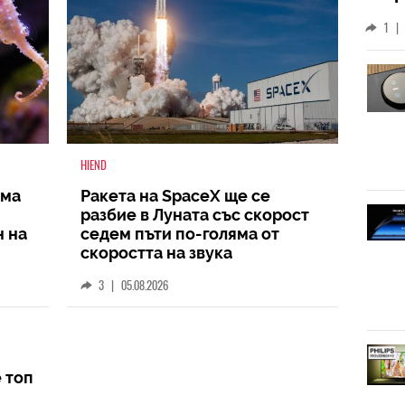
слу
1
|
HIEND
има
Ракета на SpaceX ще се
разбие в Луната със скорост
н на
седем пъти по-голяма от
скоростта на звука
3
|
05.08.2026
е топ