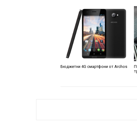
Бюджетни 4G смартфони от Archos
П
т