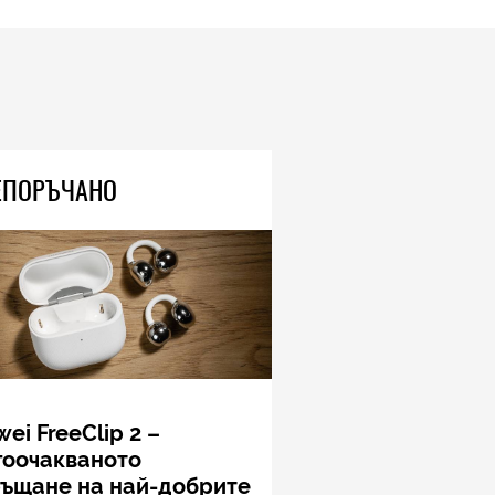
ЕПОРЪЧАНО
ei FreeClip 2 –
гоочакваното
ръщане на най-добрите