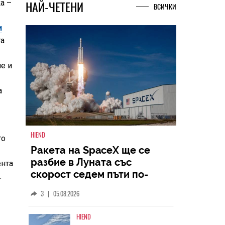
а –
и
НАЙ-ЧЕТЕНИ
ВСИЧКИ
та
е и
а
то
ента
HIEND
.
Ракета на SpaceX ще се
разбие в Луната със
скорост седем пъти по-
голяма от скоростта на
3
|
05.08.2026