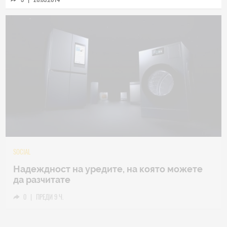
TECH
Samsung Galaxy Z Fold8 Ultra – ново име,
познато представяне