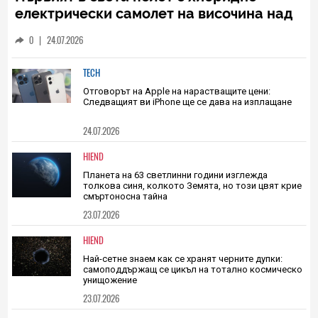
HIEND
Първият в света полет с хибридно-
електрически самолет на височина над
10 км постави нов авиационен рекорд
0
|
24.07.2026
TECH
Отговорът на Apple на нарастващите цени:
Следващият ви iPhone ще се дава на изплащане
24.07.2026
HIEND
Планета на 63 светлинни години изглежда
толкова синя, колкото Земята, но този цвят крие
смъртоносна тайна
23.07.2026
HIEND
Най-сетне знаем как се хранят черните дупки:
самоподдържащ се цикъл на тотално космическо