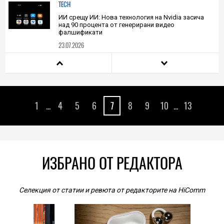
унищожение
23.07.2026
TECH
ИИ срещу ИИ: Нова технология на Nvidia засича
над 90 процента от генерирани видео
фалшификати
23.07.2026
PLAY
С цена над 5000 долара Ayaneo Next 2 поставя
антирекорд за портативна конзола
1
...
4
5
6
7
8
9
10
...
13
23.07.2026
HIEND
Google Earth разкри огромен кратер: възможен
белег от древен метеоритен удар в далечния
север на Канада
ИЗБРАНО ОТ РЕДАКТОРА
23.07.2026
TECH
Селекция от статии и ревюта от редакторите на HiComm