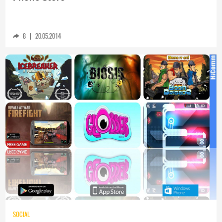
TECH
WhatsApp бе тихо изтеглена от Windows
Phone Store
8
|
20.05.2014