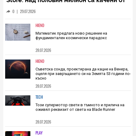
TECH
Приложения полуфабрикати заляха App
Store: над половин милион са качени от
началото на 2026 г.
0
|
29.07.2026
HIEND
Математик предлага ново решение на
фундаментален космически парадокс
28.07.2026
HIEND
Съветска сонда, проектирана да кацне на Венера,
оцеля при завръщането си на Земята 53 години по-
късно
28.07.2026
TECH
Този супермотор свети в тъмното и прилича на
оживял реквизит от света на Blade Runner