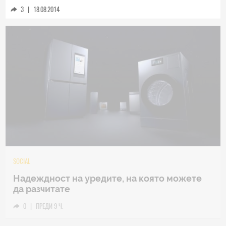
3
|
18.08.2014
TECH
Samsung Galaxy Z Fold8 Ultra – ново име,
познато представяне