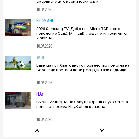
HIEND
Електромагнитна война: Оръжие като от научна
фантастика вече е на разположение на
американските космически сили
10.07.2026
HICOMMENT
2026 Samsung TV: Дебют на Micro RGB, ново
поколение OLED, Mini LED и още по-интелигентен
Vision AI
10.07.2026
TECH
Един мач от Световното първенство помогна на
Google да постави нови рекорди тази седмица
10.07.2026
PLAY
PS Vita 2? Шефът на Sony подхрани слуховете за
нова преносима PlayStation конзола
10.07.2026