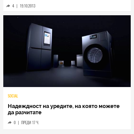
4
|
19.10.2013
TECH
Samsung Galaxy Z Fold8 Ultra – ново име,
познато представяне