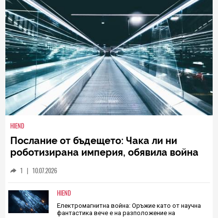
HIEND
Послание от бъдещето: Чака ли ни
роботизирана империя, обявила война
на органичния живот?
1
|
10.07.2026