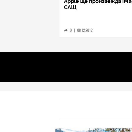
Apple ще произвежда iMa
САЩ
0
|
08.12.2012