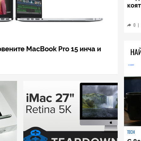
TECH
Sams
Ultr
пре
0
|
вените MacBook Pro 15 инча и
НА