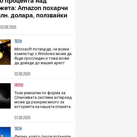
0 процента над
жета: Amazon похарчи
млн. долара, ползвайки
de за рутинна задача
02.08.2026
програмиране
TECH
Microsoft потвърди, че всеки
компютър с Windows може да
бъде проследен и това може
да доведе до вашия арест
02.08.2026
HIEND
Този уникален по форма за
Слънчевата система астероид
може да разкрие много за
историята на нашата планета
01.08.2026