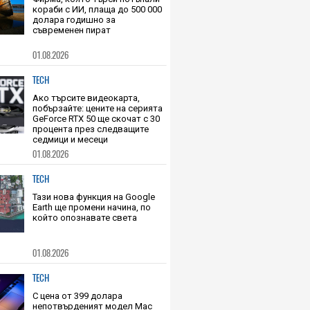
TECH
Фирма, която търси потънали
кораби с ИИ, плаща до 500 000
долара годишно за
съвременен пират
01.08.2026
TECH
Ако търсите видеокарта,
побързайте: цените на серията
GeForce RTX 50 ще скочат с 30
процента през следващите
седмици и месеци
01.08.2026
TECH
Тази нова функция на Google
Earth ще промени начина, по
който опознавате света
01.08.2026