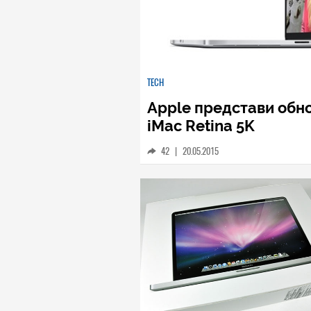
TECH
Apple представи обно
iMac Retina 5K
42
|
20.05.2015