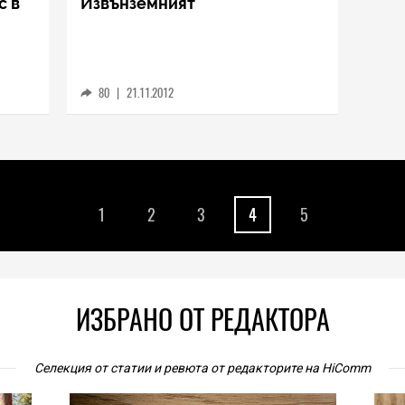
c в
Извънземният
80
|
21.11.2012
1
2
3
4
5
ИЗБРАНО ОТ РЕДАКТОРА
Селекция от статии и ревюта от редакторите на HiComm