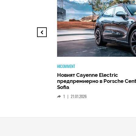
TECH
ectric
Huawei FreeClip 2 –
 Porsche Center
Дългоочакваното завръщане н
най-добрите слушалки на Hua
(РЕВЮ)
1
|
15.01.2026