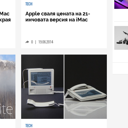
TECH
iMac
Apple сваля цената на 21-
 края
инчовата версия на iMac
0
|
19.06.2014
TECH