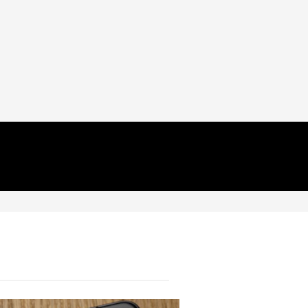
разработва семейство
устройства за своите
чатботове
31.07.2026
SOCIAL
Winamp отново се готви за
завръщане, този път с
помощта на Deezer
31.07.2026
HIEND
Тази пустиня е толкова суха,
че заблуждава апаратурата
точно както се случва на
Марс, което я прави уникална
за изследване
30.07.2026