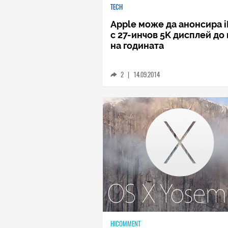
TECH
Apple може да анонсира 
с 27-инчов 5K дисплей до
на годината
2
|
14.09.2014
HICOMMENT