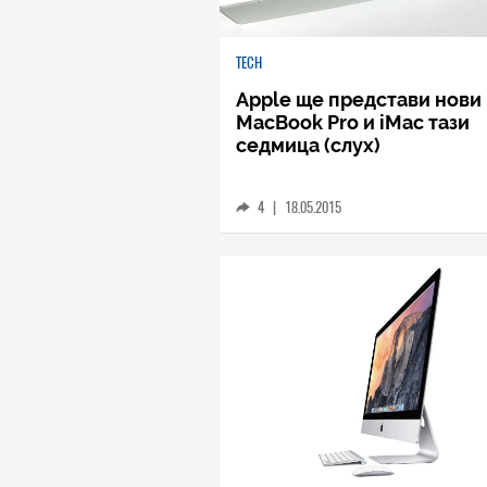
TECH
Apple ще представи нови
MacBook Pro и iMac тази
седмица (слух)
4
|
18.05.2015