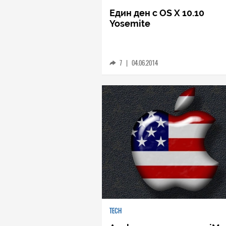
Един ден с OS X 10.10
Yosemite
7
|
04.06.2014
TECH