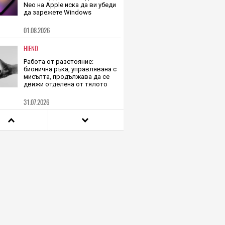
TECH
С цена от 399 долара
непотвърденият модел Mac
Neo на Apple иска да ви убеди
да зарежете Windows
01.08.2026
HIEND
Работа от разстояние:
бионична ръка, управлявана с
мисълта, продължава да се
движи отделена от тялото
31.07.2026
HIEND
Луда идея се оказа успешна:
за пръв път наблюдаваха
космически отпадъци с
радиотелескоп
31.07.2026
HIEND