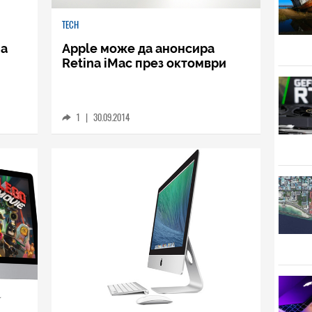
TECH
na
Apple може да анонсира
Retina iMac през октомври
1
|
30.09.2014