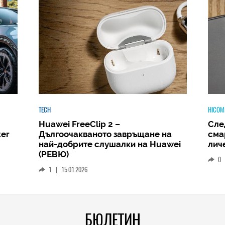
HICOMMENT
HICOM
Следващият голям скок: защо
Phi
а
смартфонът ще стане вашият
Amb
wei
личен AI център
и д
РЕВ
0
|
19.12.2025
1
БЮЛЕТИН