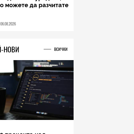
ung Galaxy Z Fold8
a – ново име, познато
дставяне
04.08.2026
Й-НОВИ
ВСИЧКИ