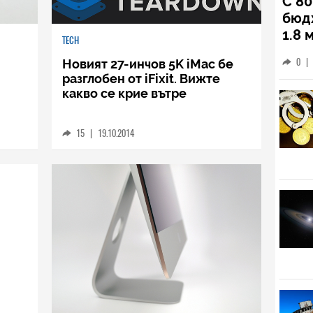
TECH
С 80
TECH
бюд
Новият 27-инчов 5K iMac бе
1.8 
разглобен от iFixit. Вижте
Clau
какво се крие вътре
0
|
по 
15
|
19.10.2014