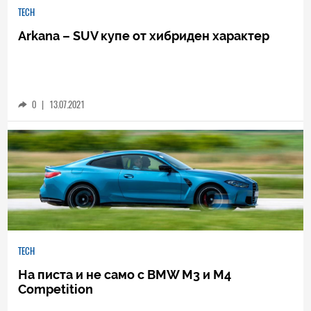
TECH
Arkana – SUV купе от хибриден характер
0
|
13.07.2021
TECH
На писта и не само с BMW M3 и M4
Competition