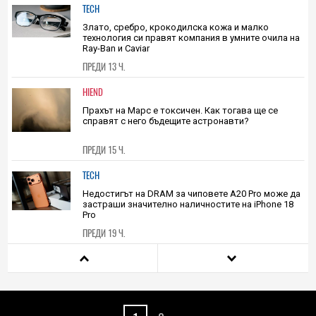
TECH
Злато, сребро, крокодилска кожа и малко
технология си правят компания в умните очила на
Ray-Ban и Caviar
ПРЕДИ 13 Ч.
HIEND
Прахът на Марс е токсичен. Как тогава ще се
справят с него бъдещите астронавти?
ПРЕДИ 15 Ч.
TECH
Недостигът на DRAM за чиповете A20 Pro може да
застраши значително наличностите на iPhone 18
Pro
ПРЕДИ 19 Ч.
HIEND
Трябва ли да се доверяваме на ИИ в търсенето на
извънземен живот? Учените не са убедени