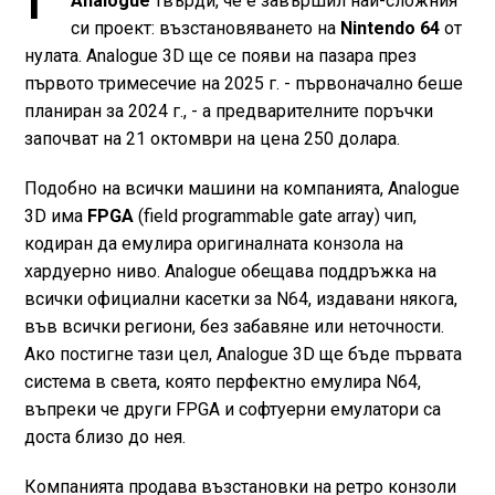
Analogue
твърди, че е завършил най-сложния
си проект: възстановяването на
Nintendo 64
от
нулата. Analogue 3D ще се появи на пазара през
първото тримесечие на 2025 г. - първоначално беше
планиран за 2024 г., - а предварителните поръчки
започват на 21 октомври на цена 250 долара.
Подобно на всички машини на компанията, Analogue
3D има
FPGA
(field programmable gate array) чип,
кодиран да емулира оригиналната конзола на
хардуерно ниво. Analogue обещава поддръжка на
всички официални касетки за N64, издавани някога,
във всички региони, без забавяне или неточности.
Ако постигне тази цел, Analogue 3D ще бъде първата
система в света, която перфектно емулира N64,
въпреки че други FPGA и софтуерни емулатори са
доста близо до нея.
Компанията продава възстановки на ретро конзоли