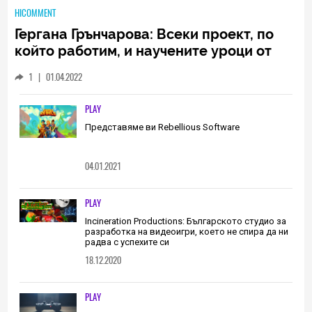
HICOMMENT
Гергана Грънчарова: Всеки проект, по
който работим, и научените уроци от
него са неизменна част от пътя, който
1
|
01.04.2022
трябва да извървим като екип
(ИНТЕРВЮ)
PLAY
Представяме ви Rebellious Software
04.01.2021
PLAY
Incineration Productions: Българското студио за
разработка на видеоигри, което не спира да ни
радва с успехите си
18.12.2020
PLAY