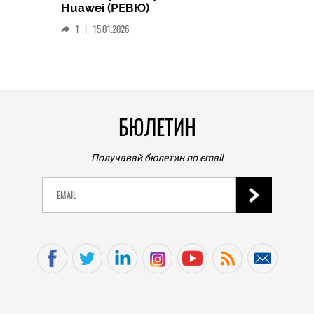
Следв
Huawei (РЕВЮ)
смар
1
|
15.01.2026
личен
0
|
БЮЛЕТИН
Получавай бюлетин по email