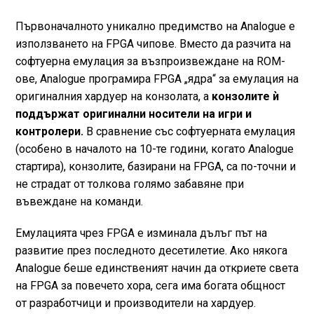
Първоначалното уникално предимство на Analogue е
използването на FPGA чипове. Вместо да разчита на
софтуерна емулация за възпроизвеждане на ROM-
ове, Analogue програмира FPGA „ядра“ за емулация на
оригиналния хардуер на конзолата, а
конзолите ѝ
поддържат оригинални носители на игри и
контролери.
В сравнение със софтуерната емулация
(особено в началото на 10-те години, когато Analogue
стартира), конзолите, базирани на FPGA, са по-точни и
не страдат от толкова голямо забавяне при
въвеждане на команди.
Емулацията чрез FPGA е изминала дълъг път на
развитие през последното десетилетие. Ако някога
Analogue беше единственият начин да откриете света
на FPGA за повечето хора, сега има богата общност
от разработчици и производители на хардуер.