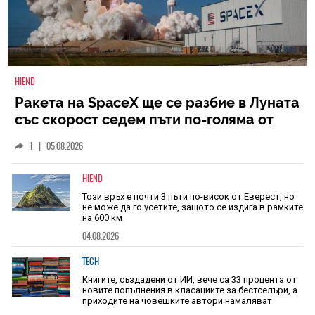
HIEND
Ракета на SpaceX ще се разбие в Луната
със скорост седем пъти по-голяма от
скоростта на звука
1
|
05.08.2026
HIEND
Този връх е почти 3 пъти по-висок от Еверест, но
не може да го усетите, защото се издига в рамките
на 600 км
04.08.2026
TECH
Книгите, създадени от ИИ, вече са 33 процента от
новите попълнения в класациите за бестселъри, а
приходите на човешките автори намаляват