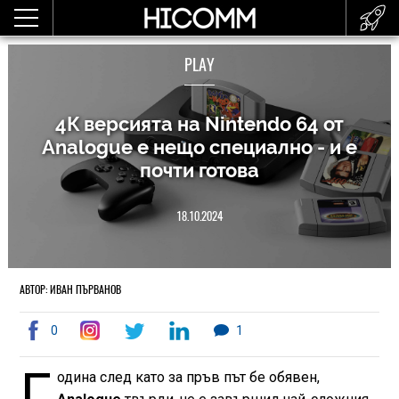
PLAY
4К версията на Nintendo 64 от
Analogue е нещо специално - и е
почти готова
18.10.2024
АВТОР: ИВАН ПЪРВАНОВ
0
1
Г
одина след като за пръв път бе обявен,