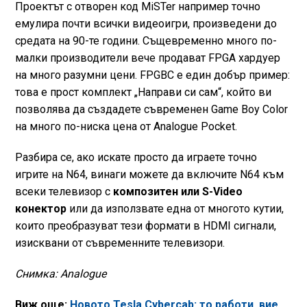
Проектът с отворен код MiSTer например точно
емулира почти всички видеоигри, произведени до
средата на 90-те години. Същевременно много по-
малки производители вече продават FPGA хардуер
на много разумни цени. FPGBC е един добър пример:
това е прост комплект „Направи си сам“, който ви
позволява да създадете съвременен Game Boy Color
на много по-ниска цена от Analogue Pocket.
Разбира се, ако искате просто да играете точно
игрите на N64, винаги можете да включите N64 към
всеки телевизор с
композитен или S-Video
конектор
или да използвате една от многото кутии,
които преобразуват тези формати в HDMI сигнали,
изисквани от съвременните телевизори.
Снимка: Analogue
Виж още:
Новото Tesla Cybercab: то работи, вие