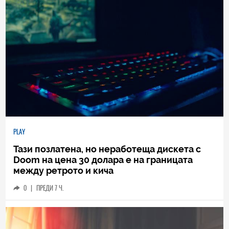
PLAY
Тази позлатена, но неработеща дискета с
Doom на цена 30 долара е на границата
между ретрото и кича
0
|
ПРЕДИ 7 Ч.