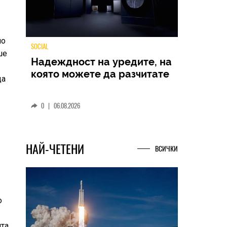
по
ше
TECH
да
Samsung Galaxy Z Fold8
Ultra – ново име, познато
представяне
0
|
04.08.2026
НАЙ-ЧЕТЕНИ
ВСИЧКИ
о
нта