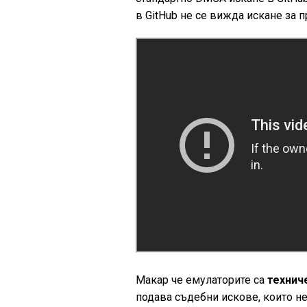
в GitHub не се вижда искане за п
Макар че емулаторите са
технич
подава съдебни искове, които не