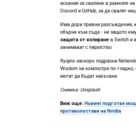
искания за сваляне в рамките на
Discord и GitHub, за да свалят не
Има дори правни разсъждения, ко
обърне към съда - не защото ему
защита от копиране
в Switch и 
занимават с пиратство.
Ryujinx наскоро подразни Nintend
Wisdom на компютри по-гладко, о
могат да бъдат накъсани.
Снимка: Unsplash
Виж още:
Huawei подготвя мощ
противопостави на Nvidia