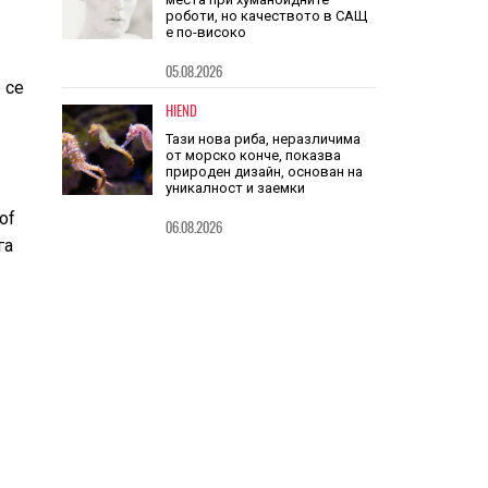
о
HIEND
Китай заема шест от 10-те топ
места при хуманоидните
роботи, но качеството в САЩ
 се
е по-високо
05.08.2026
HIEND
Тази нова риба, неразличима
of
от морско конче, показва
природен дизайн, основан на
га
уникалност и заемки
06.08.2026