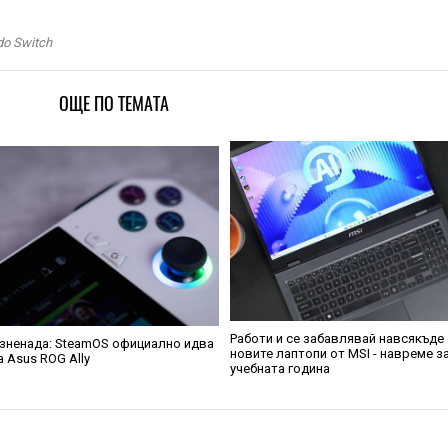
do Switch
ОЩЕ ПО ТЕМАТА
Работи и се забавлявай навсякъде 
зненада: SteamOS официално идва
новите лаптопи от MSI - навреме з
а Asus ROG Ally
учебната година