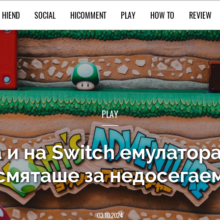
HIEND
SOCIAL
HICOMMENT
PLAY
HOW TO
REVIEW
PLAY
 и на Switch емулатора 
смяташе за недосегае
03.10.2024