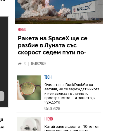
HIEND
Ракета на SpaceX ще се
разбие в Луната със
скорост седем пъти по-
голяма от скоростта на
3
|
05.08.2026
звука
TECH
Очилата на DuckDuckGo са
евтини, не се зареждат никога
и не навлизат в личното
пространство – и вашето, и
чуждото
да
05.08.2026
ва