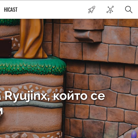
HICAST
Ryujinx, който се
м