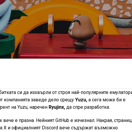
итката си да изхвърли от строя най-популярните емулатори
т компанията заведе дело срещу
Yuzu,
а сега може би е
рент на Yuzu, наречен
Ryujinx,
да спре разработка.
nx вече е празна. Нейният GitHub е изчезнал. Накрая, страниц
жа Х и официалният Discord вече съдържат възможно