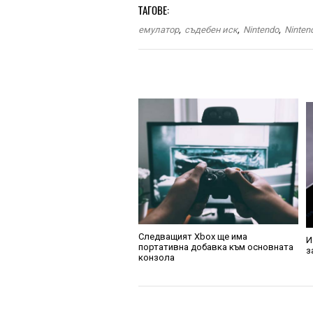
ТАГОВЕ:
емулатор
,
съдебен иск
,
Nintendo
,
Ninten
Следващият Xbox ще има
И
портативна добавка към основната
з
конзола