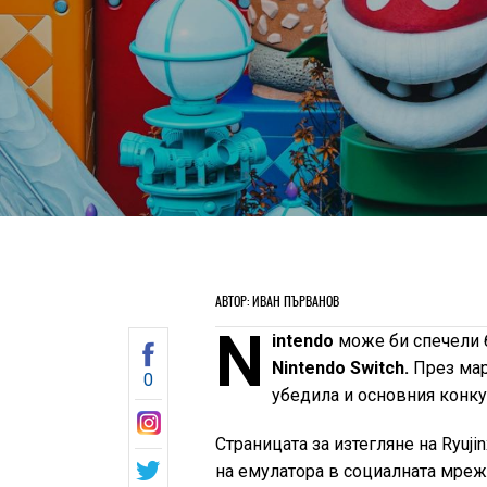
АВТОР: ИВАН ПЪРВАНОВ
N
intendo
може би спечели б
Nintendo Switch.
През мар
0
убедила и основния конку
Страницата за изтегляне на Ryuji
на емулатора в социалната мре