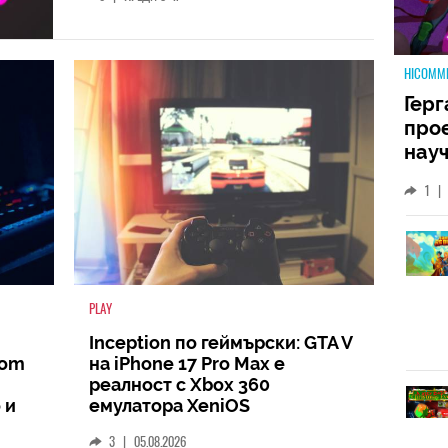
HICOMM
Герг
прое
науч
неиз
1
|
койт
кат
PLAY
Inception по геймърски: GTA V
oom
на iPhone 17 Pro Max е
реалност с Xbox 360
 и
емулатора XeniOS
3
|
05.08.2026