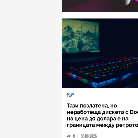
PLAY
Тази позлатена, но
неработеща дискета с D
на цена 30 долара е на
границата между ретрото
кича
0
|
06.08.2026