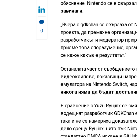
обяснение: Nintendo се е свърза
завинаги.
„Вчера с gdkchan се свързаха от
0
проекта, да премахне организаци
разработчикът и модератор ripin
приеме това споразумение, орган
се каже какъв е резултатът.“
Останалата част от съобщението н
видеоклипове, показващи напредък
емулатора на Nintendo Switch, на
никога няма да бъдат достъпн
В сравнение с Yuzu Ryujinx се см
водещият разработчик GDKChan е
така и не се намериха доказателс
дело срещу Ryujinx, нито пък Ni
стандартно DMCA искане в GitHub