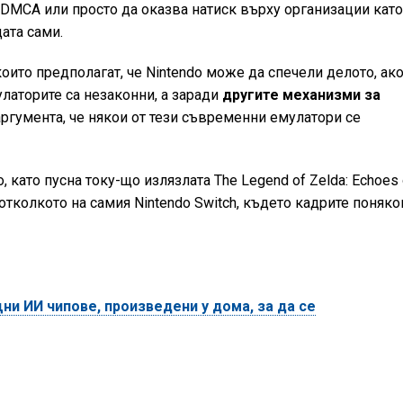
 DMCA или просто да оказва натиск върху организации кат
щата сами.
ито предполагат, че Nintendo може да спечели делото, ако
латорите са незаконни, а заради
другите механизми за
аргумента, че някои от тези съвременни емулатори се
o, като пусна току-що излязлата The Legend of Zelda: Echoes 
тколкото на самия Nintendo Switch, където кадрите поняко
ни ИИ чипове, произведени у дома, за да се