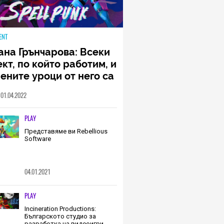
ENT
ана Грънчарова: Всеки
кт, по който работим, и
ените уроци от него са
менна част от пътя,
01.04.2022
о трябва да извървим
о екип (ИНТЕРВЮ)
PLAY
Представяме ви Rebellious
Software
04.01.2021
PLAY
Incineration Productions:
Българското студио за
разработка на видеоигри,