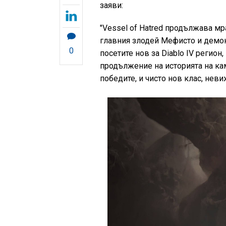
заяви:
"Vessel of Hatred продължава мра
главния злодей Мефисто и демон
0
посетите нов за Diablo IV регион
продължение на историята на кам
победите, и чисто нов клас, неви