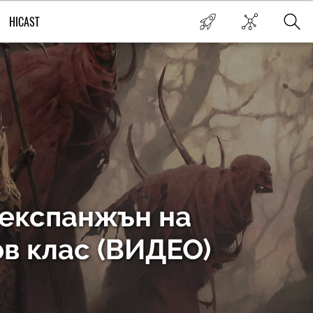
HICAST
т експанжън на
ов клас (ВИДЕО)