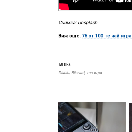
Снимка: Unsplash
Виж още:
76 от 100-те най-игр
ТАГОВЕ:
Diablo
,
Blizzard
,
топ игри