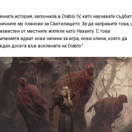
чната история, започнала в Diablo IV, като научавате съдбат
ичните му планове за Светилището. За да направите това,
, известен от местните жители като Наханту. С това
панията идват нови начини за игра, нови злини, които да
ждан досега във вселената на Diablo."