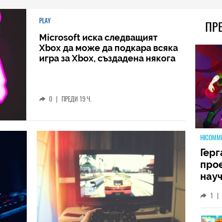
PLAY
ПР
Microsoft иска следващият
Xbox да може да подкара всяка
игра за Xbox, създадена някога
0
|
ПРЕДИ 19 Ч.
HICOMM
Герг
прое
науч
неиз
1
|
койт
кат