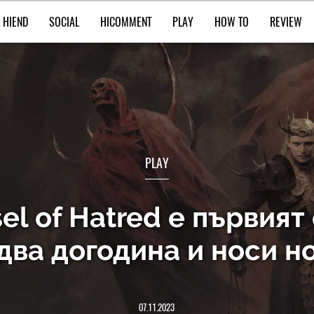
HIEND
SOCIAL
HICOMMENT
PLAY
HOW TO
REVIEW
PLAY
ssel of Hatred е първия
идва догодина и носи н
07.11.2023