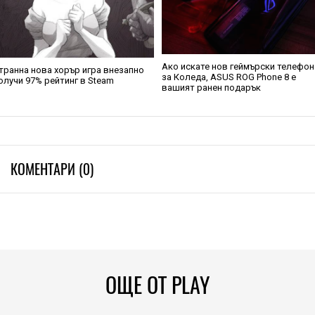
Ако искате нов геймърски телефон
транна нова хорър игра внезапно
за Коледа, ASUS ROG Phone 8 е
олучи 97% рейтинг в Steam
вашият ранен подарък
КОМЕНТАРИ (0)
ОЩЕ ОТ PLAY