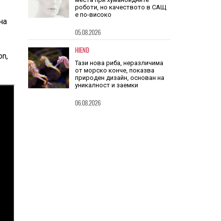
HIEND
Китай заема шест от 10-те топ
на
места при хуманоидните
роботи, но качеството в САЩ
е по-високо
on,
05.08.2026
HIEND
Тази нова риба, неразличима
от морско конче, показва
природен дизайн, основан на
уникалност и заемки
06.08.2026