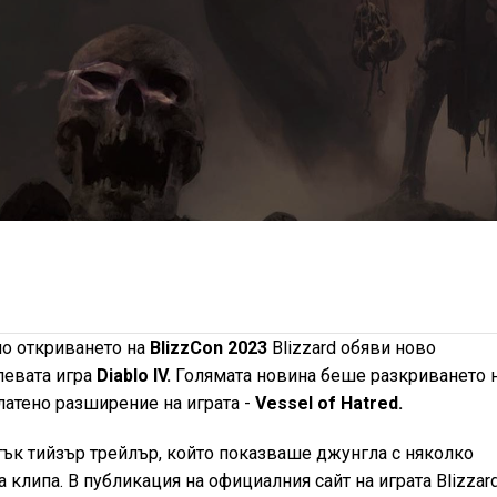
по откриването на
BlizzCon 2023
Blizzard обяви ново
левата игра
Diablo IV.
Голямата новина беше разкриването 
латено разширение на играта -
Vessel of Hatred.
ък тийзър трейлър, който показваше джунгла с няколко
 клипа. В публикация на официалния сайт на играта Blizzar