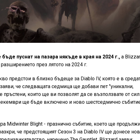
 бъде пуснат на пазара някъде в края на 2024 г.,
а Blizza
разширението през лятото на 2024 г.
во предстои в близко бъдеще за Diablo IV, която е в среда
d заяви, че следващата седмица ще добави пет "уникални,
 пръстени, които ще ви позволят да се възползвате от сил
5 декември ще бъде включено и ново шестседмично събити
ра Midwinter Blight - празнично събитие, което ще продълж
разкри, че предстоящият Сезон 3 на Diablo IV ще донесе но
едизвикателство, наречено The Gauntlet. Blizzard заяви: