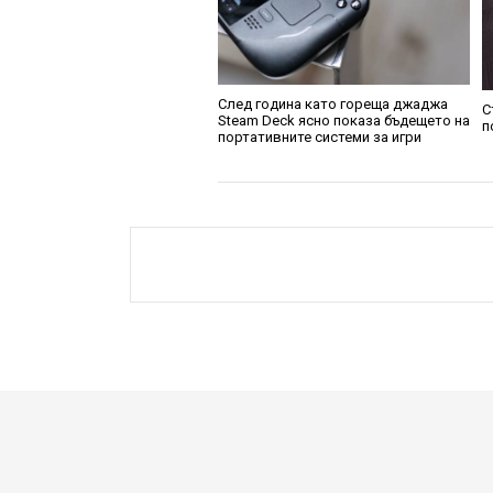
След година като гореща джаджа
С
Steam Deck ясно показа бъдещето на
п
портативните системи за игри