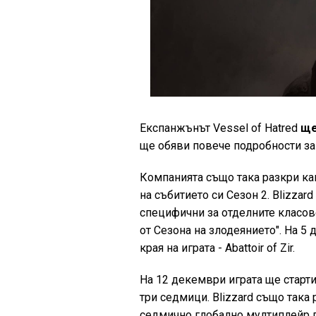
Експанжънът Vessel of Hatred
ще
ще обяви повече подробности за 
Компанията също така разкри как
на събитието си Сезон 2. Blizzar
специфични за отделните класове
от Сезона на злодеянието". На 
края на играта - Abattoir of Zir.
На 12 декември играта ще старти
три седмици. Blizzard също така 
седмично глобално мултиплейр пр