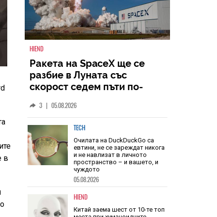
HIEND
rd
Ракета на SpaceX ще се
разбие в Луната със
скорост седем пъти по-
та
голяма от скоростта на
3
|
05.08.2026
звука
ите
TECH
е в
Очилата на DuckDuckGo са
евтини, не се зареждат никога
и не навлизат в личното
пространство – и вашето, и
и
чуждото
во
05.08.2026