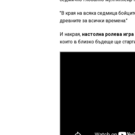
"В края на всяка седмица бойцит
древните за всички времена."
И накрая,
настолна ролева игра
които в близко бъдеще ще старти