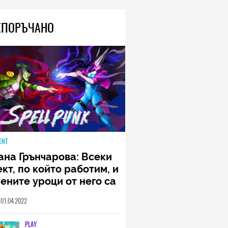
ЕПОРЪЧАНО
ENT
ана Грънчарова: Всеки
кт, по който работим, и
ените уроци от него са
менна част от пътя,
01.04.2022
о трябва да извървим
о екип (ИНТЕРВЮ)
PLAY