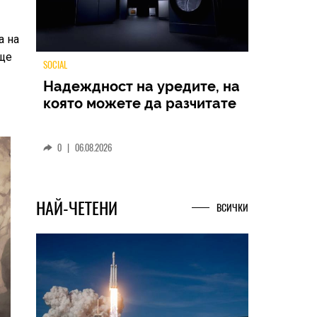
а на
 ще
TECH
Samsung Galaxy Z Fold8
Ultra – ново име, познато
представяне
0
|
04.08.2026
НАЙ-ЧЕТЕНИ
ВСИЧКИ