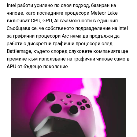
Intel работи усилено по своя подход, базиран на
чипове, като последните процесори Meteor Lake
включват CPU, GPU, AI възможности в един чип.
Съобщава се, че собственото подразделение на Intel
за графични процесори Arc няма да продължи да
работи с дискретни графични процесори след
Battlemage, където според слуховете компанията ще
премине към използване на графични чипове само в
APU от бъдещо поколение.