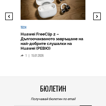
TECH
Huawei FreeClip 2 –
Дългоочакваното завръщане на
HICOMME
най-добрите слушалки на
Следв
Huawei (РЕВЮ)
смар
1
|
15.01.2026
личен
0
|
БЮЛЕТИН
Получавай бюлетин по email