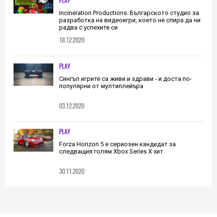
PLAY
Incineration Productions: Българското студио за
разработка на видеоигри, което не спира да ни
радва с успехите си
18.12.2020
PLAY
Сингъл игрите са живи и здрави - и доста по-
популярни от мултиплейъра
03.12.2020
PLAY
Forza Horizon 5 е сериозен кандидат за
следващия голям Xbox Series X хит
30.11.2020