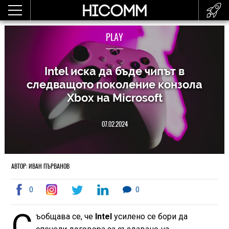
PLAY
Intel иска да бъде чипът в
следващото поколение конзола
Xbox на Microsoft
07.02.2024
АВТОР: ИВАН ПЪРВАНОВ
0
0
С
ъобщава се, че
Intel
усилено се бори да