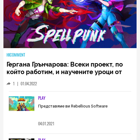
HICOMMENT
Гергана Грънчарова: Всеки проект, по
който работим, и научените уроци от
него са неизменна част от пътя, който
1
|
01.04.2022
трябва да извървим като екип
(ИНТЕРВЮ)
PLAY
Представяме ви Rebellious Software
04.01.2021