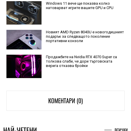
Windows 11 вече ще показва колко
натоварват игрите вашите GPU и CPU
Новият AMD Ryzen 8040U е новогодишният
подарък за следващото поколение
портативни конзоли
Продажбите на Nvidia RTX 4070 Super са
толкова слаби, че дори търговската
верига отказва бройки
КОМЕНТАРИ (0)
НАЙ-ЧЕТЕНИ
ВСИЧКИ