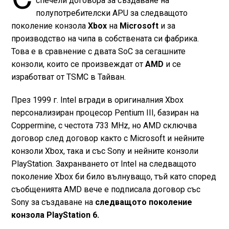
спечели договора за създаване на
полупотребителски APU за следващото
поколение конзола
Xbox
на
Microsoft
и за
производство на чипа в собствената си фабрика.
Това е в сравнение с двата SoC за сегашните
конзоли, които се произвеждат от
AMD
и се
изработват от TSMC в Тайван.
През 1999 г. Intel вгради в оригиналния Xbox
персонализиран процесор Pentium III, базиран на
Coppermine, с честота 733 MHz, но AMD сключва
договор след договор както с Microsoft и нейните
конзоли Xbox, така и със Sony и нейните конзоли
PlayStation. Захранването от Intel на следващото
поколение Xbox би било вълнуващо, тъй като според
съобщенията AMD вече е подписала договор със
Sony за създаване на
следващото поколение
конзола PlayStation 6.