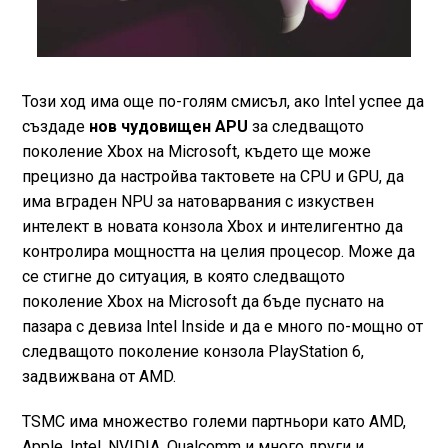
Този ход има още по-голям смисъл, ако Intel успее да
създаде
нов чудовищен APU
за следващото
поколение Xbox на Microsoft, където ще може
прецизно да настройва тактовете на CPU и GPU, да
има вграден NPU за натоварвания с изкуствен
интелект в новата конзола Xbox и интелигентно да
контролира мощността на целия процесор. Може да
се стигне до ситуация, в която следващото
поколение Xbox на Microsoft да бъде пуснато на
пазара с девиза Intel Inside и да е много по-мощно от
следващото поколение конзола PlayStation 6,
задвижвана от AMD.
TSMC има множество големи партньори като AMD,
Apple, Intel, NVIDIA, Qualcomm и много други и