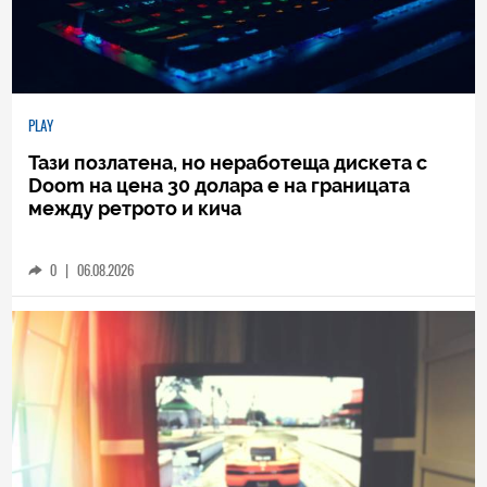
PLAY
Тази позлатена, но неработеща дискета с
Doom на цена 30 долара е на границата
между ретрото и кича
0
|
06.08.2026