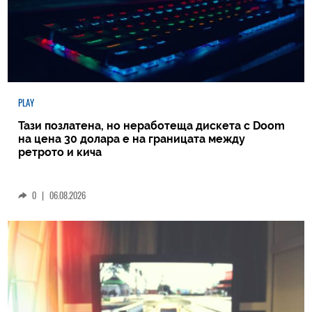
PLAY
Тази позлатена, но неработеща дискета с Doom
на цена 30 долара е на границата между
ретрото и кича
0
|
06.08.2026