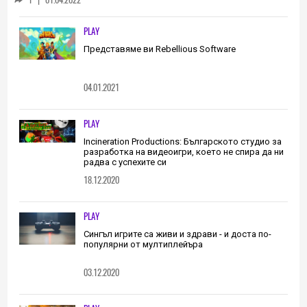
трябва да извървим като екип
(ИНТЕРВЮ)
PLAY
Представяме ви Rebellious Software
04.01.2021
PLAY
Incineration Productions: Българското студио за
разработка на видеоигри, което не спира да ни
радва с успехите си
18.12.2020
PLAY
Сингъл игрите са живи и здрави - и доста по-
популярни от мултиплейъра
03.12.2020