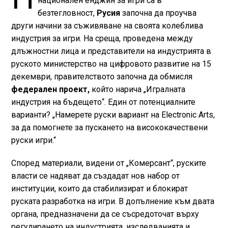
национален енджин за игри са в
безтегловност,
Русия
започна да проучва
други начини за съживяване на своята колеблива
индустрия за игри. На среща, проведена между
длъжностни лица и представители на индустрията в
руското министерство на цифровото развитие на 15
декември, правителството започна да обмисля
федерален проект,
който нарича „Игралната
индустрия на бъдещето“. Един от потенциалните
варианти? „Намерете руски вариант на Electronic Arts,
за да помогнете за пускането на висококачествени
руски игри.“
Според материали, видени от „Комерсант“, руските
власти се надяват да създадат нов набор от
институции, които да стабилизират и блокират
руската разработка на игри. В допълнение към двата
органа, предназначени да се съсредоточат върху
регулирането на индустрията, изследванията и