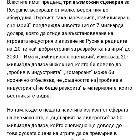
Властите имат предвид
три възможни сценария
за
Rosgame, вариращи от малко вероятния до
абсурдния. Първият, така нареченият „стабилизиращ
сценарий“, предвижда инвестиция от 7 милиарда
долара, която да отиде за възстановяване на
игровата индустрия и влизане на Русия в редиците
на „20-те най-добри страни за разработка на игри“ до
2030 г. Има и „амбициозен сценарий“, изискващ 20-
милиарда долара инжекция, което би довело до
„пробив в индустрията“. „Комерсант“ може би
иронично отбелязва, че „същността на [пробива в
индустрията] не беше разкрита“ в материалите, които
вестникът е видял.
Но там, където нещата наистина излизат от сферата
на възможното, е „сценарият за лидерство“ за 50
милиарда долара, който очевидно ще доведе до
това руската сцена на игрите да се превърне в