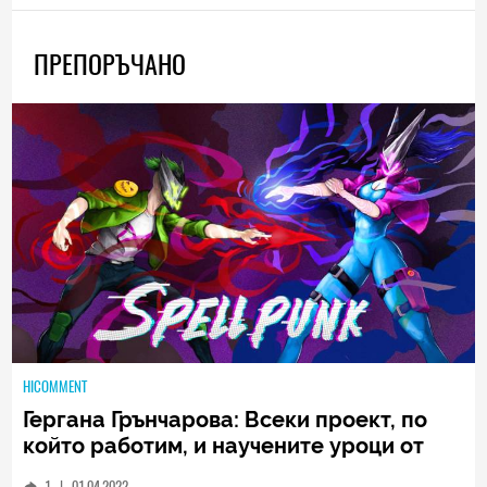
ПРЕПОРЪЧАНО
HICOMMENT
Гергана Грънчарова: Всеки проект, по
който работим, и научените уроци от
него са неизменна част от пътя, който
1
|
01.04.2022