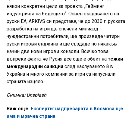
някои конкретни цели за проекта „Гейминг
индустрията на бъдещето“. Освен създаването на
руски EA, ARKIVS си представя, че до 2030 г. руската
разработка на игри ще спечели милиард
чуждестранни потребители, ще произведе четири
руски игрови енджина и ще създаде по някакъв
начин две нови игрови конзоли. Всичко това
въпреки факта, че Русия все още е обект на
тежки
международни санкции
след нахлуването ѝ в
Украйна и много компании за игри са напуснали
страната изцяло.
Снимка: Unsplash
Виж още:
Експерти: надпреварата в Космоса ще
има и мрачна страна