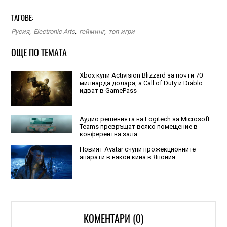
ТАГОВЕ:
Русия
,
Electronic Arts
,
гейминг
,
топ игри
ОЩЕ ПО ТЕМАТА
Xbox купи Activision Blizzard за почти 70
милиарда долара, а Call of Duty и Diablo
идват в GamePass
Аудио решенията на Logitech за Microsoft
Teams превръщат всяко помещение в
конферентна зала
Новият Avatar счупи прожекционните
апарати в някои кина в Япония
КОМЕНТАРИ (0)