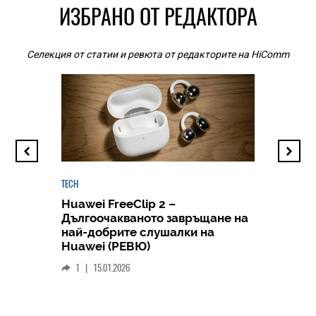
ИЗБРАНО ОТ РЕДАКТОРА
Селекция от статии и ревюта от редакторите на HiComm
TECH
Huawei FreeClip 2 –
Дългоочакваното завръщане на
HICOMME
най-добрите слушалки на
Следв
Huawei (РЕВЮ)
смар
1
|
15.01.2026
личен
0
|