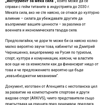
„инструмент за мека сила“,
който може да се
справи с гейм титаните в индустрията до 2030 г.
Меката сила, ако не сте наясно, се отнася до културно
влияние – силата да убеждавате другите да
възприемат вашите ценности – за разлика от
военната и икономическата твърда сила.
Предполагайки, че дори те може би са наясно колко
малко вероятно звучи това, кабинетът на Дмитрий
Чернишенко, вицепремиер на Русия по туризъм,
спорт, култура и комуникации, изясни, че властите
все още не са измислили как да финансират нищо от
това и че предложението вероятно ще бъде
„извънбюджетни механизми“.
Документ, изготвен от Агенцията с нестопанска цел
за развитие на компютърните спортове и други
видове спорт (ARKIVS), чиито представители също
присъстваха на срещата през декември, предлага