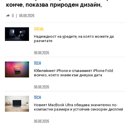
конче, показва природен дизайн,
основан на уникалност и заемки
0
|
06.08.2026
SOCIAL
Надеждност на уредите, на която можете да
разчитате
06.08.2026
TECH
Юбилейният iPhone и сгъваемият iPhone Fold:
всичко, което знаем към днешна дата
06.08.2026
TECH
Новият MacBook Ultra обещава значително по-
компактни размери и устойчив сензорен дисплей
06.08.2026