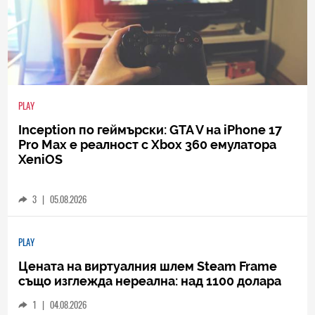
PLAY
Inception по геймърски: GTA V на iPhone 17
Pro Max е реалност с Xbox 360 емулатора
XeniOS
3
|
05.08.2026
PLAY
Цената на виртуалния шлем Steam Frame
също изглежда нереална: над 1100 долара
1
|
04.08.2026