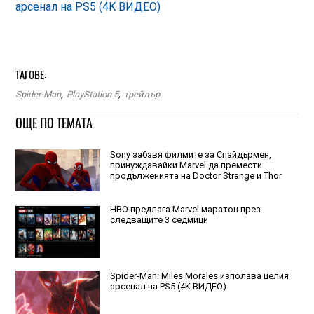
арсенал на PS5 (4K ВИДЕО)
ТАГОВЕ:
Spider-Man
,
PlayStation 5
,
трейлър
ОЩЕ ПО ТЕМАТА
Sony забавя филмите за Спайдърмен,
принуждавайки Marvel да премести
продълженията на Doctor Strange и Thor
HBO предлага Marvel маратон през
следващите 3 седмици
Spider-Man: Miles Morales използва целия
арсенал на PS5 (4K ВИДЕО)