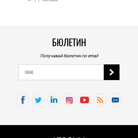
личен
0
|
БЮЛЕТИН
Получавай бюлетин по email