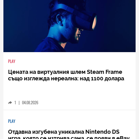
PLAY
Цената на виртуалния шлем Steam Frame
също изглежда нереална: над 1100 долара
1
|
04.08.2026
PLAY
Отдавна изгубена уникална Nintendo DS
игра, която се изтрива сама, се появи в eBay