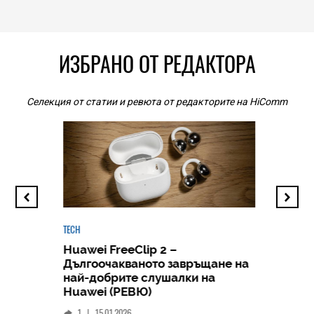
ИЗБРАНО ОТ РЕДАКТОРА
Селекция от статии и ревюта от редакторите на HiComm
TECH
Huawei FreeClip 2 –
Дългоочакваното завръщане на
HICOMME
най-добрите слушалки на
Следв
Huawei (РЕВЮ)
смар
1
|
15.01.2026