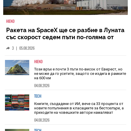
HIEND
Ракета на SpaceX ще се разбие в Луната
със скорост седем пъти по-голяма от
скоростта на звука
3
|
05.08.2026
HIEND
Този връх е почти 3 пъти по-висок от Еверест, но
не може да го усетите, защото се издига в рамките
на 600 км
04.08.2026
TECH
Книгите, създадени от ИИ, вече са 33 процента от
новите попълнения в класациите за бестселъри, а
приходите на човешките автори намаляват
04.08.2026
TECH