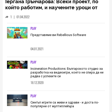
Гергана Грънчарова: Всеки проект, по
който работим, и научените уроци от
него са неизменна част от пътя, който
1
|
01.04.2022
трябва да извървим като екип
(ИНТЕРВЮ)
PLAY
Представяме ви Rebellious Software
04.01.2021
PLAY
Incineration Productions: Българското студио за
разработка на видеоигри, което не спира да ни
радва с успехите си
18.12.2020
PLAY
Сингъл игрите са живи и здрави - и доста по-
популярни от мултиплейъра