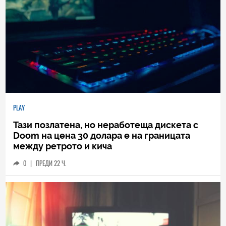
PLAY
Тази позлатена, но неработеща дискета с
Doom на цена 30 долара е на границата
между ретрото и кича
0
|
ПРЕДИ 22 Ч.