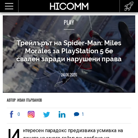
PLAY
Трейлърът на Spider-Man: Miles
Morales за PlayStation 5 бе
свален заради нарушени права
24.06.2020
АВТОР: ИВАН ПЪРВАНОВ
0
1
И
нтересен парадокс предизвика усмивка на