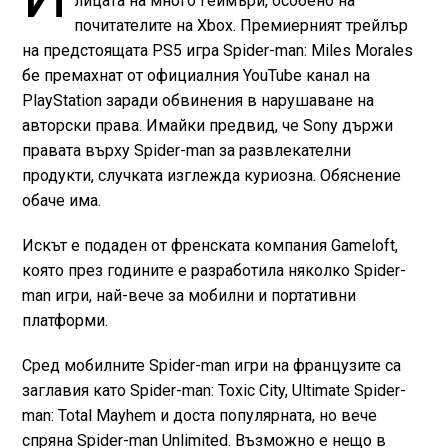
лицата на много геймъри, особено на
почитателите на Xbox. Премиерният трейлър
на предстоящата PS5 игра Spider-man: Miles Morales
бе премахнат от официалния YouTube канал на
PlayStation заради обвинения в нарушаване на
авторски права. Имайки предвид, че Sony държи
правата върху Spider-man за развлекателни
продукти, случката изглежда куриозна. Обяснение
обаче има.
Искът е подаден от френската компания Gameloft,
която през годините е разработила няколко Spider-
man игри, най-вече за мобилни и портативни
платформи.
Сред мобилните Spider-man игри на французите са
заглавия като Spider-man: Toxic City, Ultimate Spider-
man: Total Mayhem и доста популярната, но вече
спряна Spider-man Unlimited. Възможно е нещо в