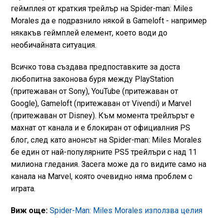
геймплея от краткия трейлър на Spider-man: Miles
Morales да е подразнило някой в Gameloft - например
някакъв геймплей елемент, което води до
необичайната ситуация.
Всичко това създава предпоставките за доста
любопитна законова буря между PlayStation
(притежаван от Sony), YouTube (притежаван от
Google), Gameloft (притежаван от Vivendi) и Marvel
(притежаван от Disney). Към момента трейлърът е
махнат от канала и е блокиран от официалния PS
блог, след като анонсът на Spider-man: Miles Morales
бе един от най-популярните PS5 трейлъри с над 11
милиона гледания. Засега може да го видите само на
канала на Marvel, която очевидно няма проблем с
играта.
Виж още:
Spider-Man: Miles Morales използва целия