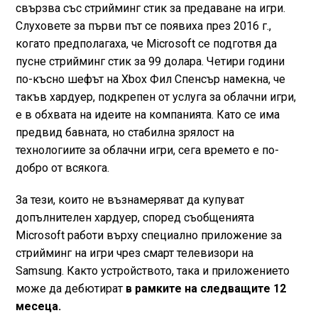
свързва със стрийминг стик за предаване на игри.
Слуховете за първи път се появиха през 2016 г.,
когато предполагаха, че Microsoft се подготвя да
пусне стрийминг стик за 99 долара. Четири години
по-късно шефът на Xbox Фил Спенсър намекна, че
такъв хардуер, подкрепен от услуга за облачни игри,
е в обхвата на идеите на компанията. Като се има
предвид бавната, но стабилна зрялост на
технологиите за облачни игри, сега времето е по-
добро от всякога.
За тези, които не възнамеряват да купуват
допълнителен хардуер, според съобщенията
Microsoft работи върху специално приложение за
стрийминг на игри чрез смарт телевизори на
Samsung. Както устройството, така и приложението
може да дебютират
в рамките на следващите 12
месеца.