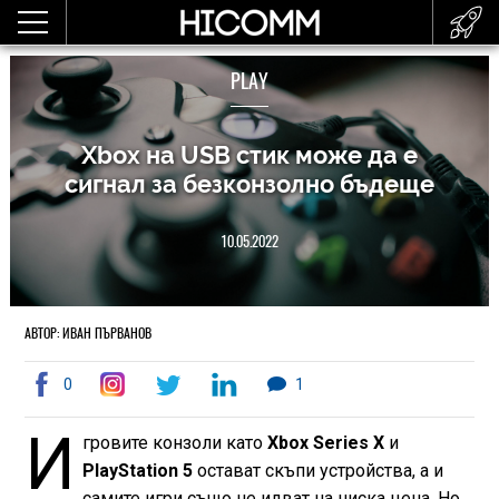
PLAY
Xbox на USB стик може да е
сигнал за безконзолно бъдеще
10.05.2022
АВТОР: ИВАН ПЪРВАНОВ
0
1
И
гровите конзоли като
Xbox Series X
и
PlayStation 5
остават скъпи устройства, а и
самите игри също не идват на ниска цена. Но