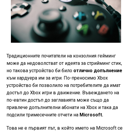
Традиционните почитатели на конзолния гейминг
може да недоволстват от идеята за стрийминг стик,
но такова устройство би било
отлично допълнение
към хардуера им за игри. По-преносимо Xbox
устройство би позволило на потребителите да имат
достъп до Xbox игри в движение. Въвеждането на
по-евтин достъп до заглавията може също да
привлече допълнителни абонати на Xbox и така да
подсили тримесечните отчети на
Microsoft.
Това не е първият път, в който името на Microsoft се