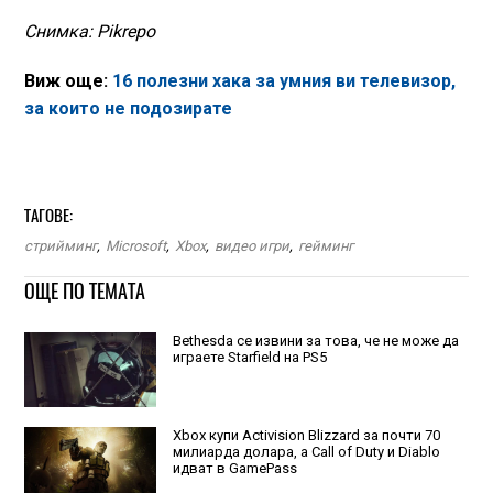
Снимка: Pikrepo
Виж още:
16 полезни хакa за умния ви телевизор,
за които не подозирате
ТАГОВЕ:
стрийминг
,
Microsoft
,
Xbox
,
видео игри
,
гейминг
ОЩЕ ПО ТЕМАТА
Bethesda се извини за това, че не може да
играете Starfield на PS5
Xbox купи Activision Blizzard за почти 70
милиарда долара, а Call of Duty и Diablo
идват в GamePass