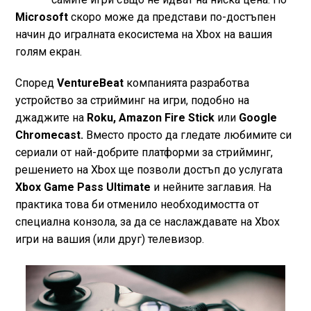
Microsoft
скоро може да представи по-достъпен
начин до игралната екосистема на Xbox на вашия
голям екран.
Според
VentureBeat
компанията разработва
устройство за стрийминг на игри, подобно на
джаджите на
Roku, Amazon Fire Stick
или
Google
Chromecast.
Вместо просто да гледате любимите си
сериали от най-добрите платформи за стрийминг,
решението на Xbox ще позволи достъп до услугата
Xbox Game Pass Ultimate
и нейните заглавия. На
практика това би отменило необходимостта от
специална конзола, за да се наслаждавате на Xbox
игри на вашия (или друг) телевизор.