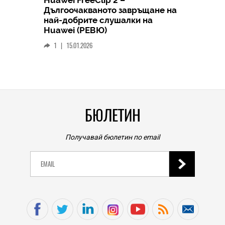
Дългоочакваното завръщане на
HICOMME
най-добрите слушалки на
Следв
Huawei (РЕВЮ)
смар
1
|
15.01.2026
личен
0
|
БЮЛЕТИН
Получавай бюлетин по email