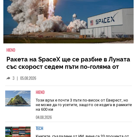
HIEND
Ракета на SpaceX ще се разбие в Луната
със скорост седем пъти по-голяма от
скоростта на звука
3
|
05.08.2026
HIEND
Този връх е почти 3 пъти по-висок от Еверест, но
не може да го усетите, защото се издига в рамките
на 600 км
04.08.2026
TECH
Книгите, създадени от ИИ, вече са 33 процента от