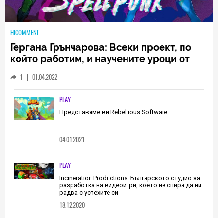
HICOMMENT
Гергана Грънчарова: Всеки проект, по
който работим, и научените уроци от
него са неизменна част от пътя, който
1
|
01.04.2022
трябва да извървим като екип
(ИНТЕРВЮ)
PLAY
Представяме ви Rebellious Software
04.01.2021
PLAY
Incineration Productions: Българското студио за
разработка на видеоигри, което не спира да ни
радва с успехите си
18.12.2020