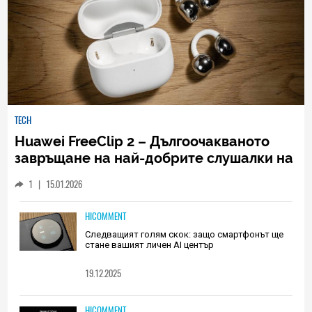
TECH
Huawei FreeClip 2 – Дългоочакваното
завръщане на най-добрите слушалки на
Huawei (РЕВЮ)
1
|
15.01.2026
HICOMMENT
Следващият голям скок: защо смартфонът ще
стане вашият личен AI център
19.12.2025
HICOMMENT