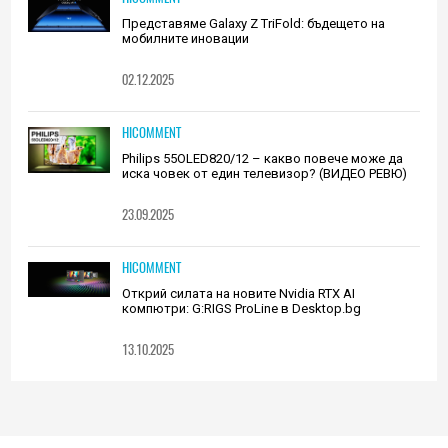
Представяме Galaxy Z TriFold: бъдещето на
мобилните иновации
02.12.2025
HICOMMENT
Philips 55OLED820/12 – какво повече може да
иска човек от един телевизор? (ВИДЕО РЕВЮ)
23.09.2025
HICOMMENT
Открий силата на новите Nvidia RTX AI
компютри: G:RIGS ProLine в Desktop.bg
13.10.2025