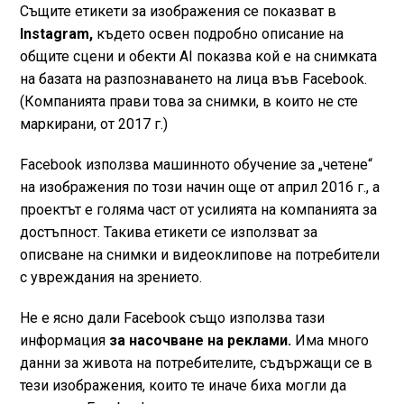
Същите етикети за изображения се показват в
Instagram,
където освен подробно описание на
общите сцени и обекти AI показва кой е на снимката
на базата на разпознаването на лица във Facebook.
(Компанията прави това за снимки, в които не сте
маркирани, от 2017 г.)
Facebook използва машинното обучение за „четене“
на изображения по този начин още от април 2016 г., а
проектът е голяма част от усилията на компанията за
достъпност. Такива етикети се използват за
описване на снимки и видеоклипове на потребители
с увреждания на зрението.
Не е ясно дали Facebook също използва тази
информация
за насочване на реклами.
Има много
данни за живота на потребителите, съдържащи се в
тези изображения, които те иначе биха могли да