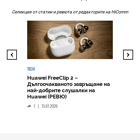
Селекция от статии и ревюта от редакторите на HiComm
TECH
Huawei FreeClip 2 –
Дългоочакваното завръщане на
HICOMME
най-добрите слушалки на
Следв
Huawei (РЕВЮ)
смар
1
|
15.01.2026
личен
0
|