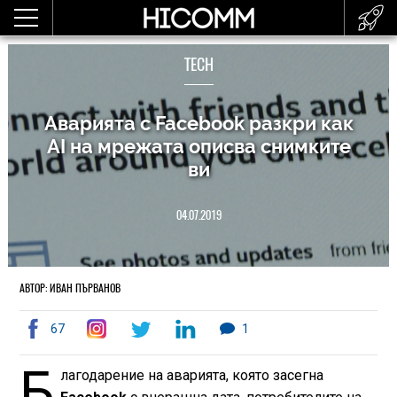
TECH
Аварията с Facebook разкри как
AI на мрежата описва снимките
ви
04.07.2019
АВТОР: ИВАН ПЪРВАНОВ
67
1
Б
лагодарение на аварията, която засегна