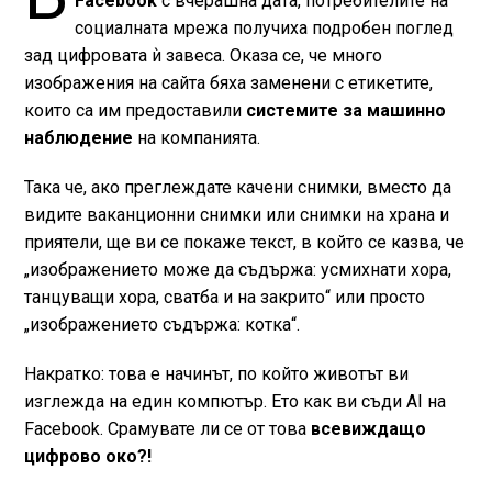
Facebook
с вчерашна дата, потребителите на
социалната мрежа получиха подробен поглед
зад цифровата ѝ завеса. Оказа се, че много
изображения на сайта бяха заменени с етикетите,
които са им предоставили
системите за машинно
наблюдение
на компанията.
Така че, ако преглеждате качени снимки, вместо да
видите ваканционни снимки или снимки на храна и
приятели, ще ви се покаже текст, в който се казва, че
„изображението може да съдържа: усмихнати хора,
танцуващи хора, сватба и на закрито“ или просто
„изображението съдържа: котка“.
Накратко: това е начинът, по който животът ви
изглежда на един компютър. Ето как ви съди AI на
Facebook. Срамувате ли се от това
всевиждащо
цифрово око?!