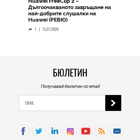
Huawei FreeClip 2 –
Дългоочакваното завръщане на
HICOMME
най-добрите слушалки на
Следв
Huawei (РЕВЮ)
смар
1
|
15.01.2026
личен
0
|
БЮЛЕТИН
Получавай бюлетин по email