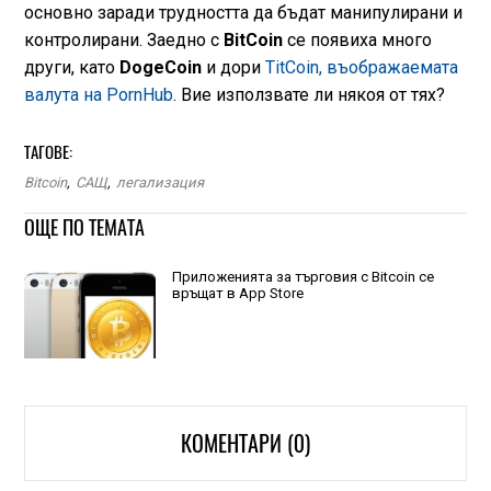
основно заради трудността да бъдат манипулирани и
контролирани. Заедно с
BitCoin
се появиха много
други, като
DogeCoin
и дори
TitCoin, въображаемата
валута на PornHub
. Вие използвате ли някоя от тях?
ТАГОВЕ:
Bitcoin
,
САЩ
,
легализация
ОЩЕ ПО ТЕМАТА
Приложенията за търговия с Bitcoin се
връщат в App Store
КОМЕНТАРИ (0)