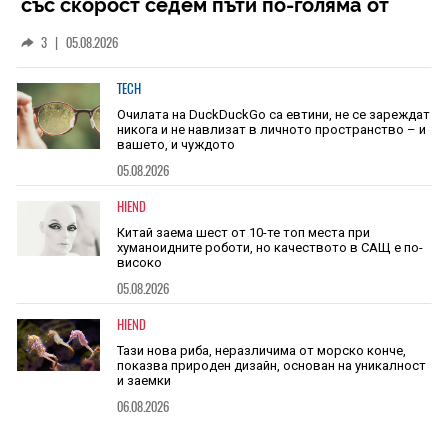
със скорост седем пъти по-голяма от
скоростта на звука
3
|
05.08.2026
TECH
Очилата на DuckDuckGo са евтини, не се зареждат
никога и не навлизат в личното пространство – и
вашето, и чуждото
05.08.2026
HIEND
Китай заема шест от 10-те топ места при
хуманоидните роботи, но качеството в САЩ е по-
високо
05.08.2026
HIEND
Тази нова риба, неразличима от морско конче,
показва природен дизайн, основан на уникалност
и заемки
06.08.2026