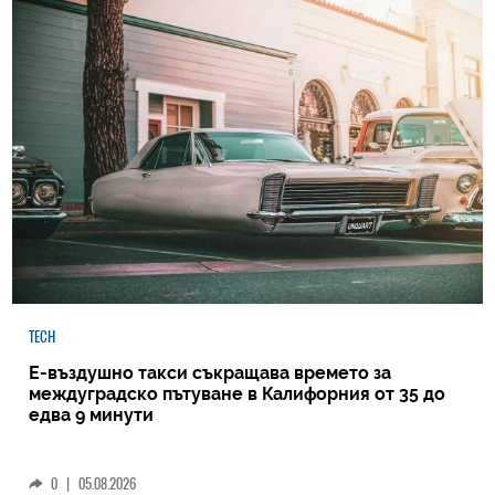
TECH
Е-въздушно такси съкращава времето за
междуградско пътуване в Калифорния от 35 до
едва 9 минути
0
|
05.08.2026