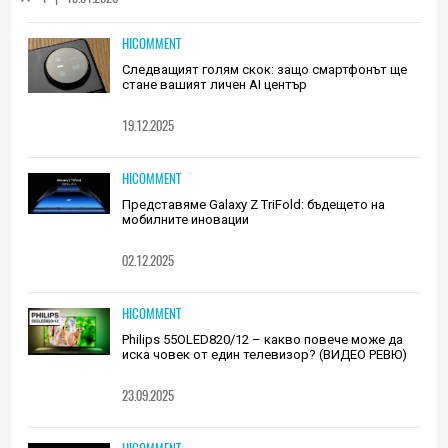
HICOMMENT
Следващият голям скок: защо смартфонът ще
стане вашият личен AI център
19.12.2025
HICOMMENT
Представяме Galaxy Z TriFold: бъдещето на
мобилните иновации
02.12.2025
HICOMMENT
Philips 55OLED820/12 – какво повече може да
иска човек от един телевизор? (ВИДЕО РЕВЮ)
23.09.2025