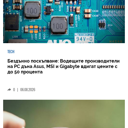
TECH
Бездънно поскъпване: Водещите производители
на РС дъна Asus, MSI и Gigabyte вдигат цените с
до 50 процента
0
|
06.08.2026