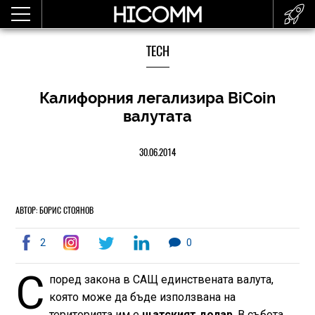
TECH
Калифорния легализира BiCoin
валутата
30.06.2014
АВТОР: БОРИС СТОЯНОВ
2
0
С
поред закона в САЩ единствената валута,
която може да бъде използвана на
територията им е
щатският долар
. В събота