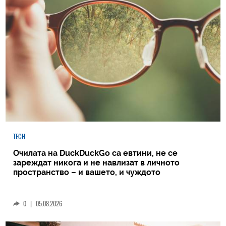
TECH
Очилата на DuckDuckGo са евтини, не се
зареждат никога и не навлизат в личното
пространство – и вашето, и чуждото
0
|
05.08.2026