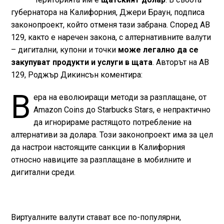
губернатора на Калифорния, Джери Браун, подписа
законопроект, който отменя тази забрана. Според AB
129, както е наречен закона, с алтернативните валути
– дигитални, купони и точки
може легално да се
закупуват продукти и услуги в щата
. Авторът на AB
129, Роджър Дикинсън коментира:
В
ера на еволюиращи методи за разплащане, от
Amazon Coins до Starbucks Stars, е непрактично
да игнорираме растящото потребление на
алтернативи за долара. Този законопроект има за цел
да настрои настоящите санкции в Калифорния
относно навиците за разплащане в мобилните и
дигитални среди.
Виртуалните валути стават все по-популярни,