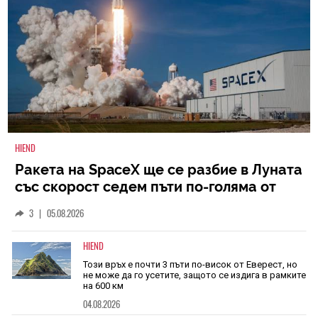
HIEND
Ракета на SpaceX ще се разбие в Луната
със скорост седем пъти по-голяма от
скоростта на звука
3
|
05.08.2026
HIEND
Този връх е почти 3 пъти по-висок от Еверест, но
не може да го усетите, защото се издига в рамките
на 600 км
04.08.2026