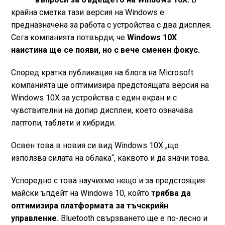
крайна сметка тази версия на Windows е
предназначена за работа с устройства с два дисплея.
Сега компанията потвърди, че
Windows 10X
наистина ще се появи, но с вече сменен фокус.
Според кратка публикация на блога на Microsoft
компанията ще оптимизира предстоящата версия на
Windows 10X за устройства с един екран и с
чувствителни на допир дисплеи, което означава
лаптопи, таблети и хибриди.
Освен това в новия си вид Windows 10X „ще
използва силата на облака“, каквото и да значи това.
Успоредно с това научихме нещо и за предстоящия
майски ъпдейт на Windows 10, който
трябва да
оптимизира платформата за тъчскрийн
управление.
Bluetooth свързването ще е по-лесно и