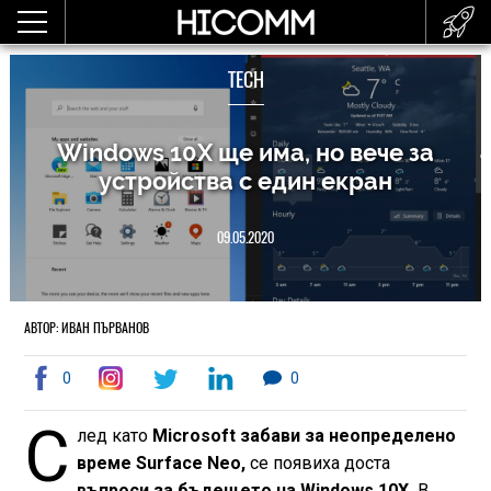
TECH
Windows 10X ще има, но вече за
устройства с един екран
09.05.2020
АВТОР: ИВАН ПЪРВАНОВ
0
0
С
лед като
Microsoft
забави за неопределено
време Surface Neo,
се появиха доста
въпроси за бъдещето на Windows 10X.
В