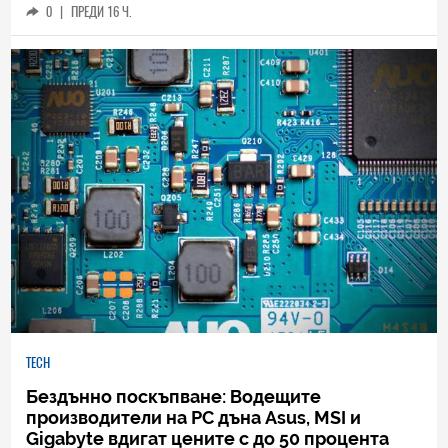
0
|
ПРЕДИ 16 Ч.
TECH
Бездънно поскъпване: Водещите
производители на РС дъна Asus, MSI и
Gigabyte вдигат цените с до 50 процента