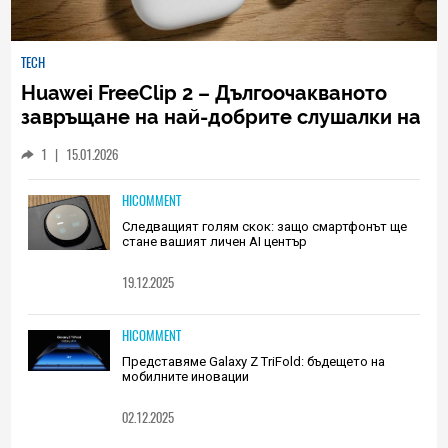
TECH
Huawei FreeClip 2 – Дългоочакваното
завръщане на най-добрите слушалки на
Huawei (РЕВЮ)
1
|
15.01.2026
HICOMMENT
Следващият голям скок: защо смартфонът ще
стане вашият личен AI център
19.12.2025
HICOMMENT
Представяме Galaxy Z TriFold: бъдещето на
мобилните иновации
02.12.2025