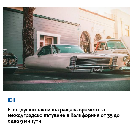
TECH
Е-въздушно такси съкращава времето за
междуградско пътуване в Калифорния от 35 до
едва 9 минути