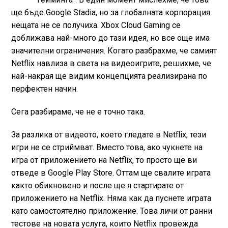
ще бъде Google Stadia, но за глобалната корпорация
нещата не се получиха. Xbox Cloud Gaming се
доближава най-много до тази идея, но все още има
значителни ограничения. Когато разбрахме, че самият
Netflix навлиза в света на видеоигрите, решихме, че
най-накрая ще видим концепцията реализирана по
перфектен начин.
Сега разбираме, че не е точно така.
За разлика от видеото, което гледате в Netflix, тези
игри не се стриймват. Вместо това, ако чукнете на
игра от приложението на Netflix, то просто ще ви
отведе в Google Play Store. Оттам ще свалите играта
както обикновено и после ще я стартирате от
приложението на Netflix. Няма как да пуснете играта
като самостоятелно приложение. Това личи от ранни
тестове на новата услуга, които Netflix провежда