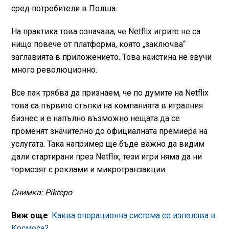
сред потребители в Полша.
На практика това означава, че Netflix игрите не са
нищо повече от платформа, която „заключва“
заглавията в приложението. Това наистина не звучи
много революционно.
Все пак трябва да признаем, че по думите на Netflix
това са първите стъпки на компанията в игралния
бизнес и е напълно възможно нещата да се
променят значително до официалната премиера на
услугата. Така например ще бъде важно да видим
дали стартирани през Netflix, тези игри няма да ни
тормозят с реклами и микротранзакции.
Снимка: Pikrepo
Виж още
:
Каква операционна система се използва в
Космоса?