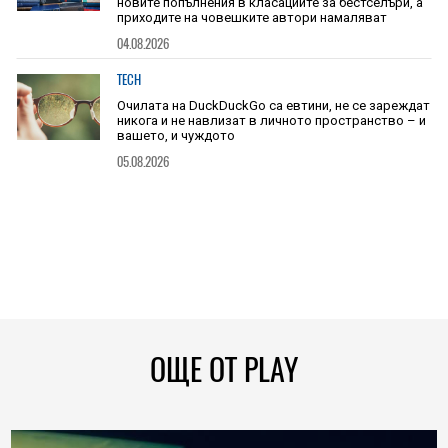
новите попълнения в класациите за бестселъри, а
приходите на човешките автори намаляват
04.08.2026
TECH
Очилата на DuckDuckGo са евтини, не се зареждат
никога и не навлизат в личното пространство – и
вашето, и чуждото
05.08.2026
ОЩЕ ОТ PLAY