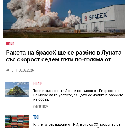
HIEND
Ракета на SpaceX ще се разбие в Луната
със скорост седем пъти по-голяма от
скоростта на звука
3
|
05.08.2026
HIEND
Този връх е почти 3 пъти по-висок от Еверест, но
не може да го усетите, защото се издига в рамките
на 600 км
04.08.2026
TECH
Книгите, създадени от ИИ, вече са 33 процента от