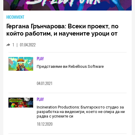
HICOMMENT
Гергана Грънчарова: Всеки проект, по
който работим, и научените уроци от
него са неизменна част от пътя, който
1
|
01.04.2022
трябва да извървим като екип
(ИНТЕРВЮ)
PLAY
Представяме ви Rebellious Software
04.01.2021
PLAY
Incineration Productions: Българското студио за
разработка на видеоигри, което не спира да ни
радва с успехите си
18.12.2020