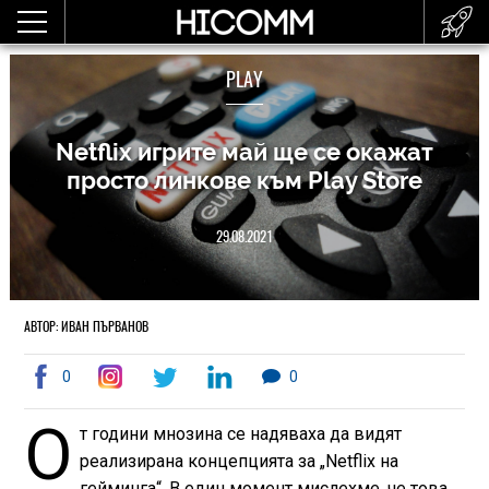
PLAY
Netflix игрите май ще се окажат
просто линкове към Play Store
29.08.2021
АВТОР: ИВАН ПЪРВАНОВ
0
0
О
т години мнозина се надяваха да видят
реализирана концепцията за „Netflix на
гейминга“. В един момент мислехме, че това