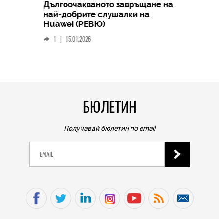
Дългоочакваното завръщане на
HICOMME
най-добрите слушалки на
Следв
Huawei (РЕВЮ)
смар
1
|
15.01.2026
личен
0
|
БЮЛЕТИН
Получавай бюлетин по email