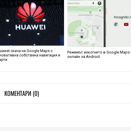
uawei скача на Google Maps с
Режимът инкогнито в Google Maps 
новативна собствена навигация и
онлайн за Android
арти
КОМЕНТАРИ (0)