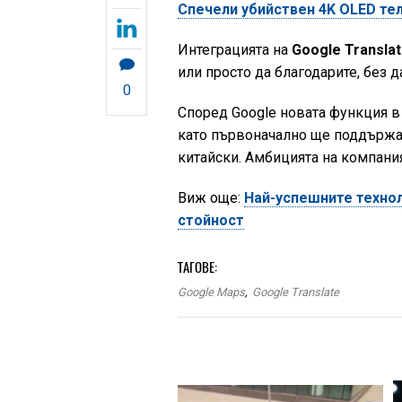
Спечели убийствен 4K OLED тел
Интеграцията на
Google Transla
или просто да благодарите, без 
0
Според Google новата функция в M
като първоначално ще поддържа 
китайски. Амбицията на компания
Bиж още:
Най-успешните технол
стойност
ТАГОВЕ:
Google Maps
,
Google Translate