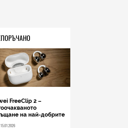
TECH
Книгите, създадени от ИИ, вече
са 33 процента от новите
попълнения в класациите за
бестселъри, а приходите на
човешките автори намаляват
04.08.2026
ЕПОРЪЧАНО
TECH
Моделите iPhone 18 Pro може
да струват до 300 долара
повече
04.08.2026
ei FreeClip 2 –
гоочакваното
ръщане на най-добрите
шалки на Huawei (РЕВЮ)
15.01.2026