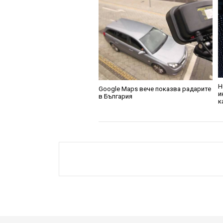
H
Google Maps вече показва радарите
и
в България
к