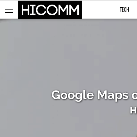
TECH
Google Maps с
н