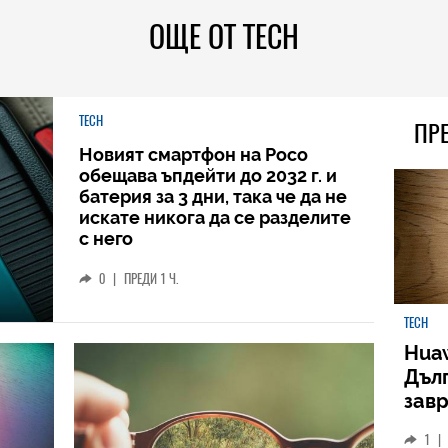
ОЩЕ ОТ TECH
TECH
ПР
Новият смартфон на Poco
обещава ъпдейти до 2032 г. и
батерия за 3 дни, така че да не
искате никога да се разделите
с него
0
|
ПРЕДИ 1 Ч.
TECH
Huaw
Дъл
зав
слу
1
|