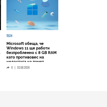
TECH
Microsoft обеща, че
Windows 11 ще работи
а
безпроблемно с 8 GB RAM
като противовес на
недостига на памет
0
|
03.08.2026