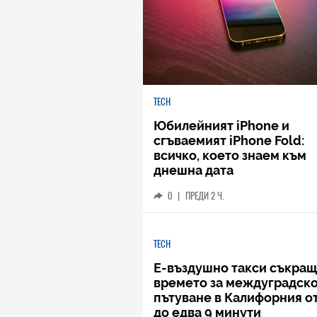
TECH
Юбилейният iPhone и
сгъваемият iPhone Fold:
всичко, което знаем към
днешна дата
0
|
ПРЕДИ 2 Ч.
TECH
Е-въздушно такси съкращ
времето за междуградск
пътуване в Калифорния от
до едва 9 минути