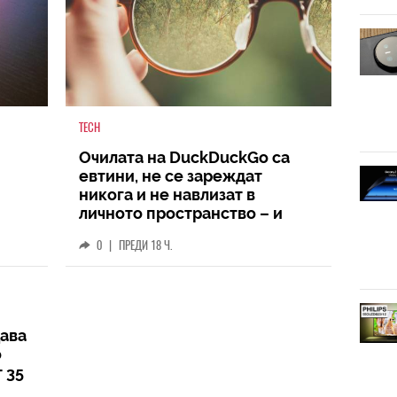
TECH
Очилата на DuckDuckGo са
евтини, не се зареждат
никога и не навлизат в
личното пространство – и
вашето, и чуждото
0
|
ПРЕДИ 18 Ч.
ава
о
 35