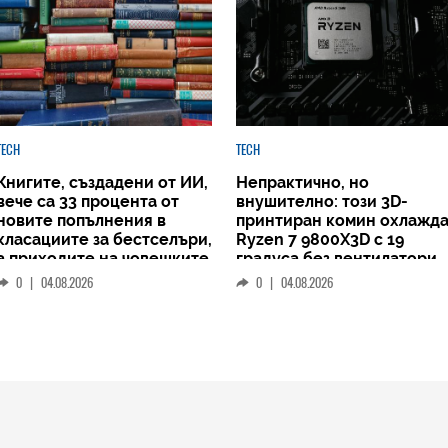
TECH
TECH
Книгите, създадени от ИИ,
Непрактично, но
вече са 33 процента от
внушително: този 3D-
новите попълнения в
принтиран комин охлажд
класациите за бестселъри,
Ryzen 7 9800X3D с 19
а приходите на човешките
градуса без вентилатори
автори намаляват
0
|
04.08.2026
0
|
04.08.2026