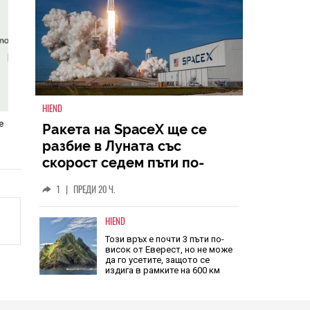
HIEND
е
Ракета на SpaceX ще се
разбие в Луната със
скорост седем пъти по-
голяма от скоростта на
1
|
ПРЕДИ 20 Ч.
звука
HIEND
Този връх е почти 3 пъти по-
висок от Еверест, но не може
да го усетите, защото се
издига в рамките на 600 км
04.08.2026