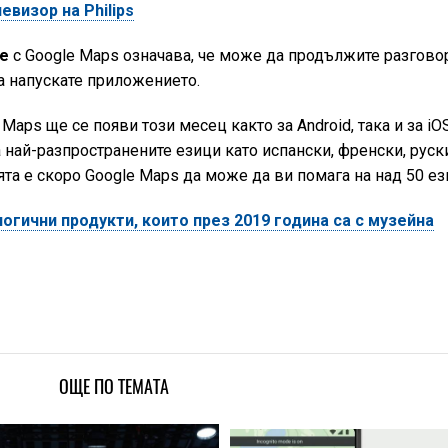
евизор на Philips
te
c Google Maps означава, че може да продължите разгово
да напускате приложението.
aps ще се появи този месец както за Android, така и за iOS
най-разпространените езици като испански, френски, руск
та е скоро Google Maps да може да ви помага на над 50 ез
огични продукти, които през 2019 година са с музейна
ОЩЕ ПО ТЕМАТА