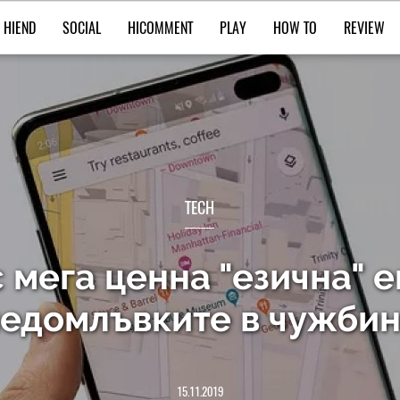
HIEND
SOCIAL
HICOMMENT
PLAY
HOW TO
REVIEW
TECH
 мега ценна "езична" е
едомлъвките в чужби
15.11.2019