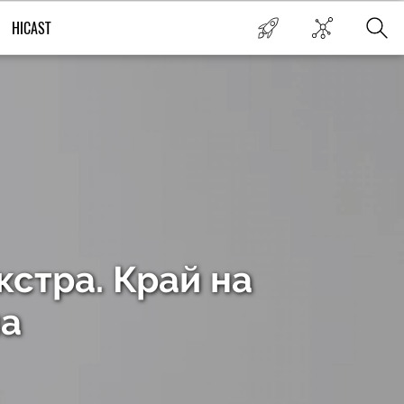
HICAST
кстра. Край на
на