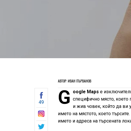
АВТОР: ИВАН ПЪРВАНОВ
G
oogle Maps
е изключителн
специфично място, което п
49
и жив човек, който да ви 
името на мястото, което търсите
името и адреса на търсената лок