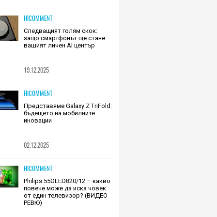
HICOMMENT
Следващият голям скок:
защо смартфонът ще стане
вашият личен AI център
19.12.2025
HICOMMENT
Представяме Galaxy Z TriFold:
бъдещето на мобилните
иновации
02.12.2025
HICOMMENT
Philips 55OLED820/12 – какво
повече може да иска човек
от един телевизор? (ВИДЕО
РЕВЮ)