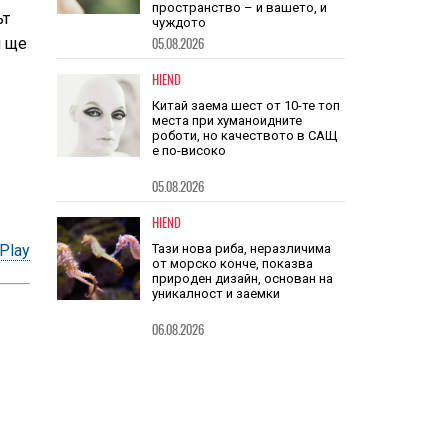
ът
Очилата на DuckDuckGo са
евтини, не се зареждат никога
и ще
и не навлизат в личното
пространство – и вашето, и
чуждото
05.08.2026
HIEND
Китай заема шест от 10-те топ
места при хуманоидните
роботи, но качеството в САЩ
е по-високо
05.08.2026
Play
HIEND
Тази нова риба, неразличима
от морско конче, показва
природен дизайн, основан на
уникалност и заемки
06.08.2026