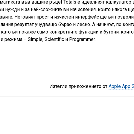
матиката във вашите ръце! Totals е идеалният калкулатор 
и нужди и за най-сложните ви изчисления, които някога щ
авите. Неговият прост и изчистен интерфейс ще ви позволи
лания резултат учудващо бързо и лесно. А начинът, по койт
е като ви покаже само конкретните функции и бутони, които
и режима – Simple, Scientific и Programmer.
Изтегли приложението от
Apple App S