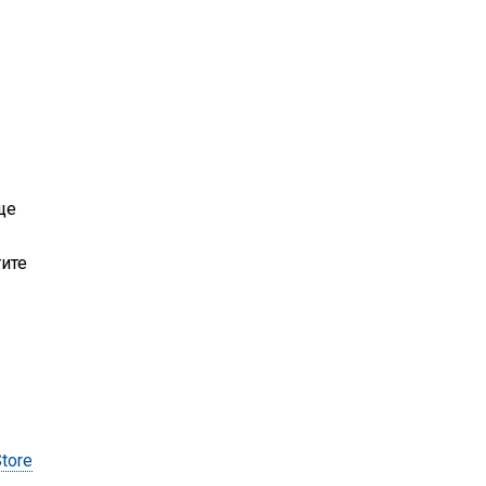
ще
тите
tore