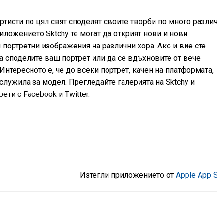
ртисти по цял свят споделят своите творби по много разли
риложението Sktchy те могат да открият нови и нови
портретни изображения на различни хора. Ако и вие сте
а споделите ваш портрет или да се вдъхновите от вече
нтересното е, че до всеки портрет, качен на платформата,
ослужила за модел. Прегледайте галерията на Sktchy и
ти с Facebook и Twitter.
Изтегли приложението от
Apple App S