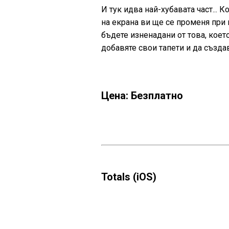
И тук идва най-хубавата част... 
на екрана ви ще се променя при 
бъдете изненадани от това, кое
добавяте свои тапети и да създа
Цена: Безплатно
Totals (iOS)