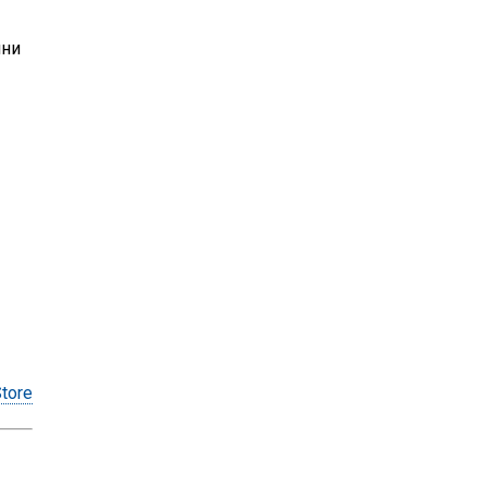
чни
tore