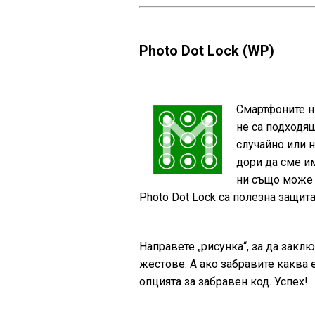
Photo Dot Lock (WP)
Смартфоните н
не са подходя
случайно или н
дори да сме им
ни също може 
Photo Dot Lock са полезна защит
Направете „рисунка“, за да закл
жестове. А ако забравите каква 
опцията за забравен код. Успех!