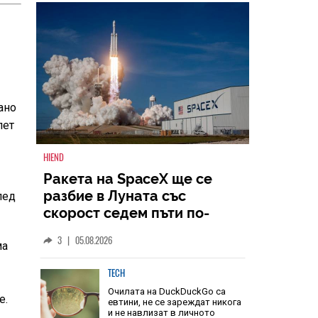
НАЙ-ЧЕТЕНИ
ВСИЧКИ
ано
пет
лед
HIEND
Ракета на SpaceX ще се
разбие в Луната със
ма
скорост седем пъти по-
голяма от скоростта на
3
|
05.08.2026
звука
е.
TECH