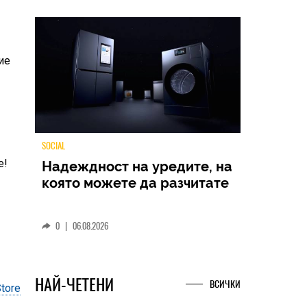
ие
е!
TECH
Samsung Galaxy Z Fold8
Ultra – ново име, познато
представяне
0
|
04.08.2026
tore