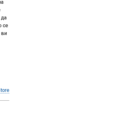
за
е
 да
о се
 ви
tore