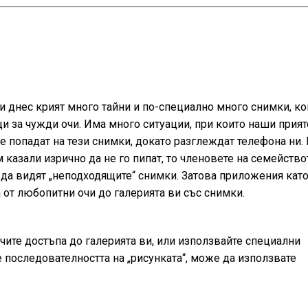
и днес крият много тайни и по-специално много снимки, ко
щи за чужди очи. Има много ситуации, при които наши прия
е попадат на тези снимки, докато разглеждат телефона ни.
 казали изрично да не го пипат, то членовете на семейство
да видят „неподходящите“ снимки. Затова приложения кат
а от любопитни очи до галерията ви със снимки.
ючите достъпа до галерията ви, или използвайте специални
е последователността на „рисунката“, може да използвате