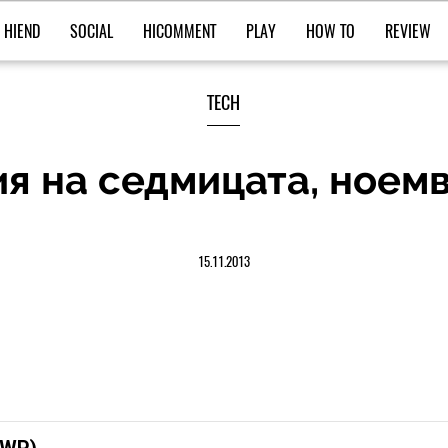
HIEND
SOCIAL
HICOMMENT
PLAY
HOW TO
REVIEW
TECH
я на седмицата, ноемвр
15.11.2013