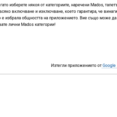
Когато изберете някоя от категориите, наречени Mados, тапет
всяко включване и изключване, което гарантира, че винаг
то е избрала общността на приложението. Вие също може да
вате лични Mados категории!
Изтегли приложението от
Google 