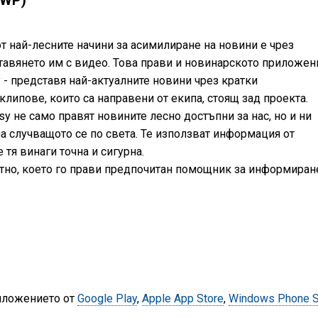
 WP)
от най-лесните начини за асимилиране на новини е чрез
тавянето им с видео. Това прави и новинарското приложен
 - представя най-актуалните новини чрез кратки
липове, които са направени от екипа, стоящ зад проекта.
y не само правят новините лесно достъпни за нас, но и ни
а случващото се по света. Те използват информация от
 тя винаги точна и сигурна.
тно, което го прави предпочитан помощник за информиран
иложението от
Google Play
,
Apple App Store
,
Windows Phone S