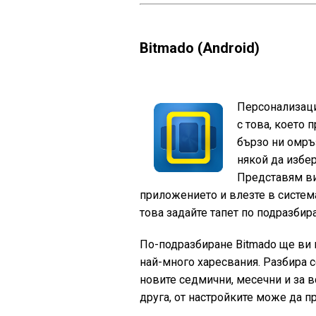
Bitmado (Android)
Персонализаци
с това, което 
бързо ни омръ
някой да избер
Представям ви 
приложението и влезте в система
това задайте тапет по подразбира
По-подразбиране Bitmado ще ви 
най-много харесвания. Разбира с
новите седмични, месечни и за в
друга, от настройките може да 