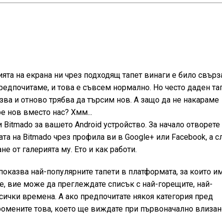
ята на екрана ни чрез подходящ тапет винаги е било свърз
предпочитаме, и това е съвсем нормално. Но често даден та
зва и отново трябва да търсим нов. А защо да не накараме
е нов вместо нас? Хмм...
Bitmado за вашето Android устройство. За начало отворете
та на Bitmado чрез профила ви в Google+ или Facebook, а с
не от галерията му. Ето и как работи.
показва най-популярните тапети в платформата, за които и
е, вие може да преглеждате списък с най-горещите, най-
сички времена. А ако предпочитате някоя категория пред
промените това, което ще виждате при първоначално влизан