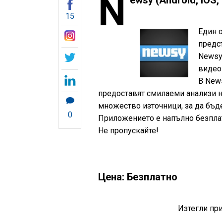
N
ewsy (Android, iOS,
15
Един 
предс
Newsy
видеок
В News
предоставят смилаеми анализи н
множество източници, за да бъде
0
Приложението е напълно безпла
Не пропускайте!
Цена: Безплатно
Изтегли пр