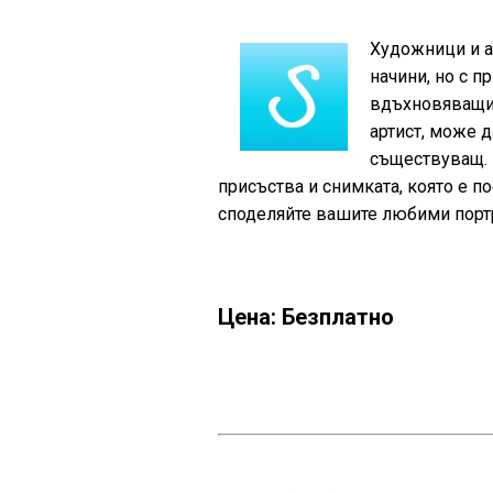
Художници и а
начини, но с п
вдъхновяващи 
артист, може д
съществуващ. И
присъства и снимката, която е п
споделяйте вашите любими портре
Цена: Безплатно