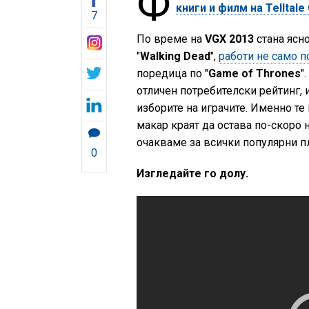
Ф
книги и филм на Telltal
7
По време на
VGX 2013
стана ясно
"
Walking Dead
",
работи не само по
поредица по "
Game of Thrones
"
отличен потребителски рейтинг, 
изборите на играчите. Именно те
макар краят да остава по-скоро
очакваме за всички популярни п
0
Изгледайте го долу.