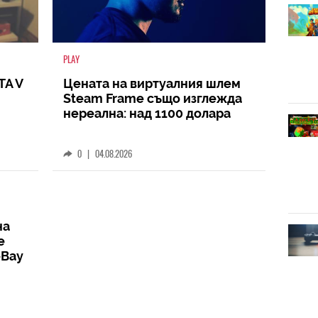
PLAY
TA V
Цената на виртуалния шлем
Steam Frame също изглежда
нереална: над 1100 долара
0
|
04.08.2026
на
е
eBay