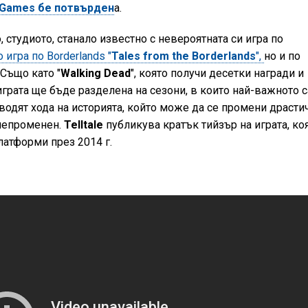
e Games бе потвърден
а.
, студиото, станало известно с невероятната си игра по
 игра по Borderlands "
Tales from the Borderlands
",
но и по
. Също като "
Walking Dead
", която получи десетки награди и
играта ще бъде разделена на сезони, в които най-важното с
 водят хода на историята, който може да се промени драсти
 непроменен.
Telltale
публикува кратък тийзър на играта, ко
латформи през 2014 г.