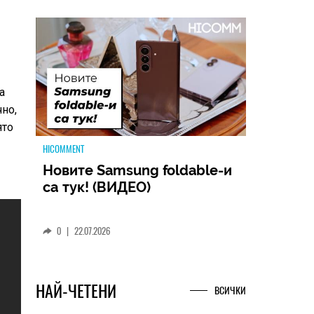
а
чно,
HICOMMENT
ято
MSI Cyborg 15 MAX: Когато
производителността
срещне футуристичния
дизайн (РЕВЮ)
0
|
09.07.2026
НАЙ-ЧЕТЕНИ
ВСИЧКИ