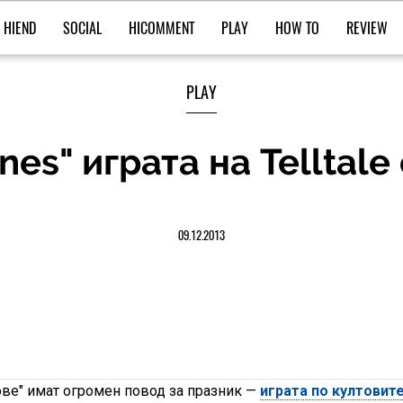
HIEND
SOCIAL
HICOMMENT
PLAY
HOW TO
REVIEW
PLAY
nes" играта на Telltale
09.12.2013
ове" имат огромен повод за празник —
играта по култовит