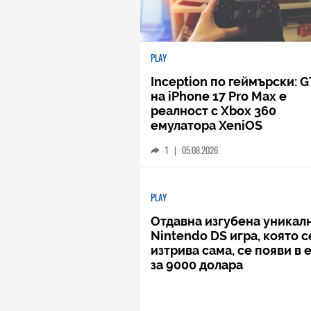
PLAY
Inception по геймърски: G
на iPhone 17 Pro Max е
реалност с Xbox 360
емулатора XeniOS
1
|
05.08.2026
PLAY
Отдавна изгубена уникал
Nintendo DS игра, която с
изтрива сама, се появи в 
за 9000 долара