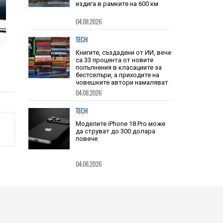
04.08.2026
TECH
Книгите, създадени от ИИ, вече
са 33 процента от новите
попълнения в класациите за
бестселъри, а приходите на
човешките автори намаляват
04.08.2026
TECH
Моделите iPhone 18 Pro може
да струват до 300 долара
повече
04.08.2026