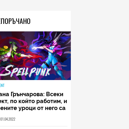
ЕПОРЪЧАНО
ENT
ана Грънчарова: Всеки
кт, по който работим, и
ените уроци от него са
менна част от пътя,
01.04.2022
о трябва да извървим
о екип (ИНТЕРВЮ)