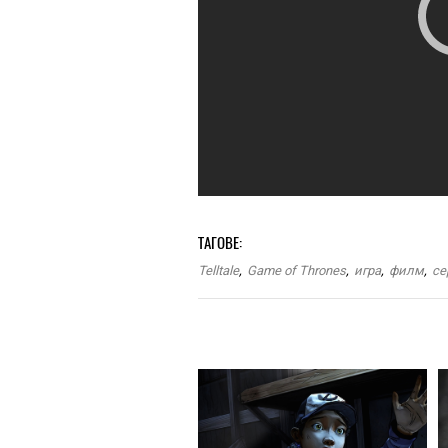
ТАГОВЕ:
Telltale
,
Game of Thrones
,
игра
,
филм
,
се