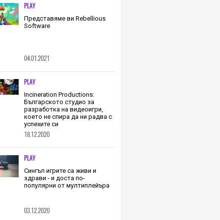
PLAY
Представяме ви Rebellious
Software
04.01.2021
PLAY
Incineration Productions:
Българското студио за
разработка на видеоигри,
което не спира да ни радва с
успехите си
18.12.2020
PLAY
Сингъл игрите са живи и
здрави - и доста по-
популярни от мултиплейъра
03.12.2020