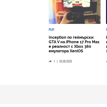
PLAY
Inception по геймърски:
GTA V на iPhone 17 Pro Max
е реалност с Xbox 360
емулатора XeniOS
1
|
05.08.2026