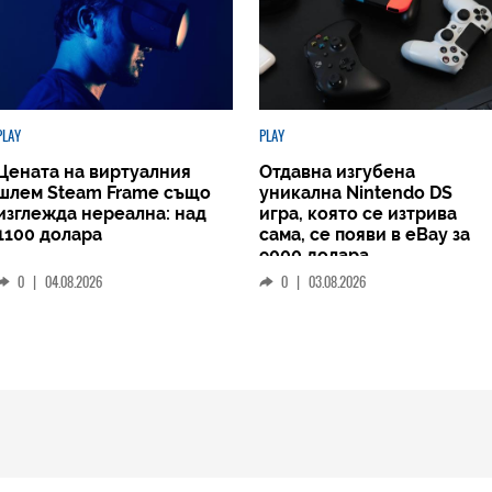
PLAY
PLAY
Цената на виртуалния
Отдавна изгубена
шлем Steam Frame също
уникална Nintendo DS
изглежда нереална: над
игра, която се изтрива
1100 долара
сама, се появи в eBay за
9000 долара
0
|
04.08.2026
0
|
03.08.2026