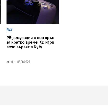
PLAY
PS5 емулация с нов връх
за кратко време: 3D игри
вече вървят в Kyty
0
|
03.08.2026