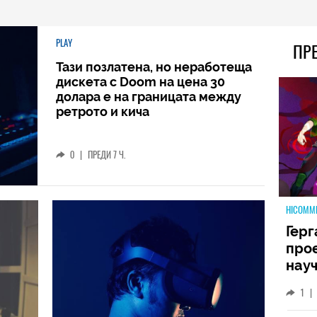
PLAY
ПР
Тази позлатена, но неработеща
дискета с Doom на цена 30
долара е на границата между
ретрото и кича
0
|
ПРЕДИ 7 Ч.
HICOMM
Герг
прое
науч
неиз
1
|
койт
кат