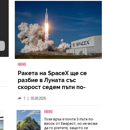
HIEND
Ракета на SpaceX ще се
разбие в Луната със
скорост седем пъти по-
голяма от скоростта на
1
|
05.08.2026
звука
HIEND
Този връх е почти 3 пъти по-
висок от Еверест, но не може
да го усетите, защото се
издига в рамките на 600 км