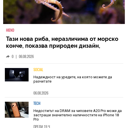
HIEND
Тази нова риба, неразличима от морско
конче, показва природен дизайн,
основан на уникалност и заемки
0
|
06.08.2026
SOCIAL
Надеждност на уредите, на която можете да
разчитате
06.08.2026
TECH
Недостигът на DRAM за чиповете A20 Pro може да
застраши значително наличностите на iPhone 18
Pro
ПРЕДИ 19 Ч.