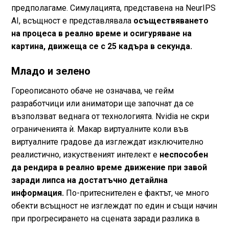
предполагаме. Симулацията, представена на NeurIPS
AI, всъщност е представлявала
осъществяването
на процеса в реално време и осигуряване на
картина, движеща се с 25 кадъра в секунда.
Младо и зелено
Гореописаното обаче не означава, че гейм
разработчици или аниматори ще започнат да се
възползват веднага от технологията. Nvidia не скри
ограниченията ѝ. Макар виртуалните коли във
виртуалните градове да изглеждат изключително
реалистично, изкуственият интелект е
неспособен
да рендира в реално време движение при завой
заради липса на достатъчно детайлна
информация.
По-притеснителен е фактът, че много
обекти всъщност не изглеждат по един и същи начин
при прогресирането на сцената заради разлика в