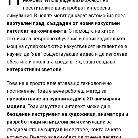
Монреал Nvidia даде възможност на
посетителите да изпробват интересна
симулация. В нея те могат да карат автомобил през
виртуален град, създаден от новия изкуствен
интелект на компанията.
С помощта на хитри
техники за невронно обучение и производителната
мощ на суперкомпютър изкуственият интелект се е
научил да “яде” съществуващи видеа и да използва
обектите и околната среда в тях, за да създава
интерактивни светове.
Това не е просто впечатляващо технологично
постижение. Това е вече работещ метод за
преработване на сурови кадри в 3D анимирани
модели.
Този изкуствен интелект може да е
безценен инструмент на художници, аниматори и
разработчици на видеоигри
и симулации за
създаването на виртуални светове, които са като
истински. Вместо всеки обект да отнема десетки