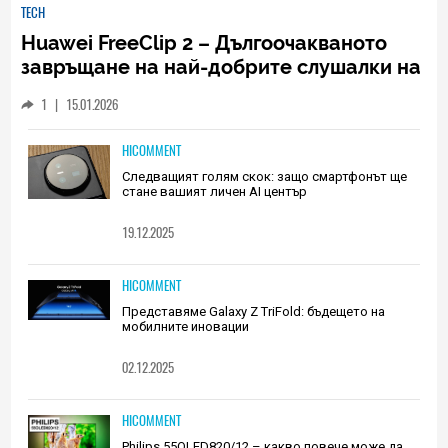
TECH
Huawei FreeClip 2 – Дългоочакваното
завръщане на най-добрите слушалки на
Huawei (РЕВЮ)
1
|
15.01.2026
HICOMMENT
Следващият голям скок: защо смартфонът ще
стане вашият личен AI център
19.12.2025
HICOMMENT
Представяме Galaxy Z TriFold: бъдещето на
мобилните иновации
02.12.2025
HICOMMENT
Philips 55OLED820/12 – какво повече може да