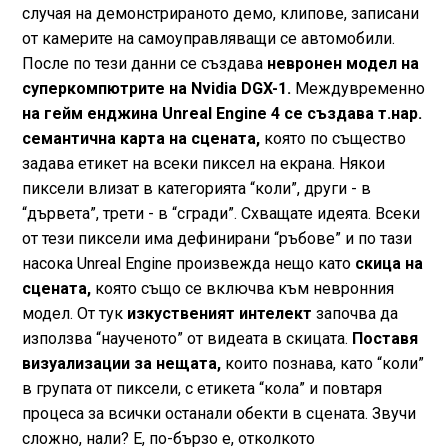
случая на демонстрираното демо, клипове, записани
от камерите на самоуправляващи се автомобили.
После по тези данни се създава
невронен модел на
суперкомпютрите на Nvidia DGX-1.
Междувременно
на гейм енджина Unreal Engine 4 се създава т.нар.
семантична карта на сцената,
която по същество
задава етикет на всеки пиксел на екрана. Някои
пиксели влизат в категорията “коли”, други - в
“дървета”, трети - в “сгради”. Схващате идеята. Всеки
от тези пиксели има дефинирани “ръбове” и по тази
насока Unreal Engine произвежда нещо като
скица на
сцената,
която също се включва към невронния
модел. От тук
изкуственият интелект
започва да
използва “наученото” от видеата в скицата.
Поставя
визуализации за нещата,
които познава, като “коли”
в групата от пиксели, с етикета “кола” и повтаря
процеса за всички останали обекти в сцената. Звучи
сложно, нали? Е, по-бързо е, отколкото