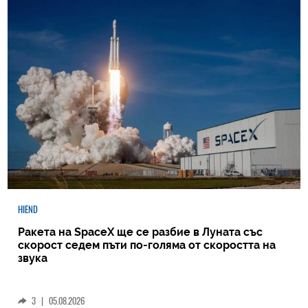
HIEND
Ракета на SpaceX ще се разбие в Луната със
скорост седем пъти по-голяма от скоростта на
звука
3
|
05.08.2026