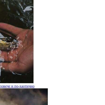
 повече и по-хаотично