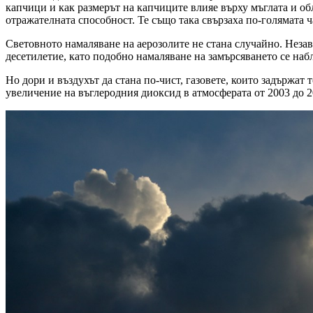
капчици и как размерът на капчиците влияе върху мъглата и об
отражателната способност. Те също така свързаха по-голямата ч
Световното намаляване на аерозолите не стана случайно. Неза
десетилетие, като подобно намаляване на замърсяването се наб
Но дори и въздухът да стана по-чист, газовете, които задържа
увеличение на въглеродния диоксид в атмосферата от 2003 до 20