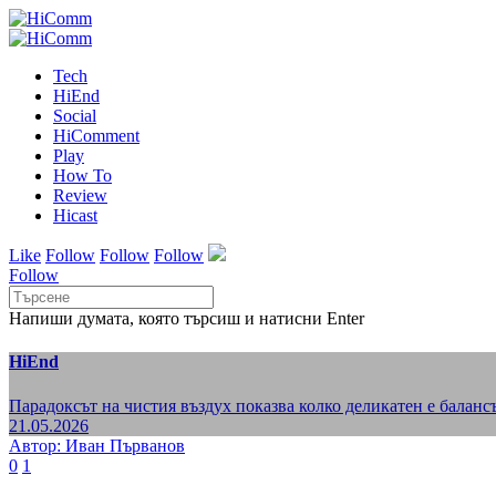
Tech
HiEnd
Social
HiComment
Play
How To
Review
Hicast
Like
Follow
Follow
Follow
Follow
Напиши думата, която търсиш и натисни Enter
HiEnd
Парадоксът на чистия въздух показва колко деликатен е балансъ
21.05.2026
Автор: Иван Първанов
0
1