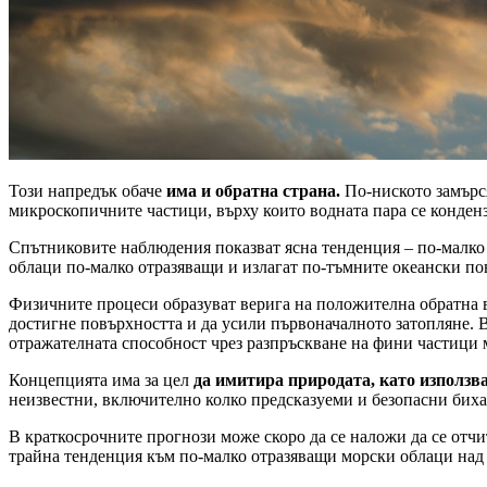
Този напредък обаче
има и обратна страна.
По-ниското замърся
микроскопичните частици, върху които водната пара се кондензи
Спътниковите наблюдения показват ясна тенденция – по-малко 
облаци по-малко отразяващи и излагат по-тъмните океански по
Физичните процеси образуват верига на положителна обратна вр
достигне повърхността и да усили първоначалното затопляне. В
отражателната способност чрез разпръскване на фини частици мо
Концепцията има за цел
да имитира природата, като използв
неизвестни, включително колко предсказуеми и безопасни биха
В краткосрочните прогнози може скоро да се наложи да се отчи
трайна тенденция към по-малко отразяващи морски облаци над