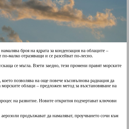
 намалява броя на ядрата за кондензация на облаците –
 по-малко отразяващи и се разсейват по-лесно.
скаща се мъгла. Взети заедно, тези промени правят морските
, което позволява на още повече късовълнова радиация да
а морските облаци – предложен метод за възстановяване на
 процес на развитие. Новите открития подчертават ключови
а аерозоли продължават да намаляват, проучването сочи към