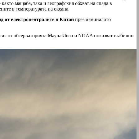
 както мащаба, така и географския обхват на спада в
ените в температурата на океана.
ид от електроцентралите в Китай
през изминалото
вания от обсерваторията Мауна Лоа на NOAA показват стабилно