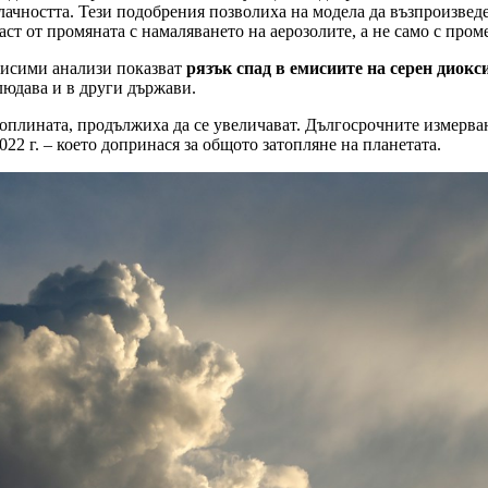
лачността. Тези подобрения позволиха на модела да възпроизведе
аст от промяната с намаляването на аерозолите, а не само с пром
висими анализи показват
рязък спад в емисиите на серен диокс
людава и в други държави.
т топлината, продължиха да се увеличават. Дългосрочните измер
22 г. – което допринася за общото затопляне на планетата.