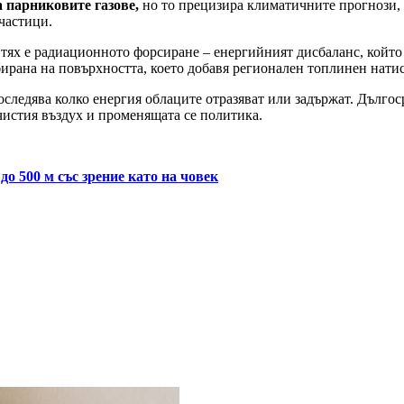
 парниковите газове,
но то прецизира климатичните прогнози, к
частици.
 тях е радиационното форсиране – енергийният дисбаланс, който
ирана на повърхността, което добавя регионален топлинен натис
следява колко енергия облаците отразяват или задържат. Дългос
чистия въздух и променящата се политика.
о 500 м със зрение като на човек