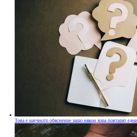
Това е научното обяснение защо някои хора повтарят ед