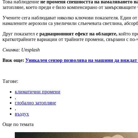
Това наблюдение
не променя спешността на намаляването на
затопляне, което преди е било компенсирано от замърсяващите 
Учените сега наблюдават няколко ключови показателя. Един от
намалените аерозоли са увеличили слънчевата светлина, абсорб
Друг показател е
радиационният ефект на облаците,
който про
краткотрайните вариации от трайните промени, свързани с по-
Снимка: Unsplash
Виж още:
Уникален сензор позволява на машини да виждат д
Тагове:
климатични промени
,
глобално затопляне
,
въздух
Още по темата