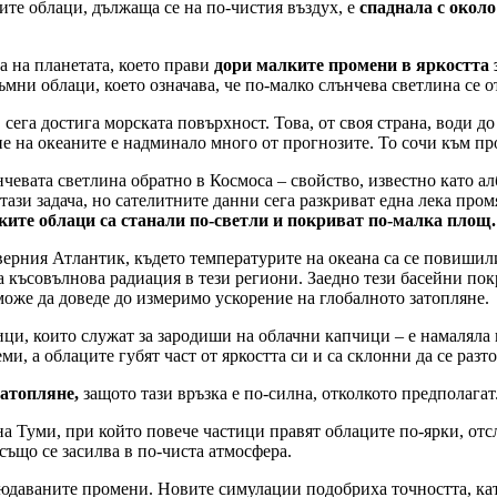
ите облаци, дължаща се на по-чистия въздух, е
спаднала с около
а на планетата, което прави
дори малките промени в яркостта 
ъмни облаци, което означава, че по-малко слънчева светлина се о
 сега достига морската повърхност. Това, от своя страна, води д
е на океаните е надминало много от прогнозите. То сочи към пр
чевата светлина обратно в Космоса – свойство, известно като алб
тази задача, но сателитните данни сега разкриват една лека про
ките облаци са станали по-светли и покриват по-малка площ.
ерния Атлантик, където температурите на океана са се повишили
а късовълнова радиация в тези региони. Заедно тези басейни пок
може да доведе до измеримо ускорение на глобалното затопляне.
и, които служат за зародиши на облачни капчици – е намаляла в
и, а облаците губят част от яркостта си и са склонни да се разт
затопляне,
защото тази връзка е по-силна, отколкото предполагат
на Туми, при който повече частици правят облаците по-ярки, отс
също се засилва в по-чиста атмосфера.
юдаваните промени. Новите симулации подобриха точността, кат