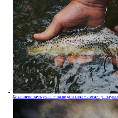
Кокаиново замърсяване на водата кара сьомгата да плува