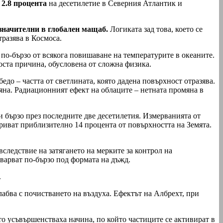
 2.8 процента
на десетилетие в Северния Атлантик и
значителни в глобален мащаб.
Логиката зад това, което се
тразява в Космоса.
о по-бързо от всякога повишаване на температурите в океаните.
оста причина, обусловена от сложна физика.
едо – частта от светлината, която дадена повърхност отразява.
мяна. Радиационният ефект на облаците – нетната промяна в
 бързо през последните две десетилетия. Измерванията от
риват приблизително 14 процента от повърхността на Земята.
следствие на затягането на мерките за контрол на
оварват по-бързо под формата на дъжд.
.
лабва с почистването на въздуха. Ефектът на Албрехт, при
о усъвършенстваха начина, по който частиците се активират в