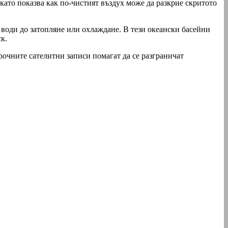
ато показва как по-чистият въздух може да разкрие скритото
 води до затопляне или охлаждане. В тези океански басейни
к.
рочните сателитни записи помагат да се разграничат