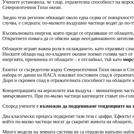
Учените установиха, че т.нар. отразителна способност на морск
Североизточния Тихи океан.
Заедно тези региони обхващат около една седма от повърхностт
случва, е следната: по-малкото въздушни частици водят до по-т
Късовълновата енергия, която преди се отразяваше от облаците,
Откритието помага да се обясни защо неотдавнашното затоплян
Облаците играят важна роля в охлаждането, като отразяват слън
Ниските облаци над по-хладните океани поемат голяма част от 
енергията, причинена от облаците – е отслабнал, тъй като
морс
Екипът се съсредоточи върху Североизточния Тихи океан и Сев
набора от данни на НАСА показват постоянен спад в отразенат
Дори и скромен спад в отражателната способност на облаците 
Концентрацията на аерозолите във въздуха – миниатюрни частиц
замърсяването. При по-малко частици капчиците стават по-голем
Според учените е
възможно да подценяваме тенденциите на 
Два класически процеса подкрепят тази теза с цифри. Ефектът 
който по-малко частици могат да съкратят живота на облаците, 
Много модели на земната система не са отразили напълно набл