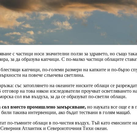
ване с частици носи значителни ползи за здравето, но също така
ра, за да образува капчици. С по-малко частици облаците стават
блестящи капчици, по-големи размери на капките и по-бързо спу
върхности на повече слънчева светлина.
ъзка: със затоплянето на океаните ниските облаци се разреждат
 отговор на това някои изследователи проучват осветляването н
рска сол във въздуха, за да се образуват по-светли облаци.
а сол вместо промишлено замърсяване,
но науката все още е в
 били такива интервенции, ако бъдат тествани в голям мащаб.
тат по-тъмните облаци в по-чистия въздух. Тъй като емисиите н
 Северния Атлантик и Североизточния Тихи океан.