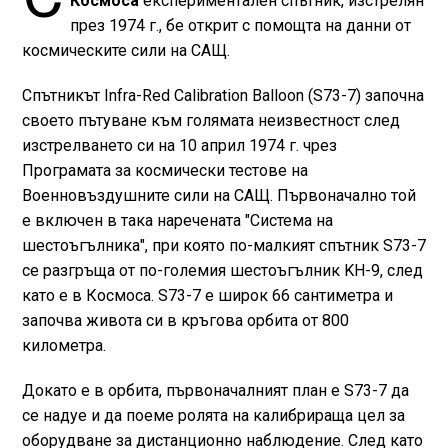
Космоса
експериментален спътник, изстрелян
през 1974 г., бе открит с помощта на данни от
космическите сили на САЩ.
Спътникът Infra-Red Calibration Balloon (S73-7) започна
своето пътуване към голямата неизвестност след
изстрелването си на 10 април 1974 г. чрез
Програмата за космически тестове на
Военновъздушните сили на САЩ. Първоначално той
е включен в така наречената "Система на
шестоъгълника", при която по-малкият спътник S73-7
се разгръща от по-големия шестоъгълник KH-9, след
като е в Космоса. S73-7 е широк 66 сантиметра и
започва живота си в кръгова орбита от 800
километра.
Докато е в орбита, първоначалният план е S73-7 да
се надуе и да поеме ролята на калибрираща цел за
оборудване за дистанционно наблюдение. След като