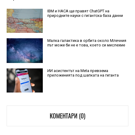
IBM и НАСА ще правят ChatGPT на
природните науки с гигантска база данни
Малка галактика в орбита около Млечния
път може би не е това, което си мислехме
ИИ асистентът на Meta превзема
приложенията под шапката на гиганта
КОМЕНТАРИ (0)