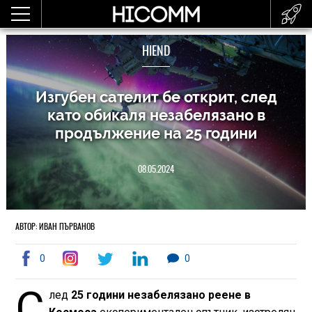
HIEND
Изгубен сателит бе открит, след
като обикаля незабелязано в
продължение на 25 години
08.05.2024
АВТОР: ИВАН ПЪРВАНОВ
0
0
С
лед
25 години незабелязано реене в