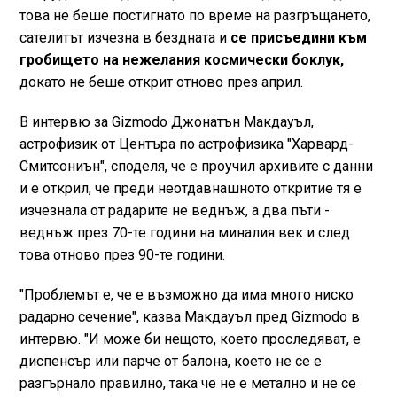
това не беше постигнато по време на разгръщането,
сателитът изчезна в бездната и
се присъедини към
гробището на нежелания космически боклук,
докато не беше открит отново през април.
В интервю за Gizmodo Джонатън Макдауъл,
астрофизик от Центъра по астрофизика "Харвард-
Смитсониън", споделя, че е проучил архивите с данни
и е открил, че преди неотдавнашното откритие тя е
изчезнала от радарите не веднъж, а два пъти -
веднъж през 70-те години на миналия век и след
това отново през 90-те години.
"Проблемът е, че е възможно да има много ниско
радарно сечение", казва Макдауъл пред Gizmodo в
интервю. "И може би нещото, което проследяват, е
диспенсър или парче от балона, което не се е
разгърнало правилно, така че не е метално и не се