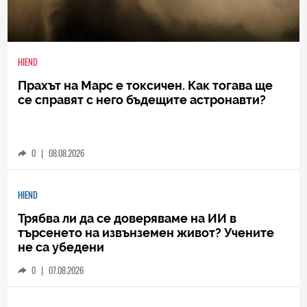
HIEND
Прахът на Марс е токсичен. Как тогава ще
се справят с него бъдещите астронавти?
0
|
08.08.2026
HIEND
Трябва ли да се доверяваме на ИИ в
търсенето на извънземен живот? Учените
не са убедени
0
|
07.08.2026