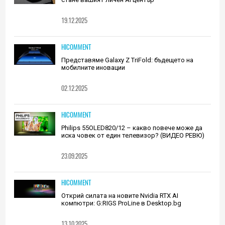
19.12.2025
HICOMMENT
Представяме Galaxy Z TriFold: бъдещето на
мобилните иновации
02.12.2025
HICOMMENT
Philips 55OLED820/12 – какво повече може да
иска човек от един телевизор? (ВИДЕО РЕВЮ)
23.09.2025
HICOMMENT
Открий силата на новите Nvidia RTX AI
компютри: G:RIGS ProLine в Desktop.bg
13.10.2025