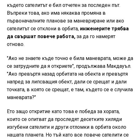
където сателитът е бил отчетен за последен път.
Въпреки това, ако има някаква промяна в
първоначалните планове за маневриране или ако
сателитът се отклони в орбита,
инженерите трябва
да свършат повече работа,
за да го намерят
отново.
"Ако не знаете къде точно е била маневрата, може да
се затрудните да я откриете", продължава Макдауъл.
"Ако превъртя назад орбитата на обекта и превъртя
напред за липсващия обект, дали се срещат и дали
точката, в която се срещат, е там, където се е случила
маневрата?"
Ето защо откритие като това е победа за хората,
които се опитват да проследят десетките хиляди
изгубени сателити и други отломки в орбита около
нашата планета. Но тъй като все повече сателити се