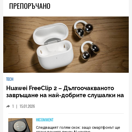
ПРЕПОРЪЧАНО
TECH
Huawei FreeClip 2 – Дългоочакваното
завръщане на най-добрите слушалки на
Huawei (РЕВЮ)
1
|
15.01.2026
HICOMMENT
Следващият голям скок: защо смартфонът ще
стане вашият личен AI център