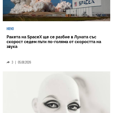
HIEND
Ракета на SpaceX ще се разбие в Луната със
скорост седем пъти по-голяма от скоростта на
звука
3
|
05.08.2026