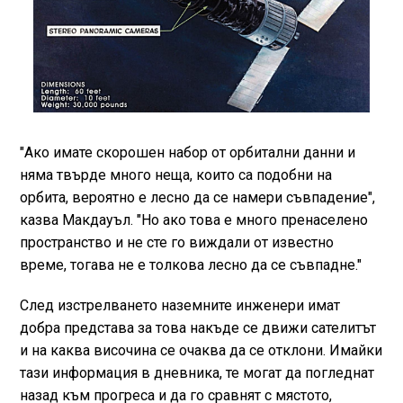
"Ако имате скорошен набор от орбитални данни и
няма твърде много неща, които са подобни на
орбита, вероятно е лесно да се намери съвпадение",
казва Макдауъл. "Но ако това е много пренаселено
пространство и не сте го виждали от известно
време, тогава не е толкова лесно да се съвпадне."
След изстрелването наземните инженери имат
добра представа за това накъде се движи сателитът
и на каква височина се очаква да се отклони. Имайки
тази информация в дневника, те могат да погледнат
назад към прогреса и да го сравнят с мястото,