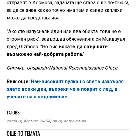
отправят в Космоса, задачата ще става още по-тежка,
за да се знае какво точно има там и какви заплахи
може да представлява.
"Ако сте изпуснали един или два обекта, това не е
огромен риск", завършва обясненията си Макдауъл
пред Gizmodo. "Но вие
искате да свършите
възможно най-добрата работа."
Снимка: Unsplash/National Reconnaissance Office
Виж още:
Най-високият вулкан в света изхвърля
злато всеки ден, въпреки че е покрит с лед, а
учените са в недоумение
ТАГОВЕ:
сателит
,
Космос
,
NASA
,
опит
,
астрономия
ОЩЕ ПО ТЕМАТА