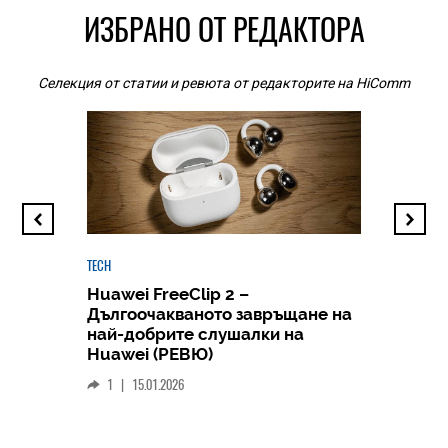
ИЗБРАНО ОТ РЕДАКТОРА
Селекция от статии и ревюта от редакторите на HiComm
TECH
Huawei FreeClip 2 –
Дългоочакваното завръщане на
HICOMME
най-добрите слушалки на
Следв
Huawei (РЕВЮ)
смар
1
|
15.01.2026
личен
0
|