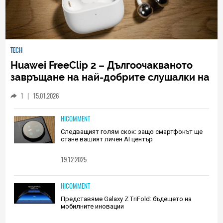
TECH
Huawei FreeClip 2 – Дългоочакваното
завръщане на най-добрите слушалки на
Huawei (РЕВЮ)
1
|
15.01.2026
HICOMMENT
Следващият голям скок: защо смартфонът ще
стане вашият личен AI център
19.12.2025
HICOMMENT
Представяме Galaxy Z TriFold: бъдещето на
мобилните иновации