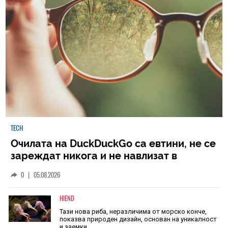
TECH
Очилата на DuckDuckGo са евтини, не се
зареждат никога и не навлизат в
личното пространство – и вашето, и
0
|
05.08.2026
чуждото
HIEND
Тази нова риба, неразличима от морско конче,
показва природен дизайн, основан на уникалност
и заемки