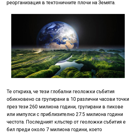
реорганизация в тектоничните плочи на Земята.
Те откриха, че тези глобални геоложки събития
обикновено са групирани в 10 различни часови точки
през тези 260 милиона години, групирани в пикове
или импулси с приблизително 27.5 милиона години
честота. Последният клъстер от геоложки събития е
бил преди около 7 милиона години, което