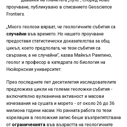
проучване, публикувано в списанието Geoscience
Frontiers.
„Много геолози вярват, че геологичните събития са
случайни
във времето. Но нашето проучване
предоставя статистически доказателства за общ
цикъл, което предполага, че тези събития са
свързани, а не случайни“, казва Майкъл Рампино,
геолог и професор в катедрата по биология на
Нюйоркския университет.
През последните пет десетилетия изследователите
предложиха цикли на големи геоложки събития -
включително вулканична активност и масови
изчезвания на сушата и морето - от около 26 до 36
милиона години насам. Но ранната работа по тези
корелации в геоложкия запис беше възпрепятствана
от
ограниченията
във възрастта на геологичните