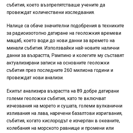
събития, което възпрепятстваше учените да
провеждат количествени изследвания.
Налице са обаче значителни подобрения в техниките
за радиоизотопно датиране на геоложкия времеви
мащаб, което води до нови данни за времето на
минали събития. Използвайки най-новите налични
данни за възрастта, Рампино и колегите му съставят
актуализирани записи на основните геоложки
събития през последните 260 милиона години и
провеждат нови анализи.
Екипът анализира възрастта на 89 добре датирани
големи геоложки събития, като те включват
изчезвания на морето и сушата, големи вулканични
изливания на лава, наречени базалтови изригвания,
събития, когато кислородът е изчерпан в океаните,
колебания на морското равнище и промени или