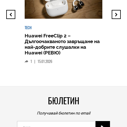
TECH
Huawei FreeClip 2 –
Дългоочакваното завръщане на
HICOMME
най-добрите слушалки на
Следв
Huawei (РЕВЮ)
смар
1
|
15.01.2026
личен
0
|
БЮЛЕТИН
Получавай бюлетин по email