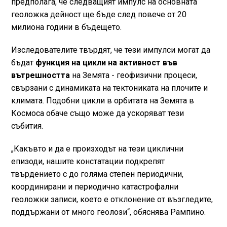
предполага, че следващият импулс на основната
геоложка дейност ще бъде след повече от 20
милиона години в бъдещето.
Изследователите твърдят, че тези импулси могат да
бъдат
функция на цикли на активност във
вътрешността
на Земята - геофизични процеси,
свързани с динамиката на тектониката на плочите и
климата. Подобни цикли в орбитата на Земята в
Космоса обаче също може да ускоряват тези
събития.
„Какъвто и да е произходът на тези циклични
епизоди, нашите констатации подкрепят
твърдението с до голяма степен периодични,
координирани и периодично катастрофални
геоложки записи, което е отклонение от възгледите,
поддържани от много геолози“, обяснява Рампино.