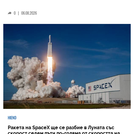
0
|
06.08.2026
HIEND
Ракета на SpaceX ще се разбие в Луната със
скорост седем пъти по-голяма от скоростта на