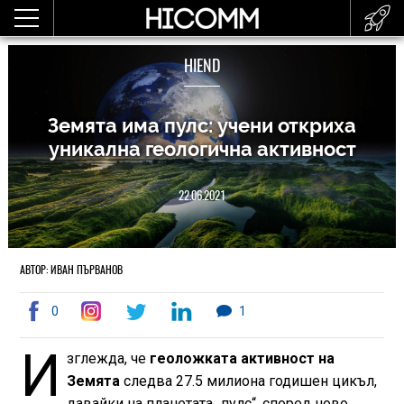
HIEND
Земята има пулс: учени откриха
уникална геологична активност
22.06.2021
АВТОР: ИВАН ПЪРВАНОВ
0
1
И
зглежда, че
геоложката активност на
Земята
следва 27.5 милиона годишен цикъл,
давайки на планетата „пулс“, според ново