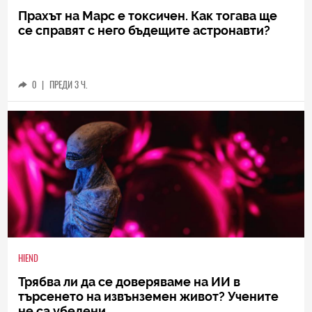
Прахът на Марс е токсичен. Как тогава ще
се справят с него бъдещите астронавти?
0
|
ПРЕДИ 3 Ч.
HIEND
Трябва ли да се доверяваме на ИИ в
търсенето на извънземен живот? Учените
не са убедени