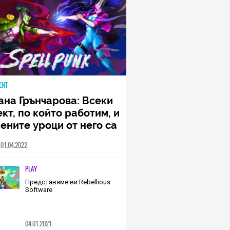
ENT
ана Грънчарова: Всеки
кт, по който работим, и
ените уроци от него са
менна част от пътя,
01.04.2022
о трябва да извървим
о екип (ИНТЕРВЮ)
PLAY
Представяме ви Rebellious
Software
04.01.2021