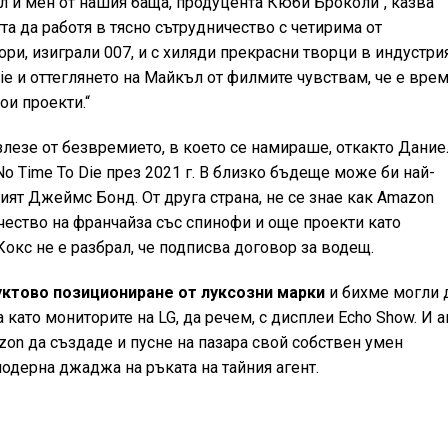
 и мен от нашия баща, продуцента Кюби Броколи“, казва
та да работя в тясно сътрудничество с четирима от
ри, изиграли 007, и с хиляди прекрасни творци в индустрия
ie и оттеглянето на Майкъл от филмите чувствам, че е вре
ои проекти.“
злезе от безвремието, в което се намираше, откакто Дание
No Time To Die през 2021 г. В близко бъдеще може би най-
ят Джеймс Бонд. От друга страна, не се знае как Amazon
ество на франчайза със спинофи и още проекти като
Кокс не е разбрал, че подписва договор за водещ.
уктово позициониране от луксозни марки
и бихме могли 
като мониторите на LG, да речем, с дисплеи Echo Show. И а
on да създаде и пусне на пазара свой собствен умен
модерна джаджа на ръката на тайния агент.