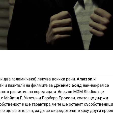
и два големи чека) лекува всички рани.
Amazon
и
и и пазители на филмите за
Джеймс Бонд
най-накрая се
шното развитие на поредицата. Amazon MGM Studios ще
с Майкъл Г. Уилсън и Барбара Броколи, което ще държи
обственост и ще гарантира, че те ще останат съсобственици
е ще се оттеглят, за да се съсредоточат върху други проек