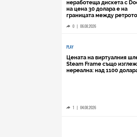
неработеща дискета с D
на цена 30 долара е на
границата между ретрото
кича
0
|
06.08.2026
PLAY
Цената на виртуалния шл
Steam Frame също изгле
нереална: над 1100 долар
1
|
04.08.2026