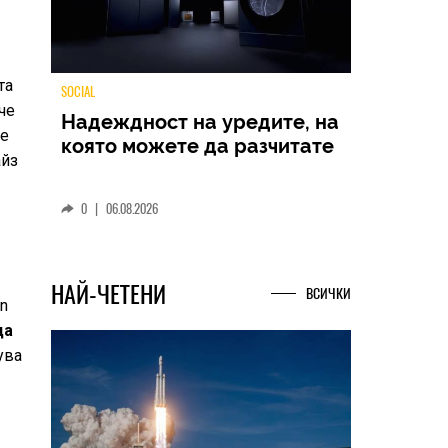
та
че
се
TECH
айз
Samsung Galaxy Z Fold8
Ultra – ново име, познато
представяне
0
|
04.08.2026
on
да
НАЙ-ЧЕТЕНИ
ВСИЧКИ
ува