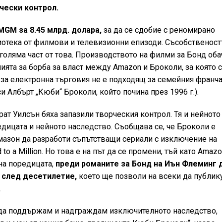
чески контрол.
MGM за 8.45 млрд. долара,
за да се сдобие с реномирано
отека от филмови и телевизионни епизоди. Съсобственост
голяма част от това. Производството на филми за Бонд оба
ята за борба за власт между Amazon и Броколи, за която 
ът за електронна търговия не е подходящ за семейния франч
и Албърт „Кюби“ Броколи, който почина през 1996 г.).
ат Уилсън бяха запазили творческия контрол. Тя и нейното
дицата и нейното наследство. Съобщава се, че Броколи е
мазон да разработи съпътстващи сериали с изключение на
to a Million. Но това е на път да се промени, тъй като Amaz
на поредицата,
преди романите за Бонд на Иън Флеминг 
 след десетилетие,
което ще позволи на всеки да публик
.
 да поддържам и надграждам изключителното наследство,