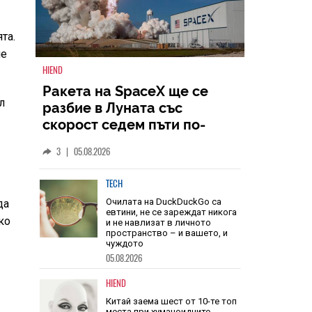
та.
ме
л
HIEND
Ракета на SpaceX ще се
разбие в Луната със
скорост седем пъти по-
голяма от скоростта на
3
|
05.08.2026
звука
да
ко
TECH
Очилата на DuckDuckGo са
евтини, не се зареждат никога
и не навлизат в личното
пространство – и вашето, и
чуждото
05.08.2026