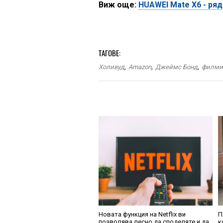
Виж още:
HUAWEI Mate X6 - ря
ТАГОВЕ:
Холивуд
,
Amazon
,
Джеймс Бонд
,
филм
Новата функция на Netflix ви
П
позволява лесно да споделяте и да
к