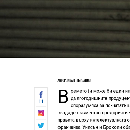
АВТОР: ИВАН ПЪРВАНОВ
В
ремето (и може би един ил
дългогодишните продуцент
11
споразумяха за по-нататъ
създаде съвместно предприятие 
правата върху интелектуалната с
франчайза. Уилсън и Броколи обач