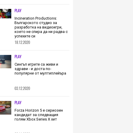
PLAY
Incineration Productions:
Българското студио за
разработка на видеоигри,
което не спира да ни радва с
успехите си
18.12.2020
PLAY
Сингъл игрите са живи и
здрави - и доста по-
популярни от мултиплейъра
03.12.2020
PLAY
Forza Horizon 5 е сериозен
кандидат за следващия
голям Xbox Series X хит