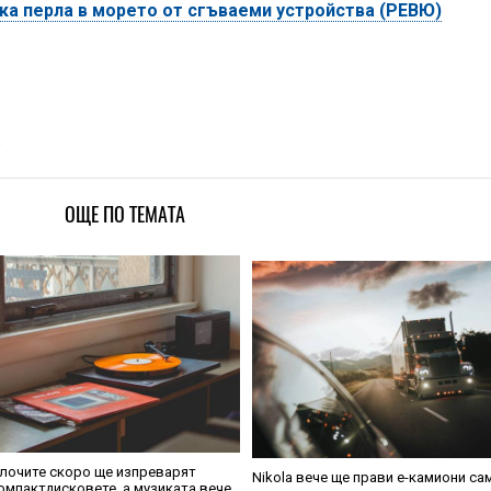
дка перла в морето от сгъваеми устройства (РЕВЮ)
и
ОЩЕ ПО ТЕМАТА
лочите скоро ще изпреварят
Nikola вече ще прави е-камиони са
омпактдисковете, а музиката вече