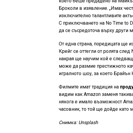
което беше предадено на Майкъл
Броколи в изявление. „Имах чест
изключително талантливите актьо
С приключването на No Time to D
да се съсредоточа върху други м
От една страна, поредицата ще и
Крейг се оттегли от ролята след 
накрая ще научим кой е следващи
може да размие престижното кач
игралното шоу, за което Брайън 
Филмите имат традиция на
прод
видим как Amazon заменя такива 
някога е имало възможност Amaz
часовник, то той ще дойде като 
Снимка: Unsplash