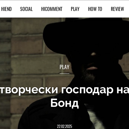
HIEND
SOCIAL
HICOMMENT
PLAY
HOW TO
REVIEW
PLAY
 творчески господар н
Бонд
22.02.2025