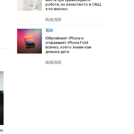
HIEND
Китай заема шест от 10-те топ
места при хуманоидните
роботи, но качеството в САЩ
е по-високо
05.08.2026
TECH
Юбилейният iPhone и
сгъваемият iPhone Fold:
всичко, което знаем към
днешна дата
06.08.2026
мо