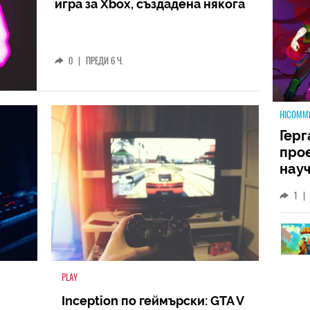
игра за Xbox, създадена някога
0
|
ПРЕДИ 6 Ч.
HICOMM
Герг
прое
науч
неиз
1
|
койт
кат
PLAY
Inception по геймърски: GTA V