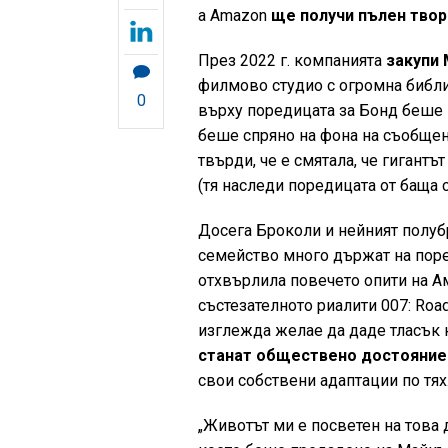
а Amazon
ще получи пълен твор
През 2022 г. компанията
закупи 
филмово студио с огромна библи
0
върху поредицата за Бонд беше 
беше спряно на фона на съобщени
твърди, че е смятала, че гигант
(тя наследи поредицата от баща с
Досега Броколи и нейният полубр
семейство много държат на поре
отхвърлила повечето опити на А
състезателното риалити 007: Road 
изглежда желае да даде тласък 
станат обществено достояние
свои собствени адаптации по тях
„Животът ми е посветен на това