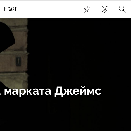
HICAST
а марката Джеймс