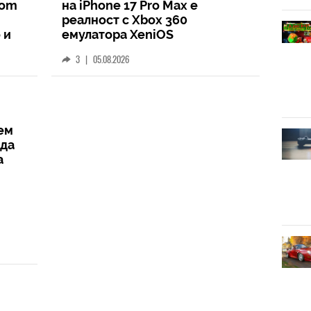
oom
на iPhone 17 Pro Max е
реалност с Xbox 360
 и
емулатора XeniOS
3
|
05.08.2026
ем
жда
а